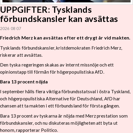
UPPGIFTER: Tysklands
förbundskansler kan avsättas
2026 08 07
Friedrich Merz kan avsättas efter ett drygt år vid makten.
Tysklands förbundskansler, kristdemokraten Friedrich Merz,
riskerar att avsättas.
Den tyska regeringen skakas av internt missnöje och ett
opinionstapp till förmån för högerpopulistiska AfD.
Bara 13 procent nöjda
I september hålls flera viktiga förbundsstatsval i östra Tyskland,
och högerpopulistiska Alternative für Deutschland, AfD har
chansen att ta makten i ett förbundsland för första gången.
Bara 13 procent av tyskarna är nöjda med Merz prestation som
förbundskansler, och nu diskuteras möjligheten att byta ut
honom, rapporterar Politico.