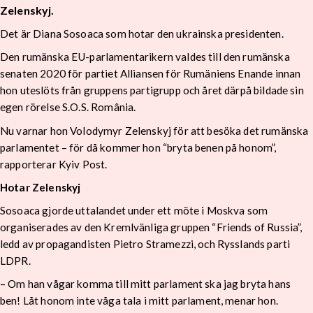
Zelenskyj.
Det är Diana Sosoaca som hotar den ukrainska presidenten.
Den rumänska EU-parlamentarikern valdes till den rumänska
senaten 2020 för partiet Alliansen för Rumäniens Enande innan
hon uteslöts från gruppens partigrupp och året därpå bildade sin
egen rörelse S.O.S. România.
Nu varnar hon Volodymyr Zelenskyj för att besöka det rumänska
parlamentet – för då kommer hon “bryta benen på honom”,
rapporterar Kyiv Post.
Hotar Zelenskyj
Sosoaca gjorde uttalandet under ett möte i Moskva som
organiserades av den Kremlvänliga gruppen “Friends of Russia”,
ledd av propagandisten Pietro Stramezzi, och Rysslands parti
LDPR.
– Om han vågar komma till mitt parlament ska jag bryta hans
ben! Låt honom inte våga tala i mitt parlament, menar hon.