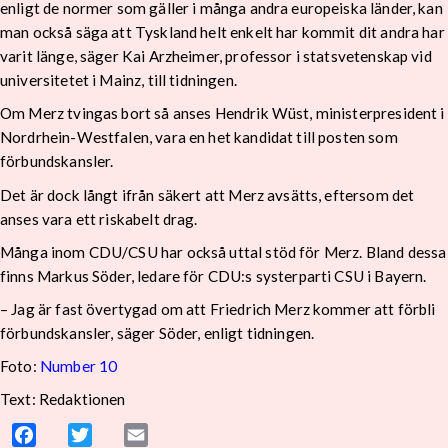
enligt de normer som gäller i många andra europeiska länder, kan
man också säga att Tyskland helt enkelt har kommit dit andra har
varit länge, säger Kai Arzheimer, professor i statsvetenskap vid
universitetet i Mainz, till tidningen.
Om Merz tvingas bort så anses Hendrik Wüst, ministerpresident i
Nordrhein-Westfalen, vara en het kandidat till posten som
förbundskansler.
Det är dock långt ifrån säkert att Merz avsätts, eftersom det
anses vara ett riskabelt drag.
Många inom CDU/CSU har också uttal stöd för Merz. Bland dessa
finns Markus Söder, ledare för CDU:s systerparti CSU i Bayern.
– Jag är fast övertygad om att Friedrich Merz kommer att förbli
förbundskansler, säger Söder, enligt tidningen.
Foto:
Number 10
Text: Redaktionen
Facebook
Twitter
Email