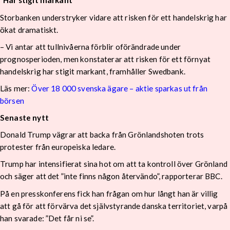
“Har stigit markant”
Storbanken understryker vidare att risken för ett handelskrig har
ökat dramatiskt.
– Vi antar att tullnivåerna förblir oförändrade under
prognosperioden, men konstaterar att risken för ett förnyat
handelskrig har stigit markant, framhåller Swedbank.
Läs mer:
Över 18 000 svenska ägare – aktie sparkas ut från
börsen
Senaste nytt
Donald Trump vägrar att backa från Grönlandshoten trots
protester från europeiska ledare.
Trump har intensifierat sina hot om att ta kontroll över Grönland
och säger att det ”inte finns någon återvändo”, rapporterar BBC.
På en presskonferens fick han frågan om hur långt han är villig
att gå för att förvärva det självstyrande danska territoriet, varpå
han svarade: ”Det får ni se”.