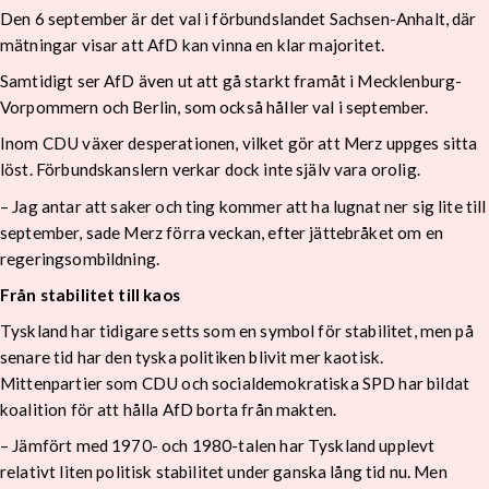
Den 6 september är det val i förbundslandet Sachsen-Anhalt, där
mätningar visar att AfD kan vinna en klar majoritet.
Samtidigt ser AfD även ut att gå starkt framåt i Mecklenburg-
Vorpommern och Berlin, som också håller val i september.
Inom CDU växer desperationen, vilket gör att Merz uppges sitta
löst. Förbundskanslern verkar dock inte själv vara orolig.
– Jag antar att saker och ting kommer att ha lugnat ner sig lite till
september, sade Merz förra veckan, efter jättebråket om en
regeringsombildning.
Från stabilitet till kaos
Tyskland har tidigare setts som en symbol för stabilitet, men på
senare tid har den tyska politiken blivit mer kaotisk.
Mittenpartier som CDU och socialdemokratiska SPD har bildat
koalition för att hålla AfD borta från makten.
– Jämfört med 1970- och 1980-talen har Tyskland upplevt
relativt liten politisk stabilitet under ganska lång tid nu. Men