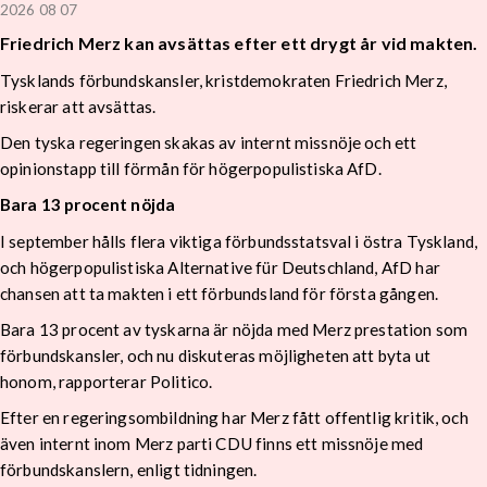
2026 08 07
Friedrich Merz kan avsättas efter ett drygt år vid makten.
Tysklands förbundskansler, kristdemokraten Friedrich Merz,
riskerar att avsättas.
Den tyska regeringen skakas av internt missnöje och ett
opinionstapp till förmån för högerpopulistiska AfD.
Bara 13 procent nöjda
I september hålls flera viktiga förbundsstatsval i östra Tyskland,
och högerpopulistiska Alternative für Deutschland, AfD har
chansen att ta makten i ett förbundsland för första gången.
Bara 13 procent av tyskarna är nöjda med Merz prestation som
förbundskansler, och nu diskuteras möjligheten att byta ut
honom, rapporterar Politico.
Efter en regeringsombildning har Merz fått offentlig kritik, och
även internt inom Merz parti CDU finns ett missnöje med
förbundskanslern, enligt tidningen.