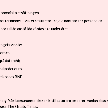
 ekonomiska ersättningen.
förbundet – vilket resulterar i rejäla bonusar för personalen.
r till de anställda väntas ske under året.
tagets vinster.
boomen.
 på datorchip.
iljarder euro.
ydkoreas BNP.
 sig från konsumentelektronik till datorprocessorer, medan des
pger The Straits Times.