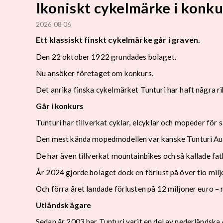
Ikoniskt cykelmärke i konku
2026 08 06
Ett klassiskt finskt cykelmärke går i graven.
Den 22 oktober 1922 grundades bolaget.
Nu ansöker företaget om konkurs.
Det anrika finska cykelmärket Tunturi har haft några r
Går i konkurs
Tunturi har tillverkat cyklar, elcyklar och mopeder fö
Den mest kända mopedmodellen var kanske Tunturi Aut
De har även tillverkat mountainbikes och så kallade fa
År 2024 gjorde bolaget dock en förlust på över tio milj
Och förra året landade förlusten på 12 miljoner euro –
Utländsk ägare
Sedan år 2003 har Tunturi varit en del av nederländska 