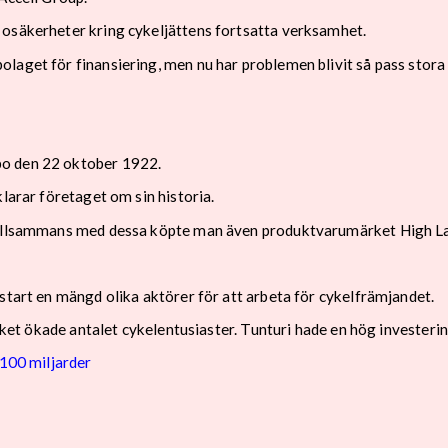
 osäkerheter kring cykeljättens fortsatta verksamhet.
laget för finansiering, men nu har problemen blivit så pass stora
bo den 22 oktober 1922.
larar företaget om sin historia.
tillsammans med dessa köpte man även produktvarumärket High Land
start en mängd olika aktörer för att arbeta för cykelfrämjandet.
ilket ökade antalet cykelentusiaster. Tunturi hade en hög investeri
 100 miljarder