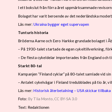
I ett bokslut från förra året uppmärksammade revisorn
Bolaget har varit beroende av det nederländska moderbo
Läs mer:
Ukraina bygger eget supervapen
Tunturis historia
Bröderna Aarne och Eero Harkke grundade bolaget i Å
– På 1930-talet startade de egen cykeltillverkning, förk
– De flesta cykeldelar importerades från England och 
Starkt 80-tal
Kampanjen ”Finland cyklar” på 80-talet samlade vid sin 
– Antalet cykelvägar i Finland tredubblades på tio år, v
Läs mer:
Historisk återbetalning – USA skickar tillbaka
Foto:
By Tiia Monto, CC BY-SA 3.0
Text: Redaktionen