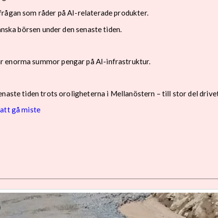
frågan som råder på AI-relaterade produkter.
eanska börsen under den senaste tiden.
r enorma summor pengar på AI-infrastruktur.
naste tiden trots oroligheterna i Mellanöstern – till stor del dri
att gå miste