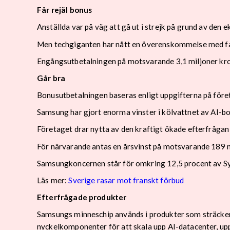
Får rejäl bonus
Anställda var på väg att gå ut i strejk på grund av den
Men techgiganten har nått en överenskommelse med fack
Engångsutbetalningen på motsvarande 3,1 miljoner krono
Går bra
Bonusutbetalningen baseras enligt uppgifterna på före
Samsung har gjort enorma vinster i kölvattnet av AI-
Företaget drar nytta av den kraftigt ökade efterfrågan
För närvarande antas en årsvinst på motsvarande 189 m
Samsungkoncernen står för omkring 12,5 procent av S
Läs mer:
Sverige rasar mot franskt förbud
Efterfrågade produkter
Samsungs minneschip används i produkter som sträcker
nyckelkomponenter för att skala upp AI-datacenter, up