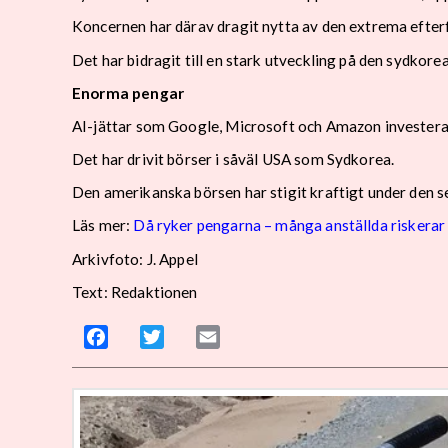
Koncernen har därav dragit nytta av den extrema efter
Det har bidragit till en stark utveckling på den sydkor
Enorma pengar
AI-jättar som Google, Microsoft och Amazon investera
Det har drivit börser i såväl USA som Sydkorea.
Den amerikanska börsen har stigit kraftigt under den se
Läs mer:
Då ryker pengarna – många anställda riskerar 
Arkivfoto: J. Appel
Text: Redaktionen
Facebook
Twitter
Email