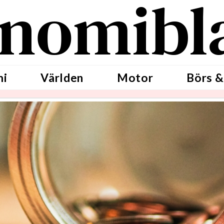
nomibl
mi
Världen
Motor
Börs &