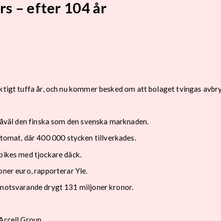
rs – efter 104 år
iktigt tuffa år, och nu kommer besked om att bolaget tvingas avb
r såväl den finska som den svenska marknaden.
omat, där 400 000 stycken tillverkades.
tbikes med tjockare däck.
oner euro, rapporterar Yle.
 motsvarande drygt 131 miljoner kronor.
Accell Group.