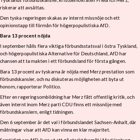
riskerar att avsättas.
Den tyska regeringen skakas av internt missnöje och ett
opinionstapp till förmån för högerpopulistiska AfD.
Bara 13 procent nöjda
I september hålls flera viktiga förbundsstatsval i östra Tyskland,
och högerpopulistiska Alternative für Deutschland, AfD har
chansen att ta makten i ett förbundsland för första gången.
Bara 13 procent av tyskarna är nöjda med Merz prestation som
förbundskansler, och nu diskuteras möjligheten att byta ut
honom, rapporterar Politico.
Efter en regeringsombildning har Merz fått offentlig kritik, och
även internt inom Merz parti CDU finns ett missnöje med
förbundskanslern, enligt tidningen.
Den 6 september är det val i förbundslandet Sachsen-Anhalt, där
mätningar visar att AfD kan vinna en klar majoritet.