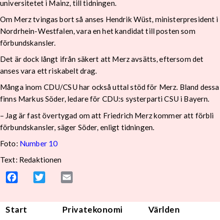
universitetet i Mainz, till tidningen.
Om Merz tvingas bort så anses Hendrik Wüst, ministerpresident i
Nordrhein-Westfalen, vara en het kandidat till posten som
förbundskansler.
Det är dock långt ifrån säkert att Merz avsätts, eftersom det
anses vara ett riskabelt drag.
Många inom CDU/CSU har också uttal stöd för Merz. Bland dessa
finns Markus Söder, ledare för CDU:s systerparti CSU i Bayern.
– Jag är fast övertygad om att Friedrich Merz kommer att förbli
förbundskansler, säger Söder, enligt tidningen.
Foto:
Number 10
Text: Redaktionen
Facebook
Twitter
Email
Start
Privatekonomi
Världen