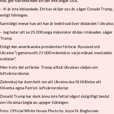
mål, ger han beskedet att det inte angår USA.
– Vi är inte inblandade. Ett hav skiljer oss åt, säger Donald Trump,
enligt tidningen.
Samtidigt menar han att han är bedrövad över dödandet i Ukraina.
– Jag hatar att se 25 000 unga människor dödas i månaden, säger
Trump.
Enligt den amerikanska presidenten förlorar Ryssland och
Ukraina "i genomsnitt 25 000 människor varje månad, mestadels
soldater".
Men trots det avfärdar Trump alltså Ukrainas vädjan om
luftvärnsrobotar.
Zelenskyj har även bett om att Ukraina ska få tillåtelse att
tillverka egna Patriot-luftvärnsrobotar.
Donald Trump har dock ännu inte fattat något slutgiltigt beslut
om Ukrainas begäran, uppger tidningen.
Foto: Official White House Photo by Joyce N. Boghosian