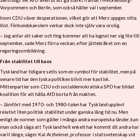
Samtidigt ser AfD även ut att gå starkt framåt i Mecklenburg-
Vorpommern och Berlin, som också håller val i september.
Inom CDU växer desperationen, vilket gör att Merz uppges sitta
löst. Förbundskanslern verkar dock inte själv vara orolig.
– Jag antar att saker och ting kommer att ha lugnat ner sig lite till
september, sade Merz förra veckan, efter jättebråket om en
regeringsombildning.
Från stabilitet till kaos
Tyskland har tidigare setts som en symbol för stabilitet, men på
senare tid har den tyska politiken blivit mer kaotisk.
Mittenpartier som CDU och socialdemokratiska SPD har bildat
koalition för att hålla AfD borta från makten.
– Jämfört med 1970- och 1980-talen har Tyskland upplevt
relativt liten politisk stabilitet under ganska lång tid nu. Men
enligt de normer som gäller i många andra europeiska länder, kan
man också säga att Tyskland helt enkelt har kommit dit andra har
varit länge, säger Kai Arzheimer, professor i statsvetenskap vid