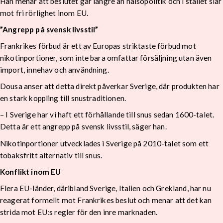
Han menar att beslutet går längre än hälsopolitik och i stället slår
mot fri rörlighet inom EU.
”Angrepp på svensk livsstil”
Frankrikes förbud är ett av Europas striktaste förbud mot
nikotinportioner, som inte bara omfattar försäljning utan även
import, innehav och användning.
Dousa anser att detta direkt påverkar Sverige, där produkten har
en stark koppling till snustraditionen.
– I Sverige har vi haft ett förhållande till snus sedan 1600-talet.
Detta är ett angrepp på svensk livsstil, säger han.
Nikotinportioner utvecklades i Sverige på 2010-talet som ett
tobaksfritt alternativ till snus.
Konflikt inom EU
Flera EU-länder, däribland Sverige, Italien och Grekland, har nu
reagerat formellt mot Frankrikes beslut och menar att det kan
strida mot EU:s regler för den inre marknaden.