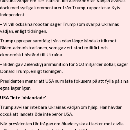
Ukraina vädjar om fler Patriot-luftvärnsrobotar. Vädjan avvisas
dock med syrliga kommentarer från Trump, rapporterar Kyiv
Independent.
– Vi vill också ha robotar, säger Trump som svar på Ukrainas
vädjan, enligt tidningen.
Trump upprepar samtidigt sin sedan länge kända kritik mot
Biden-administrationen, som gav ett stort militärt och
ekonomiskt bistånd till Ukraina.
– Biden gav Zelenskyj ammunition för 300 miljarder dollar, säger
Donald Trump, enligt tidningen.
Presidenten menar att USA nu måste fokusera på att fylla på sina
egna lager igen.
USA ”inte inblandade”
Trump avvisar inte bara Ukrainas vädjan om hjälp. Han hävdar
också att landets öde inte berör USA.
När presidenten får frågan om ökade ryska attacker mot civila