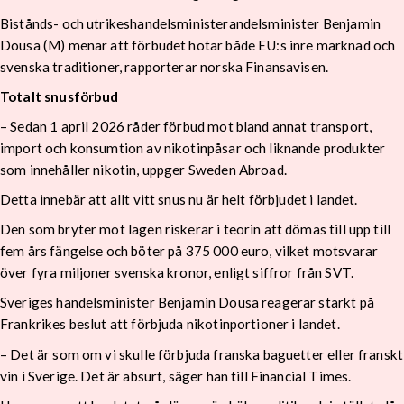
Bistånds- och utrikeshandelsministerandelsminister Benjamin
Dousa (M) menar att förbudet hotar både EU:s inre marknad och
svenska traditioner, rapporterar norska Finansavisen.
Totalt snusförbud
– Sedan 1 april 2026 råder förbud mot bland annat transport,
import och konsumtion av nikotinpåsar och liknande produkter
som innehåller nikotin, uppger Sweden Abroad.
Detta innebär att allt vitt snus nu är helt förbjudet i landet.
Den som bryter mot lagen riskerar i teorin att dömas till upp till
fem års fängelse och böter på 375 000 euro, vilket motsvarar
över fyra miljoner svenska kronor, enligt siffror från SVT.
Sveriges handelsminister Benjamin Dousa reagerar starkt på
Frankrikes beslut att förbjuda nikotinportioner i landet.
– Det är som om vi skulle förbjuda franska baguetter eller franskt
vin i Sverige. Det är absurt, säger han till Financial Times.