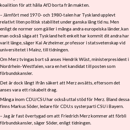
koalition för att hålla AfD borta från makten.
– Jämfört med 1970- och 1980-talen har Tyskland upplevt
relativt liten politisk stabilitet under ganska lång tid nu. Men
enligt de normer som gäller i många andra europeiska länder, kan
man också säga att Tyskland helt enkelt har kommit dit andra har
varit länge, säger Kai Arzheimer, professor i statsvetenskap vid
universitetet i Mainz, till tidningen.
Om Merz tvingas bort så anses Hendrik Wüst, ministerpresident i
Nordrhein-Westfalen, vara en het kandidat till posten som
förbundskansler.
Det är dock långt ifrån säkert att Merz avsätts, eftersom det
anses vara ett riskabelt drag.
Många inom CDU/CSU har också uttal stöd för Merz. Bland dessa
finns Markus Söder, ledare för CDU:s systerparti CSU i Bayern.
– Jag är fast övertygad om att Friedrich Merz kommer att förbli
förbundskansler, säger Söder, enligt tidningen.