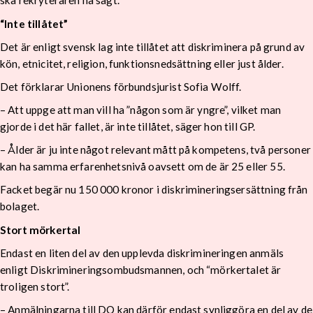
ska rekryteraren ha sagt.
“Inte tillåtet”
Det är enligt svensk lag inte tillåtet att diskriminera på grund av
kön, etnicitet, religion, funktionsnedsättning eller just ålder.
Det förklarar Unionens förbundsjurist Sofia Wolff.
– Att uppge att man vill ha ”någon som är yngre”, vilket man
gjorde i det här fallet, är inte tillåtet, säger hon till GP.
– Ålder är ju inte något relevant mått på kompetens, två personer
kan ha samma erfarenhetsnivå oavsett om de är 25 eller 55.
Facket begär nu 150 000 kronor i diskrimineringsersättning från
bolaget.
Stort mörkertal
Endast en liten del av den upplevda diskrimineringen anmäls
enligt Diskrimineringsombudsmannen, och “mörkertalet är
troligen stort”.
– Anmälningarna till DO kan därför endast synliggöra en del av de