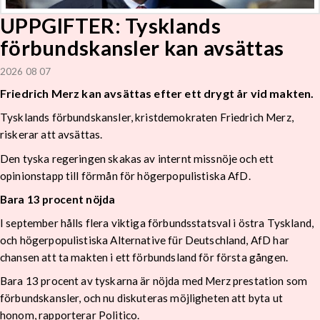
UPPGIFTER: Tysklands
förbundskansler kan avsättas
2026 08 07
Friedrich Merz kan avsättas efter ett drygt år vid makten.
Tysklands förbundskansler, kristdemokraten Friedrich Merz,
riskerar att avsättas.
Den tyska regeringen skakas av internt missnöje och ett
opinionstapp till förmån för högerpopulistiska AfD.
Bara 13 procent nöjda
I september hålls flera viktiga förbundsstatsval i östra Tyskland,
och högerpopulistiska Alternative für Deutschland, AfD har
chansen att ta makten i ett förbundsland för första gången.
Bara 13 procent av tyskarna är nöjda med Merz prestation som
förbundskansler, och nu diskuteras möjligheten att byta ut
honom, rapporterar Politico.