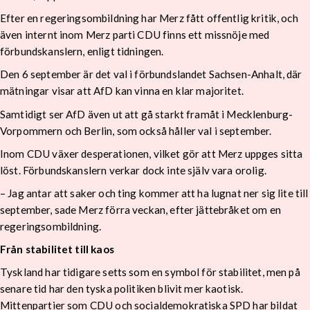
Efter en regeringsombildning har Merz fått offentlig kritik, och
även internt inom Merz parti CDU finns ett missnöje med
förbundskanslern, enligt tidningen.
Den 6 september är det val i förbundslandet Sachsen-Anhalt, där
mätningar visar att AfD kan vinna en klar majoritet.
Samtidigt ser AfD även ut att gå starkt framåt i Mecklenburg-
Vorpommern och Berlin, som också håller val i september.
Inom CDU växer desperationen, vilket gör att Merz uppges sitta
löst. Förbundskanslern verkar dock inte själv vara orolig.
– Jag antar att saker och ting kommer att ha lugnat ner sig lite till
september, sade Merz förra veckan, efter jättebråket om en
regeringsombildning.
Från stabilitet till kaos
Tyskland har tidigare setts som en symbol för stabilitet, men på
senare tid har den tyska politiken blivit mer kaotisk.
Mittenpartier som CDU och socialdemokratiska SPD har bildat