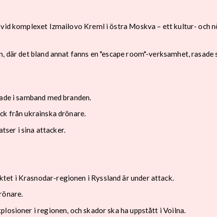
 vid komplexet Izmailovo Kreml i östra Moskva – ett kultur- och n
n, där det bland annat fanns en "escape room"-verksamhet, rasade s
adade i samband med branden.
ck från ukrainska drönare.
tser i sina attacker.
et i Krasnodar-regionen i Ryssland är under attack.
rönare.
losioner i regionen, och skador ska ha uppstått i Voilna.