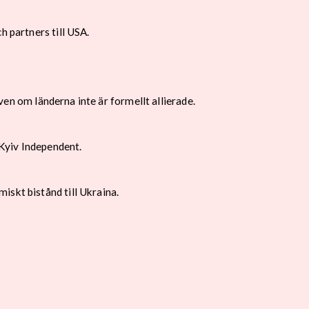
h partners till USA.
även om länderna inte är formellt allierade.
Kyiv Independent.
iskt bistånd till Ukraina.