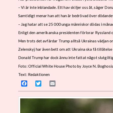
– Vi är inte inblandade. Ett hav skiljer oss åt, säger Do
Samtidigt menar han att han är bedrövad över dödandet
– Jag hatar att se 25 000 unga människor dödas i måna
Enligt den amerikanska presidenten förlorar Ryssland 
Men trots det avfärdar Trump alltså Ukrainas vädjan o
Zelenskyj har även bett om att Ukraina ska få tillåtelse
Donald Trump har dock ännu inte fattat något slutgilti
Foto: Official White House Photo by Joyce N. Boghosi
Text: Redaktionen
Facebook
Twitter
Email