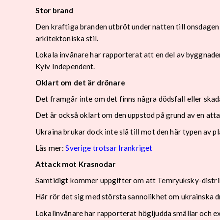
Stor brand
Den kraftiga branden utbröt under natten till onsdagen
arkitektoniska stil.
Lokala invånare har rapporterat att en del av byggnade
Kyiv Independent.
Oklart om det är drönare
Det framgår inte om det finns några dödsfall eller sk
Det är också oklart om den uppstod på grund av en atta
Ukraina brukar dock inte slå till mot den här typen av pla
Läs mer:
Sverige trotsar Irankriget
Attack mot Krasnodar
Samtidigt kommer uppgifter om att Temryuksky-distrikt
Här rör det sig med största sannolikhet om ukrainska d
Lokalinvånare har rapporterat högljudda smällar och exp