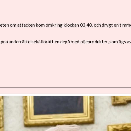
heten om attacken kom omkring klockan 03:40, och drygt en timme
 öppna underrättelsekälloratt en depå med oljeprodukter, som ägs