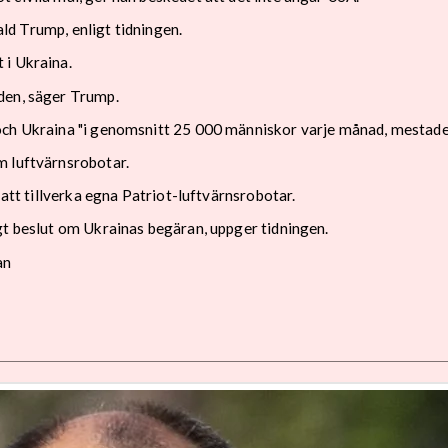
nald Trump, enligt tidningen.
 i Ukraina.
den, säger Trump.
och Ukraina "i genomsnitt 25 000 människor varje månad, mestadel
m luftvärnsrobotar.
 att tillverka egna Patriot-luftvärnsrobotar.
gt beslut om Ukrainas begäran, uppger tidningen.
an