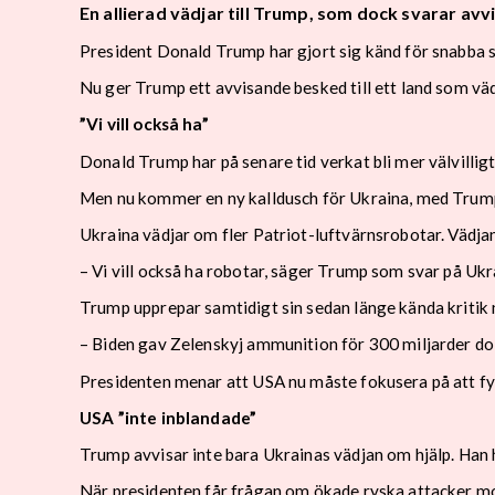
En allierad vädjar till Trump, som dock svarar avv
President Donald Trump har gjort sig känd för snabba sv
Nu ger Trump ett avvisande besked till ett land som väd
”Vi vill också ha”
Donald Trump har på senare tid verkat bli mer välvilligt 
Men nu kommer en ny kalldusch för Ukraina, med Trum
Ukraina vädjar om fler Patriot-luftvärnsrobotar. Vädj
– Vi vill också ha robotar, säger Trump som svar på Ukra
Trump upprepar samtidigt sin sedan länge kända kritik 
– Biden gav Zelenskyj ammunition för 300 miljarder dol
Presidenten menar att USA nu måste fokusera på att fyl
USA ”inte inblandade”
Trump avvisar inte bara Ukrainas vädjan om hjälp. Han 
När presidenten får frågan om ökade ryska attacker mot