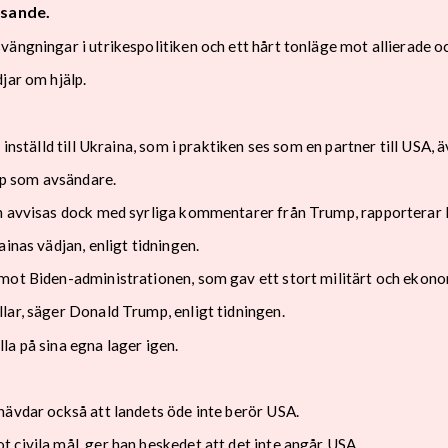
isande.
ängningar i utrikespolitiken och ett hårt tonläge mot allierade oc
jar om hjälp.
inställd till Ukraina, som i praktiken ses som en partner till USA, 
p som avsändare.
an avvisas dock med syrliga kommentarer från Trump, rapporterar 
inas vädjan, enligt tidningen.
mot Biden-administrationen, som gav ett stort militärt och ekonom
lar, säger Donald Trump, enligt tidningen.
la på sina egna lager igen.
hävdar också att landets öde inte berör USA.
 civila mål, ger han beskedet att det inte angår USA.