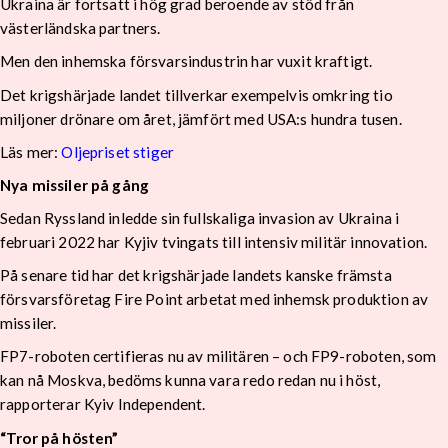
Ukraina är fortsatt i hög grad beroende av stöd från
västerländska partners.
Men den inhemska försvarsindustrin har vuxit kraftigt.
Det krigshärjade landet tillverkar exempelvis omkring tio
miljoner drönare om året, jämfört med USA:s hundra tusen.
Läs mer:
Oljepriset stiger
Nya missiler på gång
Sedan Ryssland inledde sin fullskaliga invasion av Ukraina i
februari 2022 har Kyjiv tvingats till intensiv militär innovation.
På senare tid har det krigshärjade landets kanske främsta
försvarsföretag Fire Point arbetat med inhemsk produktion av
missiler.
FP7-roboten certifieras nu av militären – och FP9-roboten, som
kan nå Moskva, bedöms kunna vara redo redan nu i höst,
rapporterar Kyiv Independent.
“Tror på hösten”