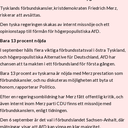
Tysklands förbundskansler, kristdemokraten Friedrich Merz,
riskerar att avsättas.
Den tyska regeringen skakas av internt missnöje och ett
opinionstapp till förmån för högerpopulistiska AfD.
Bara 13 procent nöjda
I september hålls flera viktiga förbundsstatsval i östra Tyskland,
och högerpopulistiska Alternative für Deutschland, AfD har
chansen att ta makten i ett förbundsland för första gången.
Bara 13 procent av tyskarna är nöjda med Merz prestation som
förbundskansler, och nu diskuteras möjligheten att byta ut
honom, rapporterar Politico.
Efter en regeringsombildning har Merz fått offentlig kritik, och
även internt inom Merz parti CDU finns ett missnöje med
förbundskanslern, enligt tidningen.
Den 6 september är det val i förbundslandet Sachsen-Anhalt, där
mätningar visar att AfD kan vinna en klar majoritet.