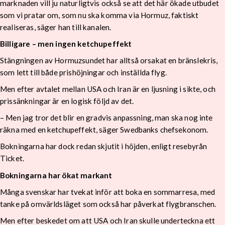
marknaden vill ju naturligtvis också se att det här ökade utbudet
som vi pratar om, som nu ska komma via Hormuz, faktiskt
realiseras, säger han till kanalen.
Billigare – men ingen ketchupeffekt
Stängningen av Hormuzsundet har alltså orsakat en bränslekris,
som lett till både prishöjningar och inställda flyg.
Men efter avtalet mellan USA och Iran är en ljusning i sikte, och
prissänkningar är en logisk följd av det.
– Men jag tror det blir en gradvis anpassning, man ska nog inte
räkna med en ketchupeffekt, säger Swedbanks chefsekonom.
Bokningarna har dock redan skjutit i höjden, enligt resebyrån
Ticket.
Bokningarna har ökat markant
Många svenskar har tvekat inför att boka en sommarresa, med
tanke på omvärldsläget som också har påverkat flygbranschen.
Men efter beskedet om att USA och Iran skulle underteckna ett