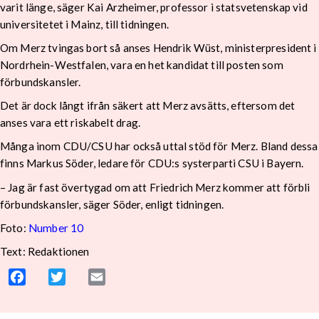
varit länge, säger Kai Arzheimer, professor i statsvetenskap vid
universitetet i Mainz, till tidningen.
Om Merz tvingas bort så anses Hendrik Wüst, ministerpresident i
Nordrhein-Westfalen, vara en het kandidat till posten som
förbundskansler.
Det är dock långt ifrån säkert att Merz avsätts, eftersom det
anses vara ett riskabelt drag.
Många inom CDU/CSU har också uttal stöd för Merz. Bland dessa
finns Markus Söder, ledare för CDU:s systerparti CSU i Bayern.
– Jag är fast övertygad om att Friedrich Merz kommer att förbli
förbundskansler, säger Söder, enligt tidningen.
Foto:
Number 10
Text: Redaktionen
Facebook
Twitter
Email