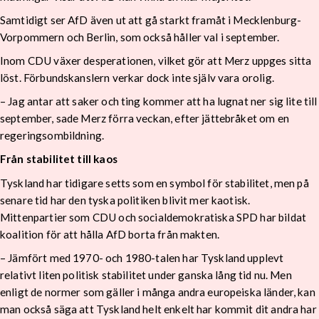
Samtidigt ser AfD även ut att gå starkt framåt i Mecklenburg-
Vorpommern och Berlin, som också håller val i september.
Inom CDU växer desperationen, vilket gör att Merz uppges sitta
löst. Förbundskanslern verkar dock inte själv vara orolig.
– Jag antar att saker och ting kommer att ha lugnat ner sig lite till
september, sade Merz förra veckan, efter jättebråket om en
regeringsombildning.
Från stabilitet till kaos
Tyskland har tidigare setts som en symbol för stabilitet, men på
senare tid har den tyska politiken blivit mer kaotisk.
Mittenpartier som CDU och socialdemokratiska SPD har bildat
koalition för att hålla AfD borta från makten.
– Jämfört med 1970- och 1980-talen har Tyskland upplevt
relativt liten politisk stabilitet under ganska lång tid nu. Men
enligt de normer som gäller i många andra europeiska länder, kan
man också säga att Tyskland helt enkelt har kommit dit andra har