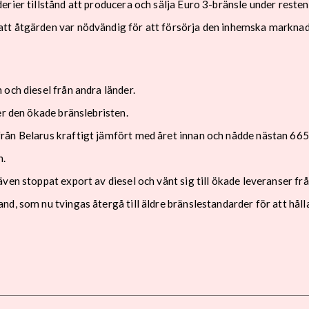
rier tillstånd att producera och sälja Euro 3-bränsle under resten 
tt åtgärden var nödvändig för att försörja den inhemska marknad
och diesel från andra länder.
er den ökade bränslebristen.
rån Belarus kraftigt jämfört med året innan och nådde nästan 665
n.
ven stoppat export av diesel och vänt sig till ökade leveranser f
nd, som nu tvingas återgå till äldre bränslestandarder för att hål