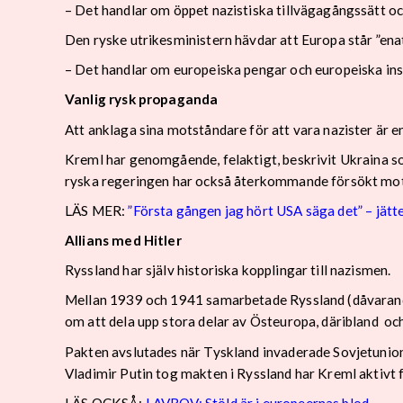
– Det handlar om öppet nazistiska tillvägagångssätt och
Den ryske utrikesministern hävdar att Europa står ”ena
– Det handlar om europeiska pengar och europeiska in
Vanlig rysk propaganda
Att anklaga sina motståndare för att vara nazister är e
Kreml har genomgående, felaktigt, beskrivit Ukraina so
ryska regeringen har också återkommande försökt motive
LÄS MER:
”Första gången jag hört USA säga det” – jätt
Allians med Hitler
Ryssland har själv historiska kopplingar till nazismen.
Mellan 1939 och 1941 samarbetade Ryssland (dåvarande
om att dela upp stora delar av Östeuropa, däribland oc
Pakten avslutades när Tyskland invaderade Sovjetunio
Vladimir Putin tog makten i Ryssland har Kreml aktivt 
LÄS OCKSÅ:
LAVROV: Stöld är i europeernas blod