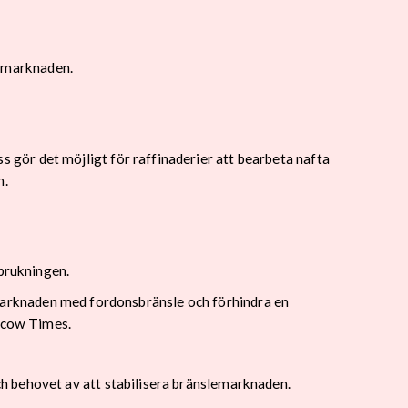
på marknaden.
gör det möjligt för raffinaderier att bearbeta nafta
n.
rbrukningen.
ka marknaden med fordonsbränsle och förhindra en
oscow Times.
h behovet av att stabilisera bränslemarknaden.