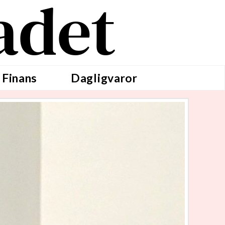
adet
 Finans
Dagligvaror