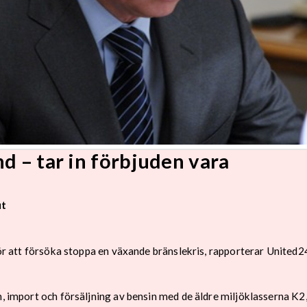
d – tar in förbjuden vara
ut
 för att försöka stoppa en växande bränslekris, rapporterar United2
on, import och försäljning av bensin med de äldre miljöklasserna K