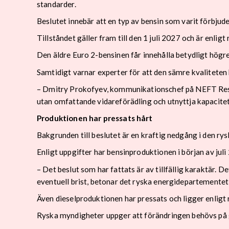
standarder.
Beslutet innebär att en typ av bensin som varit förbjud
Tillståndet gäller fram till den 1 juli 2027 och är enli
Den äldre Euro 2-bensinen får innehålla betydligt högre
Samtidigt varnar experter för att den sämre kvalitete
– Dmitry Prokofyev, kommunikationschef på NEFT Resear
utan omfattande vidareförädling och utnyttja kapacitet 
Produktionen har pressats hårt
Bakgrunden till beslutet är en kraftig nedgång i den ry
Enligt uppgifter har bensinproduktionen i början av jul
– Det beslut som har fattats är av tillfällig karaktär. 
eventuell brist, betonar det ryska energidepartementet
Även dieselproduktionen har pressats och ligger enligt
Ryska myndigheter uppger att förändringen behövs på g