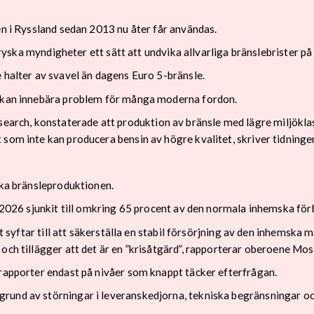
en i Ryssland sedan 2013 nu åter får användas.
gt ryska myndigheter ett sätt att undvika allvarliga bränslebrister 
 halter av svavel än dagens Euro 5-bränsle.
n kan innebära problem för många moderna fordon.
ch, konstaterade att produktion av bränsle med lägre miljöklass 
som inte kan producera bensin av högre kvalitet, skriver tidninge
ska bränsleproduktionen.
i 2026 sjunkit till omkring 65 procent av den normala inhemska fö
Det syftar till att säkerställa en stabil försörjning av den inhems
 och tillägger att det är en ”krisåtgärd”, rapporterar oberoene M
 rapporter endast på nivåer som knappt täcker efterfrågan.
rund av störningar i leveranskedjorna, tekniska begränsningar oc