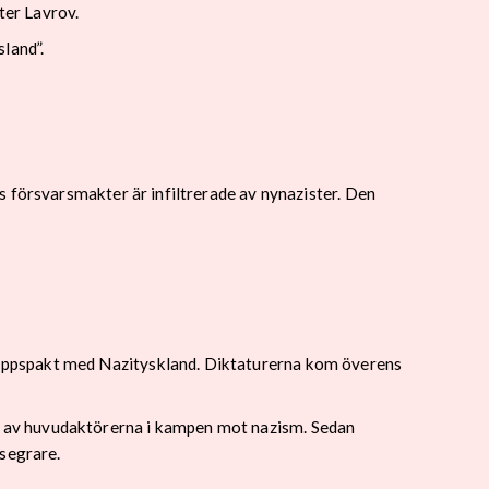
ter Lavrov.
land”.
s försvarsmakter är infiltrerade av nynazister. Den
eppspakt med Nazityskland. Diktaturerna kom överens
n av huvudaktörerna i kampen mot nazism. Sedan
esegrare.