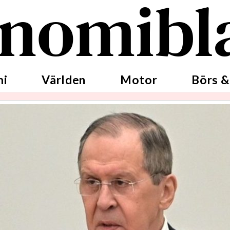
nomibl
mi
Världen
Motor
Börs &