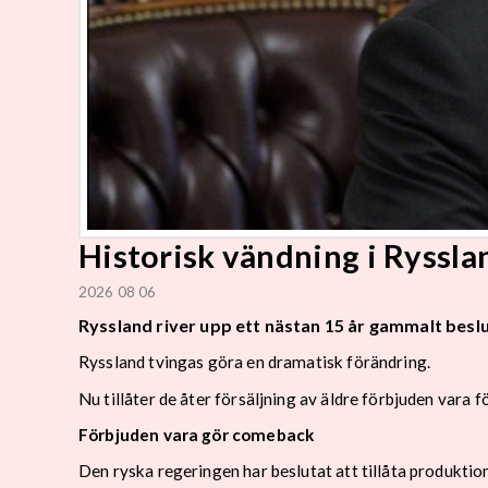
Historisk vändning i Rysslan
2026 08 06
Ryssland river upp ett nästan 15 år gammalt besl
Ryssland tvingas göra en dramatisk förändring.
Nu tillåter de åter försäljning av äldre förbjuden vara
Förbjuden vara gör comeback
Den ryska regeringen har beslutat att tillåta produkti