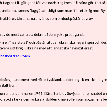
 flagrant likgiltighet för vad nazistregimen i Ukraina gör, fortsät
t under nazismens flagg”, samtidigt som man ”för ett krig mot Ryss
struktörer. Ukrainarna används som ombud, påstår Lavrov.
n av de mest centrala delarna i den ryska propagandan.
m en “naziststat” och påstår att den ukrainska regeringen och des
ra sitt krig i Ukraina med att landet ska “avnazifieras”.
ebesked från Polen
 Sovjetunionen) med Hitlertyskland. Landet ingick en icke-angr
h Baltikum.
nen under sommaren 1941. Därefter blev Sovjetunionen snabbt e
försökt stärka den ryska självbilden kring rollen som nazismens b