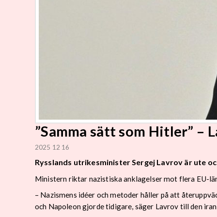
”Samma sätt som Hitler” – L
2025 12 16
Rysslands utrikesminister Sergej Lavrov är ute oc
Ministern riktar nazistiska anklagelser mot flera EU-lä
– Nazismens idéer och metoder håller på att återuppvä
och Napoleon gjorde tidigare, säger Lavrov till den ira