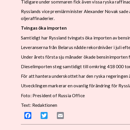
Tidigare under sommaren fick även vissa ryska raffinade
Rysslands vice premiärminister Alexander Novak sade a
oljeraffinaderier.
Tvingas öka importen
Samtidigt har Ryssland tvingats öka importen av bensin 
Leveranserna från Belarus nådde rekordnivåer i juli eft
Under årets första sju månader ökade bensinimporten f
Dieselimporten steg samtidigt till omkring 418 000 to
För att hantera underskottet har den ryska regeringen ä
Utvecklingen markerar en ovanlig förändring för Ryssla
Foto: President of Russia Office
Text: Redaktionen
Facebook
Twitter
Email