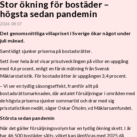
Stor ökning för bostäder –
högsta sedan pandemin
2026 08 07
Det genomsnittliga villapriset i Sverige ökar något under
juli månad.
Samtidigt sjunker priserna på bostadsrätter.
Sett över hela året visar prisutvecklingen på villor en uppgång
med 4,6 procent, enligt en färsk mätning från Svensk
Mäklarstatistik. För bostadsrätter är uppgången 3,4 procent.
– Vi ser en tydlig säsongseffekt, framför allt på
bostadsrättsmarknaden, där antalet försäljningar i områden med
de högsta priserna sjunker sommartid och drar med sig
prisstatistiken nedåt, säger Oskar Öholm, vd Mäklarsamfundet.
Största sedan pandemin
När det gäller försäljningsvolym har en tydlig ökning skett. I år
har 46 500 bostäder sålts, vilket kan jämföras med 2025 då