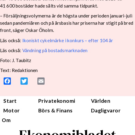
41 600 bostäder hade sålts vid samma tidpunkt.
– Försäljningsvolymerna är de högsta under perioden januari-juli
sedan pandemiåren och på årsbasis har priserna har stigit på bred
front, säger Oskar Öholm.
Läs också:
Ikoniskt cykelmärke i konkurs – efter 104 år
Läs också:
Vändning på bostadsmarknaden
Foto: J. Taubitz
Text: Redaktionen
Facebook
Twitter
Email
Start
Privatekonomi
Världen
Motor
Börs & Finans
Dagligvaror
Om