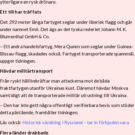
ytterligare en rysk drönare.
Ett till har träffats
Det 292 meter långa fartyget seglar under liberisk flagg och går
under namnet Emil. Det ägs av det tyska rederiet Johann M. K.
Blumenthal GmbH & Co.
– Ett andra handelsfartyg, Mera Queen som seglar under Guinea-
Bissau-flagg, skadades också. Fartyget transporterade spannmål,
uppger tidningen.
Hävdar militärtransport
Från ryskt håll bekräftar man attackerna mot de båda
fraktfartygen utanför Ukrainas kust. Däremot hävdar Moskva
samtidigt att de transporterade militär utrustning till Ukraina.
– Den har inte gett några offentligt verifierbara bevis som stöder
detta påstående, framhåller tidningen.
Läs också:
Historisk vändning i Ryssland – tar in förbjuden vara
Flera länder drabbade