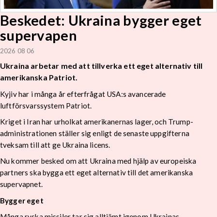
Beskedet: Ukraina bygger eget
supervapen
2026 08 06
Ukraina arbetar med att tillverka ett eget alternativ till
amerikanska Patriot.
Kyjiv har i många år efterfrågat USA:s avancerade
luftförsvarssystem Patriot.
Kriget i Iran har urholkat amerikanernas lager, och Trump-
administrationen ställer sig enligt de senaste uppgifterna
tveksam till att ge Ukraina licens.
Nu kommer besked om att Ukraina med hjälp av europeiska
partners ska bygga ett eget alternativ till det amerikanska
supervapnet.
Bygger eget
Många ryska missiler tar sig alltjämt igenom Ukrainas