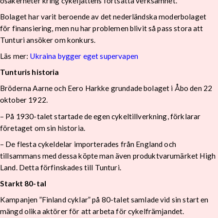
osäkerheter kring cykeljättens fortsatta verksamhet.
Bolaget har varit beroende av det nederländska moderbolaget
för finansiering, men nu har problemen blivit så pass stora att
Tunturi ansöker om konkurs.
Läs mer:
Ukraina bygger eget supervapen
Tunturis historia
Bröderna Aarne och Eero Harkke grundade bolaget i Åbo den 22
oktober 1922.
– På 1930-talet startade de egen cykeltillverkning, förklarar
företaget om sin historia.
– De flesta cykeldelar importerades från England och
tillsammans med dessa köpte man även produktvarumärket High
Land. Detta förfinskades till Tunturi.
Starkt 80-tal
Kampanjen ”Finland cyklar” på 80-talet samlade vid sin start en
mängd olika aktörer för att arbeta för cykelfrämjandet.