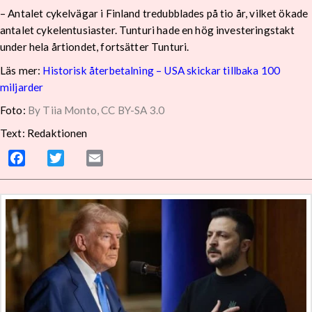
– Antalet cykelvägar i Finland tredubblades på tio år, vilket ökade
antalet cykelentusiaster. Tunturi hade en hög investeringstakt
under hela årtiondet, fortsätter Tunturi.
Läs mer:
Historisk återbetalning – USA skickar tillbaka 100
miljarder
Foto:
By Tiia Monto, CC BY-SA 3.0
Text: Redaktionen
Facebook
Twitter
Email