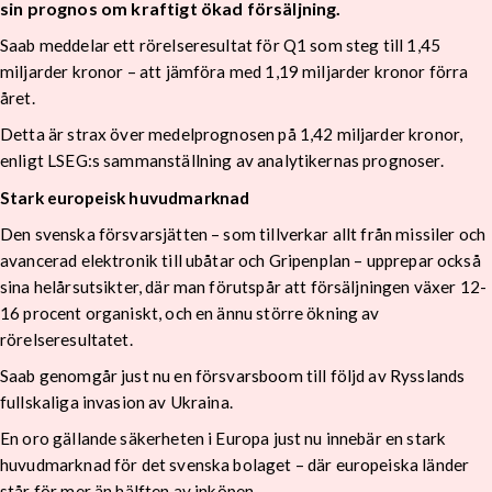
sin prognos om kraftigt ökad försäljning.
Saab meddelar ett rörelseresultat för Q1 som steg till 1,45
miljarder kronor – att jämföra med 1,19 miljarder kronor förra
året.
Detta är strax över medelprognosen på 1,42 miljarder kronor,
enligt LSEG:s sammanställning av analytikernas prognoser.
Stark europeisk huvudmarknad
Den svenska försvarsjätten – som tillverkar allt från missiler och
avancerad elektronik till ubåtar och Gripenplan – upprepar också
sina helårsutsikter, där man förutspår att försäljningen växer 12-
16 procent organiskt, och en ännu större ökning av
rörelseresultatet.
Saab genomgår just nu en försvarsboom till följd av Rysslands
fullskaliga invasion av Ukraina.
En oro gällande säkerheten i Europa just nu innebär en stark
huvudmarknad för det svenska bolaget – där europeiska länder
står för mer än hälften av inköpen.