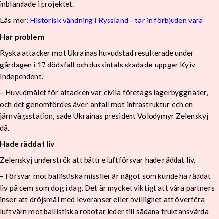
inblandade i projektet.
Läs mer:
Historisk vändning i Ryssland – tar in förbjuden vara
Har problem
Ryska attacker mot Ukrainas huvudstad resulterade under
gårdagen i 17 dödsfall och dussintals skadade, uppger Kyiv
Independent.
– Huvudmålet för attacken var civila företags lagerbyggnader,
och det genomfördes även anfall mot infrastruktur och en
järnvägsstation, sade Ukrainas president Volodymyr Zelenskyj
då.
Hade räddat liv
Zelenskyj underströk att bättre luftförsvar hade räddat liv.
– Försvar mot ballistiska missiler är något som kunde ha räddat
liv på dem som dog i dag. Det är mycket viktigt att våra partners
inser att dröjsmål med leveranser eller ovillighet att överföra
luftvärn mot ballistiska robotar leder till sådana fruktansvärda