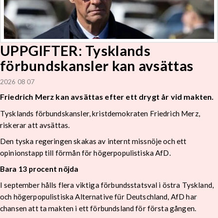
UPPGIFTER: Tysklands
förbundskansler kan avsättas
2026 08 07
Friedrich Merz kan avsättas efter ett drygt år vid makten.
Tysklands förbundskansler, kristdemokraten Friedrich Merz,
riskerar att avsättas.
Den tyska regeringen skakas av internt missnöje och ett
opinionstapp till förmån för högerpopulistiska AfD.
Bara 13 procent nöjda
I september hålls flera viktiga förbundsstatsval i östra Tyskland,
och högerpopulistiska Alternative für Deutschland, AfD har
chansen att ta makten i ett förbundsland för första gången.