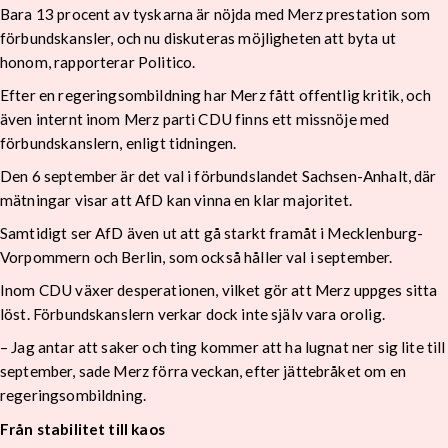
Bara 13 procent av tyskarna är nöjda med Merz prestation som
förbundskansler, och nu diskuteras möjligheten att byta ut
honom, rapporterar Politico.
Efter en regeringsombildning har Merz fått offentlig kritik, och
även internt inom Merz parti CDU finns ett missnöje med
förbundskanslern, enligt tidningen.
Den 6 september är det val i förbundslandet Sachsen-Anhalt, där
mätningar visar att AfD kan vinna en klar majoritet.
Samtidigt ser AfD även ut att gå starkt framåt i Mecklenburg-
Vorpommern och Berlin, som också håller val i september.
Inom CDU växer desperationen, vilket gör att Merz uppges sitta
löst. Förbundskanslern verkar dock inte själv vara orolig.
– Jag antar att saker och ting kommer att ha lugnat ner sig lite till
september, sade Merz förra veckan, efter jättebråket om en
regeringsombildning.
Från stabilitet till kaos