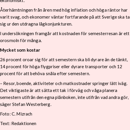
ekonomiskt.
Återhämtningen från åren med hög inflation och höga räntor har
varit svag, och ekonomer väntar fortfarande på att Sverige ska ta
sig ur den utdragna lågkonjunkturen.
I undersökningen framgår att kostnaden för semesterresan är ett
orosmoln för många.
Mycket som kostar
26 procent oroar sig för att semestern ska bli dyrare än de tänkt,
14 procent för höga flygpriser eller dyrare transporter och 12
procent för att behöva snåla efter semestern.
– Resor, boende, aktiviteter och matkostnader springer lätt iväg.
Det viktigaste är att sätta ett tak i förväg och våga planera
semestern utifrån den egna plånboken, inte utifrån vad andra gör,
säger Stefan Westerberg.
Foto: C. Mizrach
Text: Redaktionen