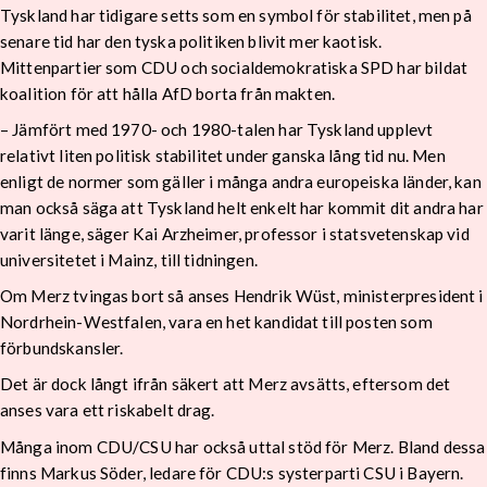
Tyskland har tidigare setts som en symbol för stabilitet, men på
senare tid har den tyska politiken blivit mer kaotisk.
Mittenpartier som CDU och socialdemokratiska SPD har bildat
koalition för att hålla AfD borta från makten.
– Jämfört med 1970- och 1980-talen har Tyskland upplevt
relativt liten politisk stabilitet under ganska lång tid nu. Men
enligt de normer som gäller i många andra europeiska länder, kan
man också säga att Tyskland helt enkelt har kommit dit andra har
varit länge, säger Kai Arzheimer, professor i statsvetenskap vid
universitetet i Mainz, till tidningen.
Om Merz tvingas bort så anses Hendrik Wüst, ministerpresident i
Nordrhein-Westfalen, vara en het kandidat till posten som
förbundskansler.
Det är dock långt ifrån säkert att Merz avsätts, eftersom det
anses vara ett riskabelt drag.
Många inom CDU/CSU har också uttal stöd för Merz. Bland dessa
finns Markus Söder, ledare för CDU:s systerparti CSU i Bayern.