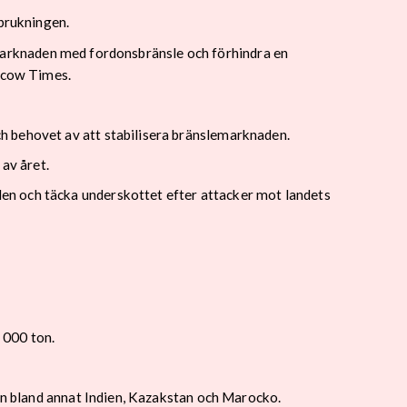
rbrukningen.
ka marknaden med fordonsbränsle och förhindra en
oscow Times.
h behovet av att stabilisera bränslemarknaden.
av året.
en och täcka underskottet efter attacker mot landets
 000 ton.
rån bland annat Indien, Kazakstan och Marocko.