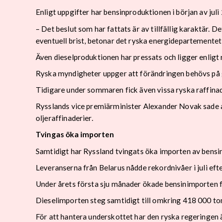
Enligt uppgifter har bensinproduktionen i början av jul
– Det beslut som har fattats är av tillfällig karaktär. 
eventuell brist, betonar det ryska energidepartementet
Även dieselproduktionen har pressats och ligger enligt
Ryska myndigheter uppger att förändringen behövs på g
Tidigare under sommaren fick även vissa ryska raffinade
Rysslands vice premiärminister Alexander Novak sade a
oljeraffinaderier.
Tvingas öka importen
Samtidigt har Ryssland tvingats öka importen av bensin 
Leveranserna från Belarus nådde rekordnivåer i juli eft
Under årets första sju månader ökade bensinimporten f
Dieselimporten steg samtidigt till omkring 418 000 to
För att hantera underskottet har den ryska regeringen ä