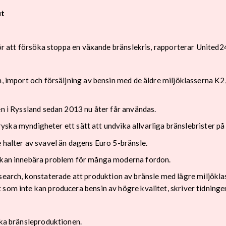
ut
 för att försöka stoppa en växande bränslekris, rapporterar United2
on, import och försäljning av bensin med de äldre miljöklasserna K
en i Ryssland sedan 2013 nu åter får användas.
gt ryska myndigheter ett sätt att undvika allvarliga bränslebrister 
 halter av svavel än dagens Euro 5-bränsle.
n kan innebära problem för många moderna fordon.
ch, konstaterade att produktion av bränsle med lägre miljöklass 
som inte kan producera bensin av högre kvalitet, skriver tidninge
ska bränsleproduktionen.