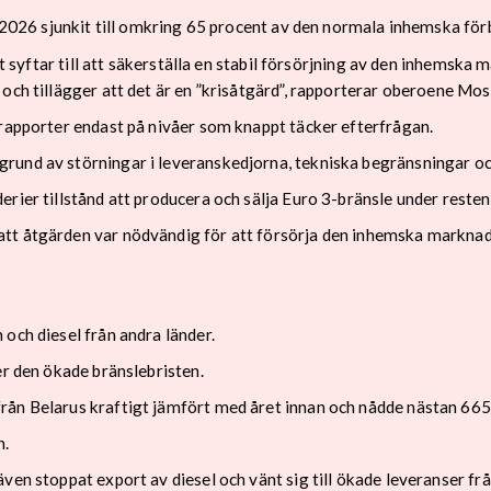
i 2026 sjunkit till omkring 65 procent av den normala inhemska fö
Det syftar till att säkerställa en stabil försörjning av den inhems
 och tillägger att det är en ”krisåtgärd”, rapporterar oberoene M
 rapporter endast på nivåer som knappt täcker efterfrågan.
rund av störningar i leveranskedjorna, tekniska begränsningar oc
rier tillstånd att producera och sälja Euro 3-bränsle under resten 
tt åtgärden var nödvändig för att försörja den inhemska marknad
och diesel från andra länder.
er den ökade bränslebristen.
rån Belarus kraftigt jämfört med året innan och nådde nästan 665
n.
ven stoppat export av diesel och vänt sig till ökade leveranser f