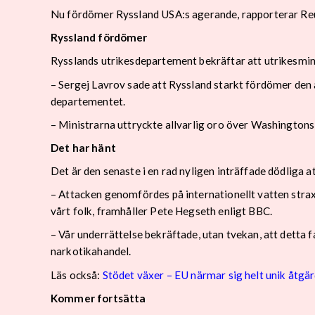
Nu fördömer Ryssland USA:s agerande, rapporterar Re
Ryssland fördömer
Rysslands utrikesdepartement bekräftar att utrikesmin
– Sergej Lavrov sade att Ryssland starkt fördömer den 
departementet.
– Ministrarna uttryckte allvarlig oro över Washingtons
Det har hänt
Det är den senaste i en rad nyligen inträffade dödliga 
– Attacken genomfördes på internationellt vatten stra
vårt folk, framhåller Pete Hegseth enligt BBC.
– Vår underrättelse bekräftade, utan tvekan, att detta
narkotikahandel.
Läs också:
Stödet växer – EU närmar sig helt unik åtgä
Kommer fortsätta