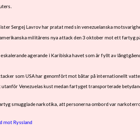
uters.
ister Sergej Lavrov har pratat med sin venezuelanska motsvarighe
amerikanska militärens nya attack den 3 oktober mot ett fartyg på
 eskalerande agerande i Karibiska havet som är fyllt av långtgåe
attacker som USA har genomfört mot båtar på internationellt vatte
x utanför Venezuelas kust medan fartyget transporterade betydande
 fartyg smugglade narkotika, att personerna ombord var narkoterro
rd mot Ryssland