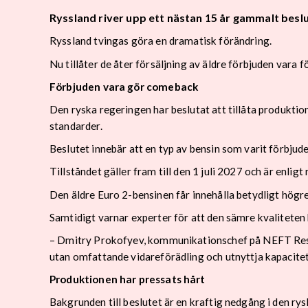
Ryssland river upp ett nästan 15 år gammalt besl
Ryssland tvingas göra en dramatisk förändring.
Nu tillåter de åter försäljning av äldre förbjuden vara
Förbjuden vara gör comeback
Den ryska regeringen har beslutat att tillåta produkti
standarder.
Beslutet innebär att en typ av bensin som varit förbjud
Tillståndet gäller fram till den 1 juli 2027 och är enli
Den äldre Euro 2-bensinen får innehålla betydligt högre
Samtidigt varnar experter för att den sämre kvalitete
– Dmitry Prokofyev, kommunikationschef på NEFT Resear
utan omfattande vidareförädling och utnyttja kapacitet 
Produktionen har pressats hårt
Bakgrunden till beslutet är en kraftig nedgång i den ry