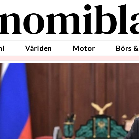
nomibl
mi
Världen
Motor
Börs &