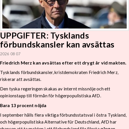
UPPGIFTER: Tysklands
förbundskansler kan avsättas
2026 08 07
Friedrich Merz kan avsättas efter ett drygt år vid makten.
Tysklands förbundskansler, kristdemokraten Friedrich Merz,
riskerar att avsättas.
Den tyska regeringen skakas av internt missnöje och ett
opinionstapp till förmån för högerpopulistiska AfD.
Bara 13 procent nöjda
I september hålls flera viktiga förbundsstatsval i östra Tyskland,
och högerpopulistiska Alternative für Deutschland, AfD har
chansen att ta makten i ett förbundsland för första gången.