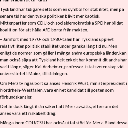
Tyskland har tidigare setts som en symbol för stabilitet, men på
senare tid har den tyska politiken blivit mer kaotisk.
Mittenpartier som CDU och socialdemokratiska SPD har bildat
koalition för att hålla AfD borta från makten.
– Jämfört med 1970- och 1980-talen har Tyskland upplevt
relativt liten politisk stabilitet under ganska lång tid nu. Men
enligt de normer som gäller i många andra europeiska länder, kan
man också säga att Tyskland helt enkelt har kommit dit andra har
varit länge, säger Kai Arzheimer, professor i statsvetenskap vid
universitetet i Mainz, till tidningen.
Om Merz tvingas bort så anses Hendrik Wüst, ministerpresident i
Nordrhein-Westfalen, vara en het kandidat till posten som
förbundskansler.
Det är dock långt ifrån säkert att Merz avsätts, eftersom det
anses vara ett riskabelt drag.
Många inom CDU/CSU har också uttal stöd för Merz. Bland dessa