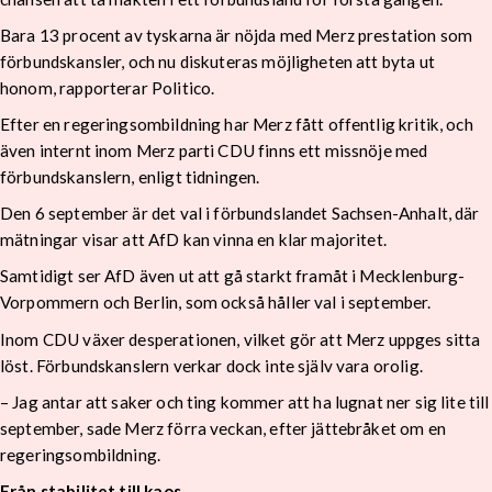
Bara 13 procent av tyskarna är nöjda med Merz prestation som
förbundskansler, och nu diskuteras möjligheten att byta ut
honom, rapporterar Politico.
Efter en regeringsombildning har Merz fått offentlig kritik, och
även internt inom Merz parti CDU finns ett missnöje med
förbundskanslern, enligt tidningen.
Den 6 september är det val i förbundslandet Sachsen-Anhalt, där
mätningar visar att AfD kan vinna en klar majoritet.
Samtidigt ser AfD även ut att gå starkt framåt i Mecklenburg-
Vorpommern och Berlin, som också håller val i september.
Inom CDU växer desperationen, vilket gör att Merz uppges sitta
löst. Förbundskanslern verkar dock inte själv vara orolig.
– Jag antar att saker och ting kommer att ha lugnat ner sig lite till
september, sade Merz förra veckan, efter jättebråket om en
regeringsombildning.
Från stabilitet till kaos