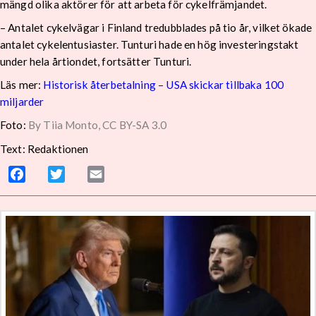
mängd olika aktörer för att arbeta för cykelfrämjandet.
– Antalet cykelvägar i Finland tredubblades på tio år, vilket ökade
antalet cykelentusiaster. Tunturi hade en hög investeringstakt
under hela årtiondet, fortsätter Tunturi.
Läs mer:
Historisk återbetalning – USA skickar tillbaka 100
miljarder
Foto:
By Tiia Monto, CC BY-SA 3.0
Text: Redaktionen
Facebook
Twitter
Email