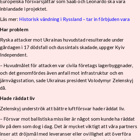
Europeiska försvarsjättar som Saab och Leonardo ska vara
inblandade i projektet.
Läs mer:
Historisk vändning i Ryssland – tar in förbjuden vara
Har problem
Ryska attacker mot Ukrainas huvudstad resulterade under
gårdagen i 17 dödsfall och dussintals skadade, uppger Kyiv
Independent.
– Huvudmålet för attacken var civila företags lagerbyggnader,
och det genomfördes även anfall mot infrastruktur och en
järnvägsstation, sade Ukrainas president Volodymyr Zelenskyj
då.
Hade räddat liv
Zelenskyj underströk att bättre luftförsvar hade räddat liv.
– Försvar mot ballistiska missiler är något som kunde ha räddat
liv på dem som dog i dag. Det är mycket viktigt att våra partners
inser att dröjsmål med leveranser eller ovillighet att överföra