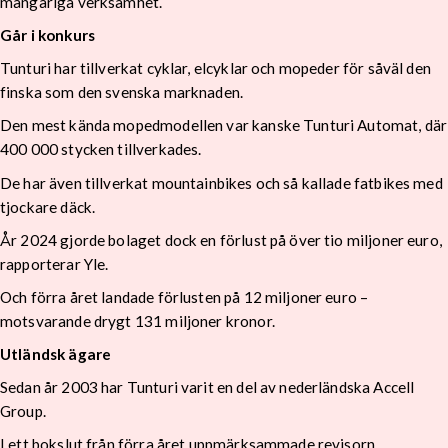
mångåriga verksamhet.
Går i konkurs
Tunturi har tillverkat cyklar, elcyklar och mopeder för såväl den
finska som den svenska marknaden.
Den mest kända mopedmodellen var kanske Tunturi Automat, där
400 000 stycken tillverkades.
De har även tillverkat mountainbikes och så kallade fatbikes med
tjockare däck.
År 2024 gjorde bolaget dock en förlust på över tio miljoner euro,
rapporterar Yle.
Och förra året landade förlusten på 12 miljoner euro –
motsvarande drygt 131 miljoner kronor.
Utländsk ägare
Sedan år 2003 har Tunturi varit en del av nederländska Accell
Group.
I ett bokslut från förra året uppmärksammade revisorn