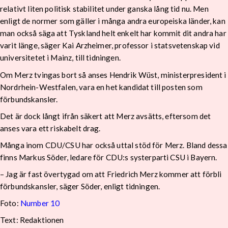
relativt liten politisk stabilitet under ganska lång tid nu. Men
enligt de normer som gäller i många andra europeiska länder, kan
man också säga att Tyskland helt enkelt har kommit dit andra har
varit länge, säger Kai Arzheimer, professor i statsvetenskap vid
universitetet i Mainz, till tidningen.
Om Merz tvingas bort så anses Hendrik Wüst, ministerpresident i
Nordrhein-Westfalen, vara en het kandidat till posten som
förbundskansler.
Det är dock långt ifrån säkert att Merz avsätts, eftersom det
anses vara ett riskabelt drag.
Många inom CDU/CSU har också uttal stöd för Merz. Bland dessa
finns Markus Söder, ledare för CDU:s systerparti CSU i Bayern.
– Jag är fast övertygad om att Friedrich Merz kommer att förbli
förbundskansler, säger Söder, enligt tidningen.
Foto:
Number 10
Text: Redaktionen