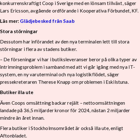
konkurrenskraftigt Coop i Sverige med en lönsam tillväxt, säger
Lars Ericsson, avgående ordförande i Kooperativa Förbundet, KF.
Läs mer:
Glädjebesked från Saab
Stora störningar
Dessutom har införandet av den nya terminalen lett till stora
störningar i flera av stadens butiker.
– De förseningar vi har i butiksleveranser beror på olika typer av
intrimningsproblem i samband med att vi går igång med nya IT-
system, en ny varuterminal och nya logistikflödet, säger
pressekreteraren Therese Knapp om problemen i Eskilstuna.
Butiker illa ute
Även Coops omsättning backar rejält – nettoomsättningen
landade på 36,5 miljarder kronor för 2024, nästan 2 miljarder
mindre än året innan.
Flera butiker i Stockholmsområdet är också illa ute, enligt
Aftonbladet.