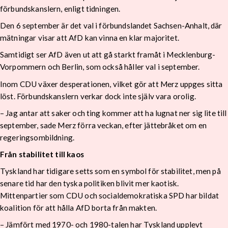
förbundskanslern, enligt tidningen.
Den 6 september är det val i förbundslandet Sachsen-Anhalt, där
mätningar visar att AfD kan vinna en klar majoritet.
Samtidigt ser AfD även ut att gå starkt framåt i Mecklenburg-
Vorpommern och Berlin, som också håller val i september.
Inom CDU växer desperationen, vilket gör att Merz uppges sitta
löst. Förbundskanslern verkar dock inte själv vara orolig.
– Jag antar att saker och ting kommer att ha lugnat ner sig lite till
september, sade Merz förra veckan, efter jättebråket om en
regeringsombildning.
Från stabilitet till kaos
Tyskland har tidigare setts som en symbol för stabilitet, men på
senare tid har den tyska politiken blivit mer kaotisk.
Mittenpartier som CDU och socialdemokratiska SPD har bildat
koalition för att hålla AfD borta från makten.
– Jämfört med 1970- och 1980-talen har Tyskland upplevt