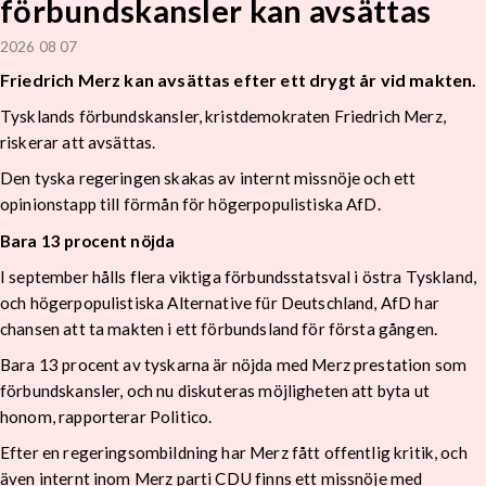
förbundskansler kan avsättas
2026 08 07
Friedrich Merz kan avsättas efter ett drygt år vid makten.
Tysklands förbundskansler, kristdemokraten Friedrich Merz,
riskerar att avsättas.
Den tyska regeringen skakas av internt missnöje och ett
opinionstapp till förmån för högerpopulistiska AfD.
Bara 13 procent nöjda
I september hålls flera viktiga förbundsstatsval i östra Tyskland,
och högerpopulistiska Alternative für Deutschland, AfD har
chansen att ta makten i ett förbundsland för första gången.
Bara 13 procent av tyskarna är nöjda med Merz prestation som
förbundskansler, och nu diskuteras möjligheten att byta ut
honom, rapporterar Politico.
Efter en regeringsombildning har Merz fått offentlig kritik, och
även internt inom Merz parti CDU finns ett missnöje med