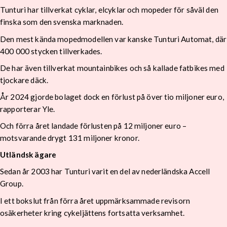
Tunturi har tillverkat cyklar, elcyklar och mopeder för såväl den
finska som den svenska marknaden.
Den mest kända mopedmodellen var kanske Tunturi Automat, där
400 000 stycken tillverkades.
De har även tillverkat mountainbikes och så kallade fatbikes med
tjockare däck.
År 2024 gjorde bolaget dock en förlust på över tio miljoner euro,
rapporterar Yle.
Och förra året landade förlusten på 12 miljoner euro –
motsvarande drygt 131 miljoner kronor.
Utländsk ägare
Sedan år 2003 har Tunturi varit en del av nederländska Accell
Group.
I ett bokslut från förra året uppmärksammade revisorn
osäkerheter kring cykeljättens fortsatta verksamhet.