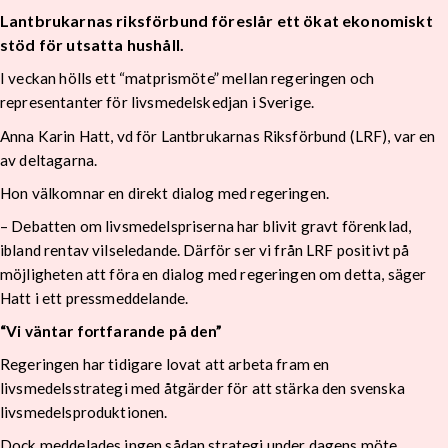
Lantbrukarnas riksförbund föreslår ett ökat ekonomiskt
stöd för utsatta hushåll.
I veckan hölls ett “matprismöte” mellan regeringen och
representanter för livsmedelskedjan i Sverige.
Anna Karin Hatt, vd för Lantbrukarnas Riksförbund (LRF), var en
av deltagarna.
Hon välkomnar en direkt dialog med regeringen.
– Debatten om livsmedelspriserna har blivit gravt förenklad,
ibland rentav vilseledande. Därför ser vi från LRF positivt på
möjligheten att föra en dialog med regeringen om detta, säger
Hatt i ett pressmeddelande.
“Vi väntar fortfarande på den”
Regeringen har tidigare lovat att arbeta fram en
livsmedelsstrategi med åtgärder för att stärka den svenska
livsmedelsproduktionen.
Dock meddelades ingen sådan strategi under dagens möte.