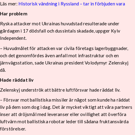
Läs mer:
Historisk vändning i Ryssland – tar in förbjuden vara
Har problem
Ryska attacker mot Ukrainas huvudstad resulterade under
gårdagen i 17 dödsfall och dussintals skadade, uppger Kyiv
Independent.
– Huvudmålet för attacken var civila företags lagerbyggnader,
och det genomfördes även anfall mot infrastruktur och en
järnvägsstation, sade Ukrainas president Volodymyr Zelenskyj
då.
Hade räddat liv
Zelenskyj underströk att bättre luftförsvar hade räddat liv.
– Försvar mot ballistiska missiler är något som kunde ha räddat
liv på dem som dog i dag. Det är mycket viktigt att våra partners
inser att dröjsmål med leveranser eller ovillighet att överföra
luftvärn mot ballistiska robotar leder till sådana fruktansvärda
förstörelser.