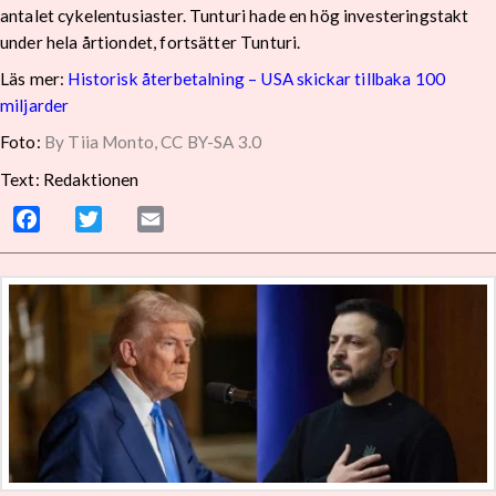
antalet cykelentusiaster. Tunturi hade en hög investeringstakt
under hela årtiondet, fortsätter Tunturi.
Läs mer:
Historisk återbetalning – USA skickar tillbaka 100
miljarder
Foto:
By Tiia Monto, CC BY-SA 3.0
Text: Redaktionen
Facebook
Twitter
Email