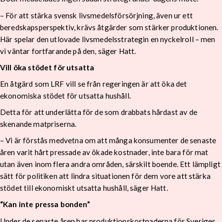
– För att stärka svensk livsmedelsförsörjning, även ur ett
beredskapsperspektiv, krävs åtgärder som stärker produktionen.
Här spelar den utlovade livsmedelsstrategin en nyckelroll – men
vi väntar fortfarande på den, säger Hatt.
Vill öka stödet för utsatta
En åtgärd som LRF vill se från regeringen är att öka det
ekonomiska stödet för utsatta hushåll.
Detta för att underlätta för de som drabbats hårdast av de
skenande matpriserna.
– Vi är förstås medvetna om att många konsumenter de senaste
åren varit hårt pressade av ökade kostnader, inte bara för mat
utan även inom flera andra områden, särskilt boende. Ett lämpligt
sätt för politiken att lindra situationen för dem vore att stärka
stödet till ekonomiskt utsatta hushåll, säger Hatt.
“Kan inte pressa bonden”
Under de senaste åren har produktionskostnaderna för Sveriges