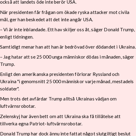
också att landets öde inte berör USA.
När presidenten får frågan om ökade ryska attacker mot civila
mål, ger han beskedet att det inte angår USA.
– Vi är inte inblandade. Ett hav skiljer oss åt, säger Donald Trump,
enligt tidningen.
Samtidigt menar han att han är bedrövad över dödandet i Ukraina.
– Jag hatar att se 25 000 unga människor dödas i månaden, säger
Trump.
Enligt den amerikanska presidenten förlorar Ryssland och
Ukraina "i genomsnitt 25 000 människor varje månad, mestadels
soldater".
Men trots det avfärdar Trump alltså Ukrainas vädjan om
luftvärnsrobotar.
Zelenskyj har även bett om att Ukraina ska få tillåtelse att
tillverka egna Patriot-luftvärnsrobotar.
Donald Trump har dock ännu inte fattat något slutgiltigt beslut