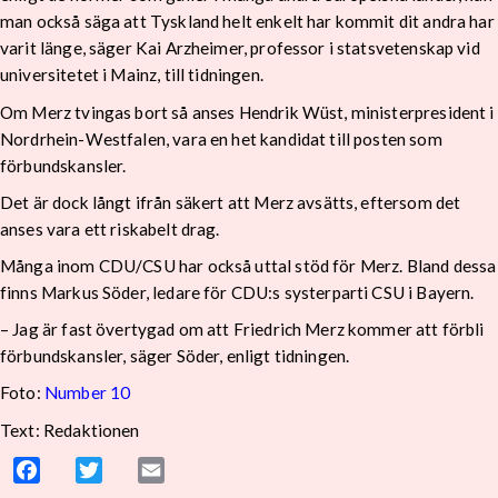
man också säga att Tyskland helt enkelt har kommit dit andra har
varit länge, säger Kai Arzheimer, professor i statsvetenskap vid
universitetet i Mainz, till tidningen.
Om Merz tvingas bort så anses Hendrik Wüst, ministerpresident i
Nordrhein-Westfalen, vara en het kandidat till posten som
förbundskansler.
Det är dock långt ifrån säkert att Merz avsätts, eftersom det
anses vara ett riskabelt drag.
Många inom CDU/CSU har också uttal stöd för Merz. Bland dessa
finns Markus Söder, ledare för CDU:s systerparti CSU i Bayern.
– Jag är fast övertygad om att Friedrich Merz kommer att förbli
förbundskansler, säger Söder, enligt tidningen.
Foto:
Number 10
Text: Redaktionen
Facebook
Twitter
Email