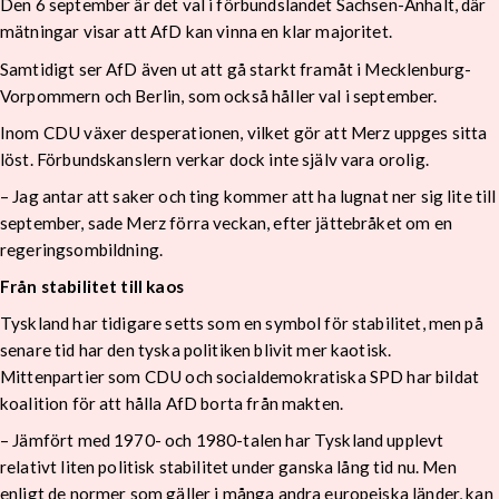
Den 6 september är det val i förbundslandet Sachsen-Anhalt, där
mätningar visar att AfD kan vinna en klar majoritet.
Samtidigt ser AfD även ut att gå starkt framåt i Mecklenburg-
Vorpommern och Berlin, som också håller val i september.
Inom CDU växer desperationen, vilket gör att Merz uppges sitta
löst. Förbundskanslern verkar dock inte själv vara orolig.
– Jag antar att saker och ting kommer att ha lugnat ner sig lite till
september, sade Merz förra veckan, efter jättebråket om en
regeringsombildning.
Från stabilitet till kaos
Tyskland har tidigare setts som en symbol för stabilitet, men på
senare tid har den tyska politiken blivit mer kaotisk.
Mittenpartier som CDU och socialdemokratiska SPD har bildat
koalition för att hålla AfD borta från makten.
– Jämfört med 1970- och 1980-talen har Tyskland upplevt
relativt liten politisk stabilitet under ganska lång tid nu. Men
enligt de normer som gäller i många andra europeiska länder, kan