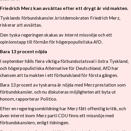
Friedrich Merz kan avsättas efter ett drygt år vid makten.
Tysklands förbundskansler, kristdemokraten Friedrich Merz,
riskerar att avsättas.
Den tyska regeringen skakas av internt missnöje och ett
opinionstapp till förmån för högerpopulistiska AfD.
Bara 13 procent nöjda
I september hålls flera viktiga förbundsstatsval i östra Tyskland,
och högerpopulistiska Alternative für Deutschland, AfD har
chansen att ta makten i ett förbundsland för första gången.
Bara 13 procent av tyskarna är nöjda med Merz prestation som
förbundskansler, och nu diskuteras möjligheten att byta ut
honom, rapporterar Politico.
Efter en regeringsombildning har Merz fått offentlig kritik, och
även internt inom Merz parti CDU finns ett missnöje med
förbundskanslern, enligt tidningen.