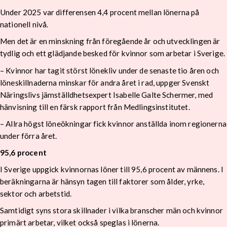
Under 2025 var differensen 4,4 procent mellan lönerna på
nationell nivå.
Men det är en minskning från föregående år och utvecklingen är
tydlig och ett glädjande besked för kvinnor som arbetar i Sverige.
– Kvinnor har tagit störst lönekliv under de senaste tio åren och
löneskillnaderna minskar för andra året i rad, uppger Svenskt
Näringslivs jämställdhetsexpert Isabelle Galte Schermer, med
hänvisning till en färsk rapport från Medlingsinstitutet.
– Allra högst löneökningar fick kvinnor anställda inom regionerna
under förra året.
95,6 procent
I Sverige uppgick kvinnornas löner till 95,6 procent av männens. I
beräkningarna är hänsyn tagen till faktorer som ålder, yrke,
sektor och arbetstid.
Samtidigt syns stora skillnader i vilka branscher män och kvinnor
primärt arbetar, vilket också speglas i lönerna.