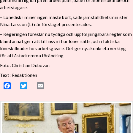
genomsnittlig lön på en arbetsplats, både för arbetssökande och
arbetstagare.
– Lönediskrimineringen måste bort, sade jämställdhetsminister
Nina Larsson (L) när förslaget presenterades.
– Regeringen föreslår nu tydliga och uppföljningsbara regler som
bland annat ger rätt till insyn i hur löner sätts, och i faktiska
löneskillnader hos arbetsgivare. Det ger nya konkreta verktyg
för att åstadkomma förändring.
Foto: Christian Dubovan
Text: Redaktionen
Facebook
Twitter
Email