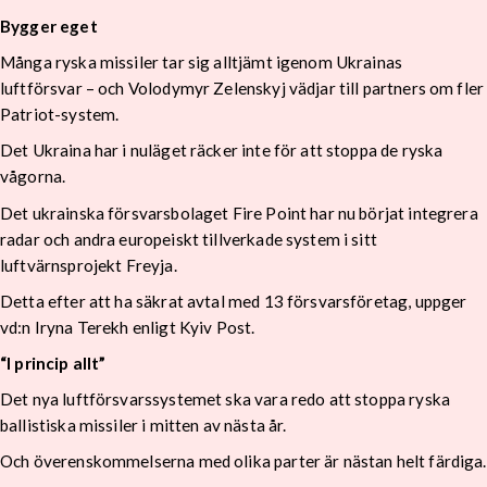
Bygger eget
Många ryska missiler tar sig alltjämt igenom Ukrainas
luftförsvar – och Volodymyr Zelenskyj vädjar till partners om fler
Patriot-system.
Det Ukraina har i nuläget räcker inte för att stoppa de ryska
vågorna.
Det ukrainska försvarsbolaget Fire Point har nu börjat integrera
radar och andra europeiskt tillverkade system i sitt
luftvärnsprojekt Freyja.
Detta efter att ha säkrat avtal med 13 försvarsföretag, uppger
vd:n Iryna Terekh enligt Kyiv Post.
“I princip allt”
Det nya luftförsvarssystemet ska vara redo att stoppa ryska
ballistiska missiler i mitten av nästa år.
Och överenskommelserna med olika parter är nästan helt färdiga.