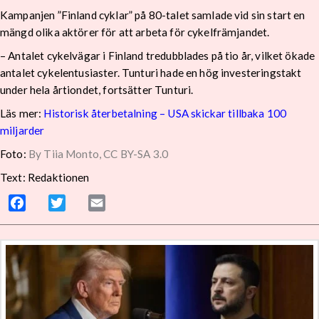
Kampanjen ”Finland cyklar” på 80-talet samlade vid sin start en
mängd olika aktörer för att arbeta för cykelfrämjandet.
– Antalet cykelvägar i Finland tredubblades på tio år, vilket ökade
antalet cykelentusiaster. Tunturi hade en hög investeringstakt
under hela årtiondet, fortsätter Tunturi.
Läs mer:
Historisk återbetalning – USA skickar tillbaka 100
miljarder
Foto:
By Tiia Monto, CC BY-SA 3.0
Text: Redaktionen
Facebook
Twitter
Email