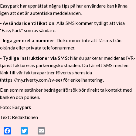
Easypark har upprättat några tips på hur användare kan känna
igen att det är autentiska meddelanden.
-
Avsändaridentifikation
: Alla SMS kommer tydligt att visa
"EasyPark" som avsändare.
-
Inga generella nummer
: Du kommer inte att få sms från
okända eller privata telefonnummer.
-
Tydliga instruktioner via SMS:
När du parkerar med deras IVR-
tjänst faktureras parkeringskostnaden. Du får ett SMS med en
länk till vår fakturapartner Rivertys hemsida
(https://my.riverty.com/sv-se) för enkel hantering.
Den som misstänker bedrägeriförsök bör direkt ta kontakt med
banken och polisen.
Foto: Easypark
Text: Redaktionen
Facebook
Twitter
Email