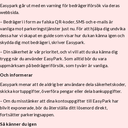
Easypark går ut med en varning för bedrägeriförsök via deras
webbsida.
– Bedrägeri i form av falska QR-koder, SMS och e-mails är
vanliga mot parkeringstjänster just nu. För att hjälpa dig undvika
dessa har vi skapat en guide som visar hur du kan känna igen och
skydda dig mot bedrägeri, skriver Easypark.
– Din säkerhet är vår prioritet, och vi vill att du ska känna dig
trygg när du använder EasyPark. Som alltid bör du vara
uppmärksam på bedrägeriförsök, som tyvärr är vanliga.
Och informerar
Easypark menar att de aldrig ber användare dela säkerhetskoder,
skicka kortuppgifter, överföra pengar eller dela bankuppgifter.
– Om du misstänker att dina kontouppgifter till EasyPark har
blivit exponerade, bör du återställa ditt lösenord direkt,
fortsätter parkeringsappen.
Så känner du igen