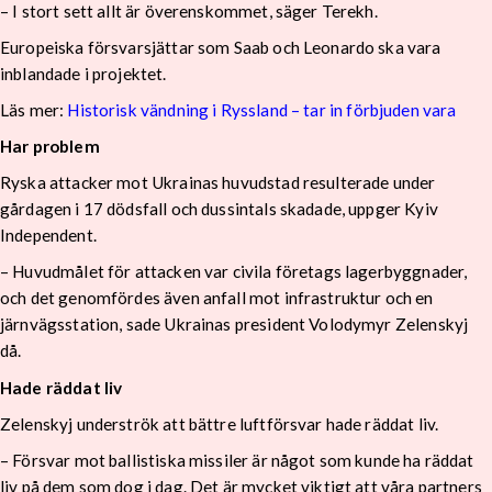
– I stort sett allt är överenskommet, säger Terekh.
Europeiska försvarsjättar som Saab och Leonardo ska vara
inblandade i projektet.
Läs mer:
Historisk vändning i Ryssland – tar in förbjuden vara
Har problem
Ryska attacker mot Ukrainas huvudstad resulterade under
gårdagen i 17 dödsfall och dussintals skadade, uppger Kyiv
Independent.
– Huvudmålet för attacken var civila företags lagerbyggnader,
och det genomfördes även anfall mot infrastruktur och en
järnvägsstation, sade Ukrainas president Volodymyr Zelenskyj
då.
Hade räddat liv
Zelenskyj underströk att bättre luftförsvar hade räddat liv.
– Försvar mot ballistiska missiler är något som kunde ha räddat
liv på dem som dog i dag. Det är mycket viktigt att våra partners