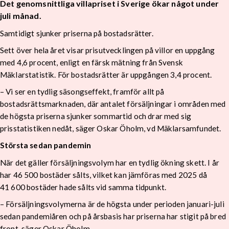
Det genomsnittliga villapriset i Sverige ökar något under
juli månad.
Samtidigt sjunker priserna på bostadsrätter.
Sett över hela året visar prisutvecklingen på villor en uppgång
med 4,6 procent, enligt en färsk mätning från Svensk
Mäklarstatistik. För bostadsrätter är uppgången 3,4 procent.
– Vi ser en tydlig säsongseffekt, framför allt på
bostadsrättsmarknaden, där antalet försäljningar i områden med
de högsta priserna sjunker sommartid och drar med sig
prisstatistiken nedåt, säger Oskar Öholm, vd Mäklarsamfundet.
Största sedan pandemin
När det gäller försäljningsvolym har en tydlig ökning skett. I år
har 46 500 bostäder sålts, vilket kan jämföras med 2025 då
41 600 bostäder hade sålts vid samma tidpunkt.
– Försäljningsvolymerna är de högsta under perioden januari-juli
sedan pandemiåren och på årsbasis har priserna har stigit på bred
front, säger Oskar Öholm.