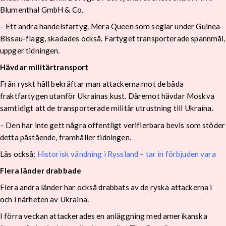
Blumenthal GmbH & Co.
– Ett andra handelsfartyg, Mera Queen som seglar under Guinea-
Bissau-flagg, skadades också. Fartyget transporterade spannmål,
uppger tidningen.
Hävdar militärtransport
Från ryskt håll bekräftar man attackerna mot de båda
fraktfartygen utanför Ukrainas kust. Däremot hävdar Moskva
samtidigt att de transporterade militär utrustning till Ukraina.
– Den har inte gett några offentligt verifierbara bevis som stöder
detta påstående, framhåller tidningen.
Läs också:
Historisk vändning i Ryssland – tar in förbjuden vara
Flera länder drabbade
Flera andra länder har också drabbats av de ryska attackerna i
och i närheten av Ukraina.
I förra veckan attackerades en anläggning med amerikanska