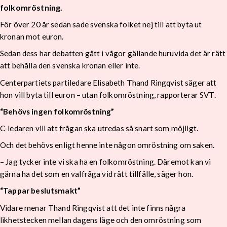
folkomröstning.
För över 20 år sedan sade svenska folket nej till att byta ut
kronan mot euron.
Sedan dess har debatten gått i vågor gällande huruvida det är rätt
att behålla den svenska kronan eller inte.
Centerpartiets partiledare Elisabeth Thand Ringqvist säger att
hon vill byta till euron – utan folkomröstning, rapporterar SVT.
“Behövs ingen folkomröstning”
C-ledaren vill att frågan ska utredas så snart som möjligt.
Och det behövs enligt henne inte någon omröstning om saken.
– Jag tycker inte vi ska ha en folkomröstning. Däremot kan vi
gärna ha det som en valfråga vid rätt tillfälle, säger hon.
“Tappar beslutsmakt”
Vidare menar Thand Ringqvist att det inte finns några
likhetstecken mellan dagens läge och den omröstning som