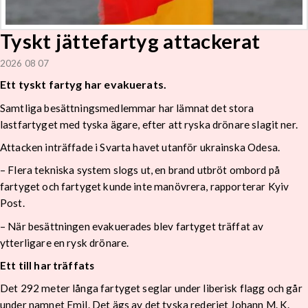
Tyskt jättefartyg attackerat
2026 08 07
Ett tyskt fartyg har evakuerats.
Samtliga besättningsmedlemmar har lämnat det stora
lastfartyget med tyska ägare, efter att ryska drönare slagit ner.
Attacken inträffade i Svarta havet utanför ukrainska Odesa.
– Flera tekniska system slogs ut, en brand utbröt ombord på
fartyget och fartyget kunde inte manövrera, rapporterar Kyiv
Post.
– När besättningen evakuerades blev fartyget träffat av
ytterligare en rysk drönare.
Ett till har träffats
Det 292 meter långa fartyget seglar under liberisk flagg och går
under namnet Emil. Det ägs av det tyska rederiet Johann M. K.