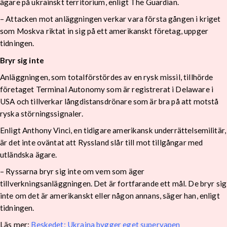
ägare på ukrainskt territorium, enligt The Guardian.
– Attacken mot anläggningen verkar vara första gången i kriget
som Moskva riktat in sig på ett amerikanskt företag, uppger
tidningen.
Bryr sig inte
Anläggningen, som totalförstördes av en rysk missil, tillhörde
företaget Terminal Autonomy som är registrerat i Delaware i
USA och tillverkar långdistansdrönare som är bra på att motstå
ryska störningssignaler.
Enligt Anthony Vinci, en tidigare amerikansk underrättelsemilitär,
är det inte oväntat att Ryssland slår till mot tillgångar med
utländska ägare.
– Ryssarna bryr sig inte om vem som äger
tillverkningsanläggningen. Det är fortfarande ett mål. De bryr sig
inte om det är amerikanskt eller någon annans, säger han, enligt
tidningen.
Läs mer:
Beskedet: Ukraina bygger eget supervapen