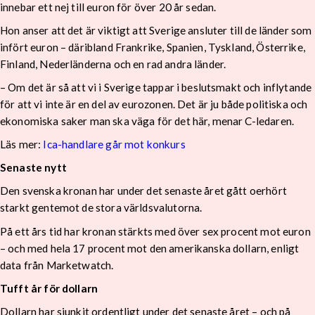
innebar ett nej till euron för över 20 år sedan.
Hon anser att det är viktigt att Sverige ansluter till de länder som
infört euron – däribland Frankrike, Spanien, Tyskland, Österrike,
Finland, Nederländerna och en rad andra länder.
– Om det är så att vi i Sverige tappar i beslutsmakt och inflytande
för att vi inte är en del av eurozonen. Det är ju både politiska och
ekonomiska saker man ska väga för det här, menar C-ledaren.
Läs mer:
Ica-handlare går mot konkurs
Senaste nytt
Den svenska kronan har under det senaste året gått oerhört
starkt gentemot de stora världsvalutorna.
På ett års tid har kronan stärkts med över sex procent mot euron
– och med hela 17 procent mot den amerikanska dollarn, enligt
data från Marketwatch.
Tufft år för dollarn
Dollarn har sjunkit ordentligt under det senaste året – och på