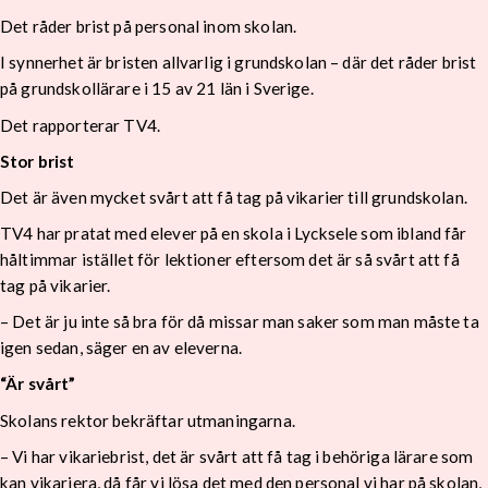
Det råder brist på personal inom skolan.
I synnerhet är bristen allvarlig i grundskolan – där det råder brist
på grundskollärare i 15 av 21 län i Sverige.
Det rapporterar TV4.
Stor brist
Det är även mycket svårt att få tag på vikarier till grundskolan.
TV4 har pratat med elever på en skola i Lycksele som ibland får
håltimmar istället för lektioner eftersom det är så svårt att få
tag på vikarier.
– Det är ju inte så bra för då missar man saker som man måste ta
igen sedan, säger en av eleverna.
“Är svårt”
Skolans rektor bekräftar utmaningarna.
– Vi har vikariebrist, det är svårt att få tag i behöriga lärare som
kan vikariera, då får vi lösa det med den personal vi har på skolan,