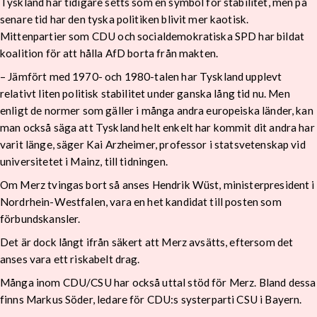
Tyskland har tidigare setts som en symbol för stabilitet, men på
senare tid har den tyska politiken blivit mer kaotisk.
Mittenpartier som CDU och socialdemokratiska SPD har bildat
koalition för att hålla AfD borta från makten.
– Jämfört med 1970- och 1980-talen har Tyskland upplevt
relativt liten politisk stabilitet under ganska lång tid nu. Men
enligt de normer som gäller i många andra europeiska länder, kan
man också säga att Tyskland helt enkelt har kommit dit andra har
varit länge, säger Kai Arzheimer, professor i statsvetenskap vid
universitetet i Mainz, till tidningen.
Om Merz tvingas bort så anses Hendrik Wüst, ministerpresident i
Nordrhein-Westfalen, vara en het kandidat till posten som
förbundskansler.
Det är dock långt ifrån säkert att Merz avsätts, eftersom det
anses vara ett riskabelt drag.
Många inom CDU/CSU har också uttal stöd för Merz. Bland dessa
finns Markus Söder, ledare för CDU:s systerparti CSU i Bayern.