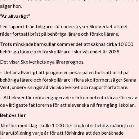
säger hon.
“Är allvarligt”
I en rapport från tidigare i år understryker Skolverket att det
råder fortsatt brist på behöriga lärare och förskollärare.
Trots minskade barnkullar kommer det att saknas cirka 10 600
behöriga lärare och förskollärare i skolväsendet år 2038.
Det visar Skolverkets nya lärarprognos.
– Det är allvarligt att prognosen pekar på en fortsatt brist på
behöriga lärare och förskollärare i flera skolformer, säger Sanna
Vent, undervisningsråd vid Skolverket och rapportförfattare.
– Att elever får möta engagerade och kompetenta lärare är en av
de viktigaste faktorerna för att elever ska nå framgång i skolan.
Behövs fler
Jämfört med idag skulle 1 000 fler studenter behöva påbörja en
lärarutbildning varje år för att förhindra att den beräknade