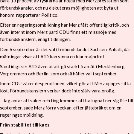
Bara 13 procent av tyskarna är nöjda med Merz prestation som
förbundskansler, och nu diskuteras möjligheten att byta ut
honom, rapporterar Politico.
Efter en regeringsombildning har Merz fått offentlig kritik, och
även internt inom Merz parti CDU finns ett missnöje med
förbundskanslern, enligt tidningen.
Den 6 september är det val i förbundslandet Sachsen-Anhalt, där
mätningar visar att AfD kan vinna en klar majoritet.
Samtidigt ser AfD även ut att gå starkt framåt i Mecklenburg-
Vorpommern och Berlin, som också håller val i september.
Inom CDU växer desperationen, vilket gör att Merz uppges sitta
löst. Förbundskanslern verkar dock inte själv vara orolig.
– Jag antar att saker och ting kommer att ha lugnat ner sig lite till
september, sade Merz förra veckan, efter jättebråket om en
regeringsombildning.
Från stabilitet till kaos