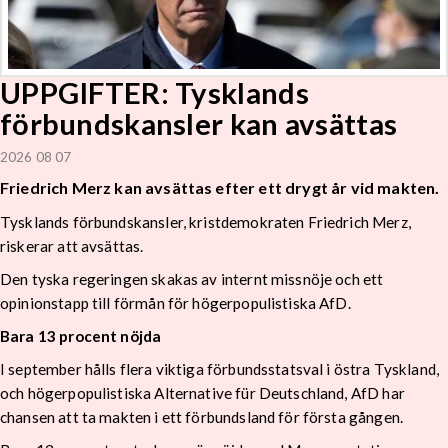
UPPGIFTER: Tysklands
förbundskansler kan avsättas
2026 08 07
Friedrich Merz kan avsättas efter ett drygt år vid makten.
Tysklands förbundskansler, kristdemokraten Friedrich Merz,
riskerar att avsättas.
Den tyska regeringen skakas av internt missnöje och ett
opinionstapp till förmån för högerpopulistiska AfD.
Bara 13 procent nöjda
I september hålls flera viktiga förbundsstatsval i östra Tyskland,
och högerpopulistiska Alternative für Deutschland, AfD har
chansen att ta makten i ett förbundsland för första gången.