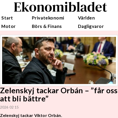
Ekonomibladet
Start
Privatekonomi
Världen
Motor
Börs & Finans
Dagligvaror
Zelenskyj tackar Orbán – ”får oss
att bli bättre”
2026 02 15
Zelenskyj tackar Viktor Orbán.