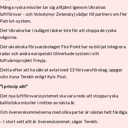
Många ryska missiler tar sig alltjämt igenom Ukrainas
luftförsvar – och Volodymyr Zelenskyj vädjar till partners om fler
Patriot-system.
Det Ukraina har i nuläget räcker inte för att stoppa de ryska
vågorna.
Det ukrainska försvarsbolaget Fire Point har nu börjat integrera
radar och andra europeiskt tillverkade system i sitt
luftvärnsprojekt Freyja.
Detta efter att ha säkrat avtal med 13 försvarsföretag, uppger
vd:n Iryna Terekh enligt Kyiv Post.
“I princip allt”
Det nya luftförsvarssystemet ska vara redo att stoppa ryska
ballistiska missiler i mitten av nästa år.
Och överenskommelserna med olika parter är nästan helt färdiga.
– I stort sett allt är överenskommet, säger Terekh.