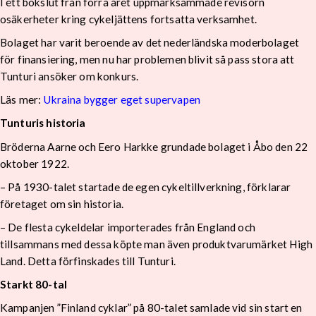
I ett bokslut från förra året uppmärksammade revisorn
osäkerheter kring cykeljättens fortsatta verksamhet.
Bolaget har varit beroende av det nederländska moderbolaget
för finansiering, men nu har problemen blivit så pass stora att
Tunturi ansöker om konkurs.
Läs mer:
Ukraina bygger eget supervapen
Tunturis historia
Bröderna Aarne och Eero Harkke grundade bolaget i Åbo den 22
oktober 1922.
– På 1930-talet startade de egen cykeltillverkning, förklarar
företaget om sin historia.
– De flesta cykeldelar importerades från England och
tillsammans med dessa köpte man även produktvarumärket High
Land. Detta förfinskades till Tunturi.
Starkt 80-tal
Kampanjen ”Finland cyklar” på 80-talet samlade vid sin start en