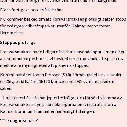
Det har varit motigt för svensk vindkraft under en längre tid.
Förra året gavs bara två tillstånd.
Nu kommer besked om att Försvarsmakten plötsligt sätter stopp
för två nya vindkraftsparker utanför Kalmar, rapporterar
Barometern.
Stoppas plötsligt
Försvarsmakten hade tidigare inte haft invändningar – men efter
att kommunen gett positivt besked om en av vindkraftsparkerna
meddelade myndigheten att planerna stoppas.
Kommunalrådet Johan Persson (S) är förbannad efter att under
en längre tid ha försökt få kontakt med Försvarsmakten om
saken.
– I mer än ett års tid har jag efterfrågat och försökt stämma av
Försvarsmaktens syn på ansökningarna om vindkraft i norra
Kalmar kommun, framhåller han enligt tidningen.
“Tre dagar senare”