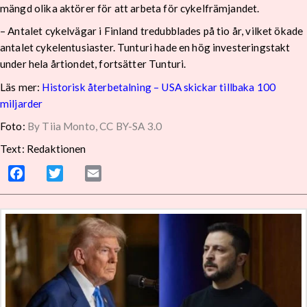
mängd olika aktörer för att arbeta för cykelfrämjandet.
– Antalet cykelvägar i Finland tredubblades på tio år, vilket ökade
antalet cykelentusiaster. Tunturi hade en hög investeringstakt
under hela årtiondet, fortsätter Tunturi.
Läs mer:
Historisk återbetalning – USA skickar tillbaka 100
miljarder
Foto:
By Tiia Monto, CC BY-SA 3.0
Text: Redaktionen
Facebook
Twitter
Email