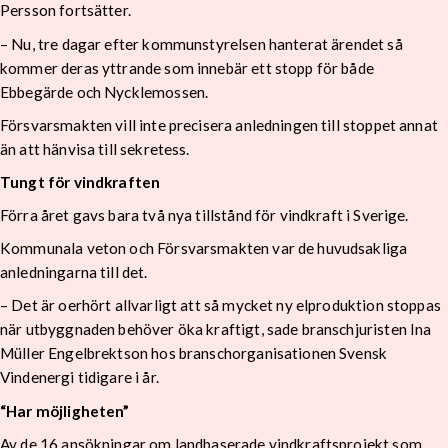
Persson fortsätter.
– Nu, tre dagar efter kommunstyrelsen hanterat ärendet så
kommer deras yttrande som innebär ett stopp för både
Ebbegärde och Nycklemossen.
Försvarsmakten vill inte precisera anledningen till stoppet annat
än att hänvisa till sekretess.
Tungt för vindkraften
Förra året gavs bara två nya tillstånd för vindkraft i Sverige.
Kommunala veton och Försvarsmakten var de huvudsakliga
anledningarna till det.
– Det är oerhört allvarligt att så mycket ny elproduktion stoppas
när utbyggnaden behöver öka kraftigt, sade branschjuristen Ina
Müller Engelbrektson hos branschorganisationen Svensk
Vindenergi tidigare i år.
“Har möjligheten”
Av de 16 ansökningar om landbaserade vindkraftsprojekt som