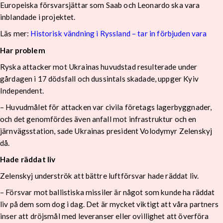
Europeiska försvarsjättar som Saab och Leonardo ska vara
inblandade i projektet.
Läs mer:
Historisk vändning i Ryssland – tar in förbjuden vara
Har problem
Ryska attacker mot Ukrainas huvudstad resulterade under
gårdagen i 17 dödsfall och dussintals skadade, uppger Kyiv
Independent.
– Huvudmålet för attacken var civila företags lagerbyggnader,
och det genomfördes även anfall mot infrastruktur och en
järnvägsstation, sade Ukrainas president Volodymyr Zelenskyj
då.
Hade räddat liv
Zelenskyj underströk att bättre luftförsvar hade räddat liv.
– Försvar mot ballistiska missiler är något som kunde ha räddat
liv på dem som dog i dag. Det är mycket viktigt att våra partners
inser att dröjsmål med leveranser eller ovillighet att överföra