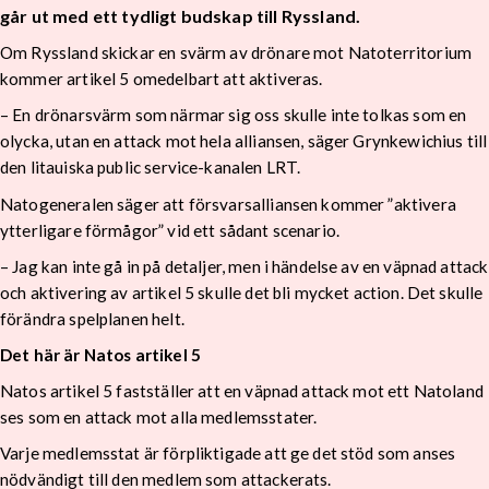
går ut med ett tydligt budskap till Ryssland.
Om Ryssland skickar en svärm av drönare mot Natoterritorium
kommer artikel 5 omedelbart att aktiveras.
– En drönarsvärm som närmar sig oss skulle inte tolkas som en
olycka, utan en attack mot hela alliansen, säger Grynkewichius till
den litauiska public service-kanalen LRT.
Natogeneralen säger att försvarsalliansen kommer ”aktivera
ytterligare förmågor” vid ett sådant scenario.
– Jag kan inte gå in på detaljer, men i händelse av en väpnad attack
och aktivering av artikel 5 skulle det bli mycket action. Det skulle
förändra spelplanen helt.
Det här är Natos artikel 5
Natos artikel 5 fastställer att en väpnad attack mot ett Natoland
ses som en attack mot alla medlemsstater.
Varje medlemsstat är förpliktigade att ge det stöd som anses
nödvändigt till den medlem som attackerats.