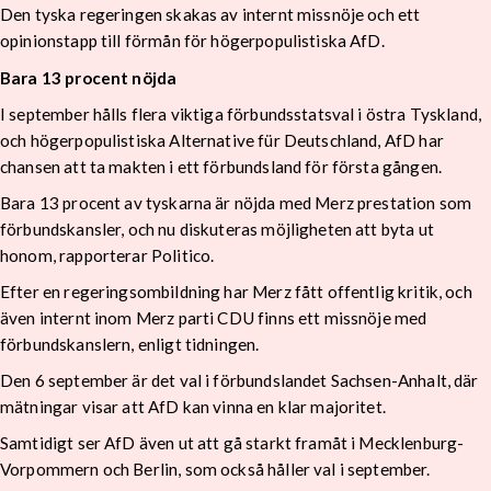
Den tyska regeringen skakas av internt missnöje och ett
opinionstapp till förmån för högerpopulistiska AfD.
Bara 13 procent nöjda
I september hålls flera viktiga förbundsstatsval i östra Tyskland,
och högerpopulistiska Alternative für Deutschland, AfD har
chansen att ta makten i ett förbundsland för första gången.
Bara 13 procent av tyskarna är nöjda med Merz prestation som
förbundskansler, och nu diskuteras möjligheten att byta ut
honom, rapporterar Politico.
Efter en regeringsombildning har Merz fått offentlig kritik, och
även internt inom Merz parti CDU finns ett missnöje med
förbundskanslern, enligt tidningen.
Den 6 september är det val i förbundslandet Sachsen-Anhalt, där
mätningar visar att AfD kan vinna en klar majoritet.
Samtidigt ser AfD även ut att gå starkt framåt i Mecklenburg-
Vorpommern och Berlin, som också håller val i september.