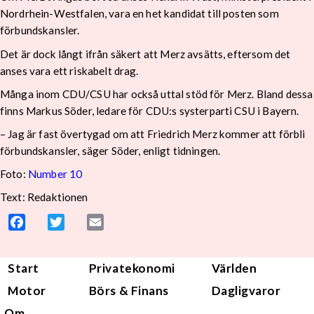
Nordrhein-Westfalen, vara en het kandidat till posten som
förbundskansler.
Det är dock långt ifrån säkert att Merz avsätts, eftersom det
anses vara ett riskabelt drag.
Många inom CDU/CSU har också uttal stöd för Merz. Bland dessa
finns Markus Söder, ledare för CDU:s systerparti CSU i Bayern.
– Jag är fast övertygad om att Friedrich Merz kommer att förbli
förbundskansler, säger Söder, enligt tidningen.
Foto:
Number 10
Text: Redaktionen
Facebook
Twitter
Email
Start
Privatekonomi
Världen
Motor
Börs & Finans
Dagligvaror
Om