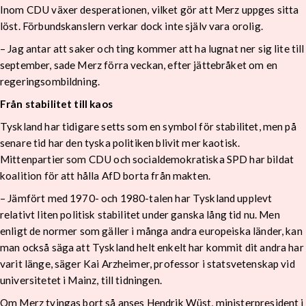
Inom CDU växer desperationen, vilket gör att Merz uppges sitta
löst. Förbundskanslern verkar dock inte själv vara orolig.
– Jag antar att saker och ting kommer att ha lugnat ner sig lite till
september, sade Merz förra veckan, efter jättebråket om en
regeringsombildning.
Från stabilitet till kaos
Tyskland har tidigare setts som en symbol för stabilitet, men på
senare tid har den tyska politiken blivit mer kaotisk.
Mittenpartier som CDU och socialdemokratiska SPD har bildat
koalition för att hålla AfD borta från makten.
– Jämfört med 1970- och 1980-talen har Tyskland upplevt
relativt liten politisk stabilitet under ganska lång tid nu. Men
enligt de normer som gäller i många andra europeiska länder, kan
man också säga att Tyskland helt enkelt har kommit dit andra har
varit länge, säger Kai Arzheimer, professor i statsvetenskap vid
universitetet i Mainz, till tidningen.
Om Merz tvingas bort så anses Hendrik Wüst, ministerpresident i