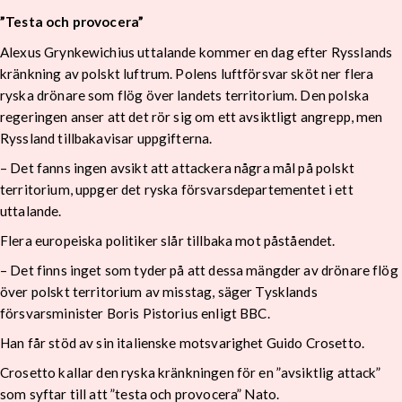
”Testa och provocera”
Alexus Grynkewichius uttalande kommer en dag efter Rysslands
kränkning av polskt luftrum. Polens luftförsvar sköt ner flera
ryska drönare som flög över landets territorium. Den polska
regeringen anser att det rör sig om ett avsiktligt angrepp, men
Ryssland tillbakavisar uppgifterna.
– Det fanns ingen avsikt att attackera några mål på polskt
territorium, uppger det ryska försvarsdepartementet i ett
uttalande.
Flera europeiska politiker slår tillbaka mot påståendet.
– Det finns inget som tyder på att dessa mängder av drönare flög
över polskt territorium av misstag, säger Tysklands
försvarsminister Boris Pistorius enligt BBC.
Han får stöd av sin italienske motsvarighet Guido Crosetto.
Crosetto kallar den ryska kränkningen för en ”avsiktlig attack”
som syftar till att ”testa och provocera” Nato.