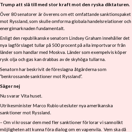
Trump att slå till med stor kraft mot den ryska diktaturen.
Över 80 senatorer är överens om ett omfattande sanktionspaket
mot Ryssland, som skulle omforma globala handelsrelationer och
energimarknaden fundamentalt.
Enligt den republikanske senatorn Lindsey Graham innehåller det
nya lagförslaget tullar på 500 procent på alla importvaror från
länder som handlar med Moskva. Länder som exempelvis köper
rysk olja och gas kan drabbas av de skyhöga tullarna.
Senatorn har beskrivit de föreslagna åtgärderna som
”benkrossande sanktioner mot Ryssland”.
Säger nej
Nu svarar Vita huset.
Utrikesminister Marco Rubio utesluter nya amerikanska
sanktioner mot Ryssland.
– Om vi krossar dem med fler sanktioner förlorar vi sannolikt
möjligheten att kunna föra dialog om en vapenvila. Vem ska då