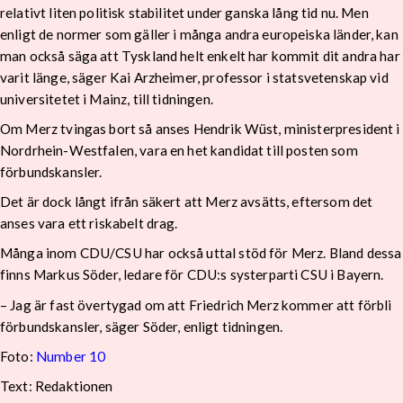
relativt liten politisk stabilitet under ganska lång tid nu. Men
enligt de normer som gäller i många andra europeiska länder, kan
man också säga att Tyskland helt enkelt har kommit dit andra har
varit länge, säger Kai Arzheimer, professor i statsvetenskap vid
universitetet i Mainz, till tidningen.
Om Merz tvingas bort så anses Hendrik Wüst, ministerpresident i
Nordrhein-Westfalen, vara en het kandidat till posten som
förbundskansler.
Det är dock långt ifrån säkert att Merz avsätts, eftersom det
anses vara ett riskabelt drag.
Många inom CDU/CSU har också uttal stöd för Merz. Bland dessa
finns Markus Söder, ledare för CDU:s systerparti CSU i Bayern.
– Jag är fast övertygad om att Friedrich Merz kommer att förbli
förbundskansler, säger Söder, enligt tidningen.
Foto:
Number 10
Text: Redaktionen