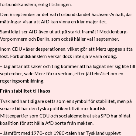
förbundskanslern, enligt tidningen.
Den 6 september är det val i förbundslandet Sachsen-Anhalt, där
mätningar visar att AfD kan vinna en klar majoritet.
Samtidigt ser AfD även ut att gå starkt framåt i Mecklenburg-
Vorpommern och Berlin, som också håller val i september.
Inom CDU växer desperationen, vilket gör att Merz uppges sitta
löst. Förbundskanslern verkar dock inte själv vara orolig.
– Jag antar att saker och ting kommer att ha lugnat ner sig lite till
september, sade Merz förra veckan, efter jättebråket om en
regeringsombildning.
Från stabilitet till kaos
Tyskland har tidigare setts som en symbol för stabilitet, men på
senare tid har den tyska politiken blivit mer kaotisk.
Mittenpartier som CDU och socialdemokratiska SPD har bildat
koalition för att hålla AfD borta från makten.
– Jämfört med 1970- och 1980-talen har Tyskland upplevt