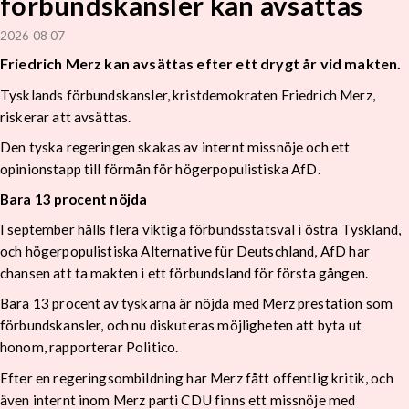
förbundskansler kan avsättas
2026 08 07
Friedrich Merz kan avsättas efter ett drygt år vid makten.
Tysklands förbundskansler, kristdemokraten Friedrich Merz,
riskerar att avsättas.
Den tyska regeringen skakas av internt missnöje och ett
opinionstapp till förmån för högerpopulistiska AfD.
Bara 13 procent nöjda
I september hålls flera viktiga förbundsstatsval i östra Tyskland,
och högerpopulistiska Alternative für Deutschland, AfD har
chansen att ta makten i ett förbundsland för första gången.
Bara 13 procent av tyskarna är nöjda med Merz prestation som
förbundskansler, och nu diskuteras möjligheten att byta ut
honom, rapporterar Politico.
Efter en regeringsombildning har Merz fått offentlig kritik, och
även internt inom Merz parti CDU finns ett missnöje med