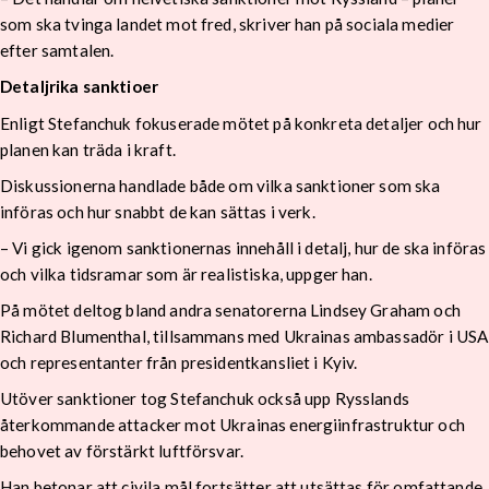
som ska tvinga landet mot fred, skriver han på sociala medier
efter samtalen.
Detaljrika sanktioer
Enligt Stefanchuk fokuserade mötet på konkreta detaljer och hur
planen kan träda i kraft.
Diskussionerna handlade både om vilka sanktioner som ska
införas och hur snabbt de kan sättas i verk.
– Vi gick igenom sanktionernas innehåll i detalj, hur de ska införas
och vilka tidsramar som är realistiska, uppger han.
På mötet deltog bland andra senatorerna Lindsey Graham och
Richard Blumenthal, tillsammans med Ukrainas ambassadör i USA
och representanter från presidentkansliet i Kyiv.
Utöver sanktioner tog Stefanchuk också upp Rysslands
återkommande attacker mot Ukrainas energiinfrastruktur och
behovet av förstärkt luftförsvar.
Han betonar att civila mål fortsätter att utsättas för omfattande