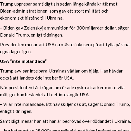
Trump upprepar samtidigt sin sedan länge kända kritik mot
Biden-administrationen, som gav ett stort militärt och
ekonomiskt bistånd till Ukraina.
– Biden gav Zelenskyj ammunition för 300 miljarder dollar, säger
Donald Trump, enligt tidningen.
Presidenten menar att USA nu måste fokusera på att fylla på sina
egna lager igen.
USA ”inte inblandade”
Trump avvisar inte bara Ukrainas vädjan om hjälp. Han hävdar
också att landets öde inte berör USA.
När presidenten får frågan om ökade ryska attacker mot civila
mål, ger han beskedet att det inte angår USA.
– Vi är inte inblandade. Ett hav skiljer oss åt, säger Donald Trump,
enligt tidningen.
Samtidigt menar han att han är bedrövad över dödandet i Ukraina.
– Jag hatar att se 25 000 unga människor dödas i månaden, säger