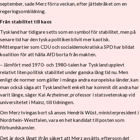
september, sade Merz förra veckan, efter jättebråket om en
regeringsombildning.
Från stabilitet till kaos
Tyskland har tidigare setts som en symbol för stabilitet, men på
senare tid har den tyska politiken blivit mer kaotisk.
Mittenpartier som CDU och socialdemokratiska SPD har bildat
koalition för att hålla AfD borta från makten.
– Jämfört med 1970- och 1980-talen har Tyskland upplevt
relativt liten politisk stabilitet under ganska lång tid nu. Men
enligt de normer som gäller i många andra europeiska länder, kan
man också säga att Tyskland helt enkelt har kommit dit andra har
varit länge, säger Kai Arzheimer, professor i statsvetenskap vid
universitetet i Mainz, till tidningen.
Om Merz tvingas bort så anses Hendrik Wüst, ministerpresident i
Nordrhein-Westfalen, vara en het kandidat till posten som
förbundskansler.
Det är dock långt ifrån säkert att Merz avsätts, eftersom det