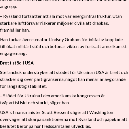
angrepp.
– Ryssland fortsätter att slå mot vår energiinfrastruktur. Utan
starkare luftförsvar riskerar miljoner civila att drabbas,
framhåller han.
Han tackar även senator Lindsey Graham för initiativ kopplade
till ökat militärt stöd och betonar vikten av fortsatt amerikanskt
engagemang.
Brett stöd i USA
Stefanchuk understryker att stödet för Ukraina i USA är brett och
sträcker sig över partigränserna, något han menar är avgörande
för långsiktig stabilitet.
– Stödet för Ukraina i den amerikanska kongressen är
tvåpartistiskt och starkt, säger han.
USA:s finansminister Scott Bessent säger att Washington
överväger att skärpa sanktionerna mot Ryssland och påpekar att
beslutet beror på hur fredssamtalen utvecklas.