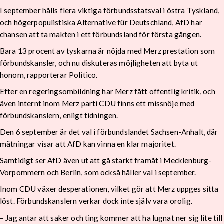
I september hålls flera viktiga förbundsstatsval i östra Tyskland,
och högerpopulistiska Alternative für Deutschland, AfD har
chansen att ta makten i ett förbundsland för första gången.
Bara 13 procent av tyskarna är nöjda med Merz prestation som
förbundskansler, och nu diskuteras möjligheten att byta ut
honom, rapporterar Politico.
Efter en regeringsombildning har Merz fått offentlig kritik, och
även internt inom Merz parti CDU finns ett missnöje med
förbundskanslern, enligt tidningen.
Den 6 september är det val i förbundslandet Sachsen-Anhalt, där
mätningar visar att AfD kan vinna en klar majoritet.
Samtidigt ser AfD även ut att gå starkt framåt i Mecklenburg-
Vorpommern och Berlin, som också håller val i september.
Inom CDU växer desperationen, vilket gör att Merz uppges sitta
löst. Förbundskanslern verkar dock inte själv vara orolig.
– Jag antar att saker och ting kommer att ha lugnat ner sig lite till