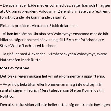
– De spelar spel, både med er och med oss, säger han och tillägger
att Ukrainas president Volodymyr Zelenskyj måste vara ”extremt
försiktig under de kommande dagarna”.
Finlands president Alexander Stubb delar oron.
– Vi kan inte lämna Ukraina och Volodymyr ensamma med de här
killarna, säger han med hänvisning till USA:s chefsförhandlare
Steve Witkoff och Jared Kushner.
– Jag håller med Alexander – vi måste skydda Volodymyr, svarar
Natochefen Mark Rutte.
Möts av tystnad
Det tyska regeringskansliet vill inte kommentera uppgifterna.
– Av princip bekräftar eller kommenterar jag inte utdrag från
samtal, säger Friedrich Merz talesperson Stefan Kornelius till
Politico.
Den ukrainska sidan vill inte heller uttala sig om transkriberingen.