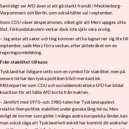
Samtidigt ser AfD även ut att gå starkt framåt i Mecklenburg-
Vorpommern och Berlin, som också håller val i september.
Inom CDU växer desperationen, vilket gör att Merz uppges sitta
löst. Förbundskanslern verkar dock inte själv vara orolig.
– Jag antar att saker och ting kommer att ha lugnat ner sig lite till
september, sade Merz förra veckan, efter jättebråket om en
regeringsombildning.
Från stabilitet till kaos
Tyskland har tidigare setts som en symbol för stabilitet, men på
senare tid har den tyska politiken blivit mer kaotisk.
Mittenpartier som CDU och socialdemokratiska SPD har bildat
koalition för att hålla AfD borta från makten.
– Jämfört med 1970- och 1980-talen har Tyskland upplevt
relativt liten politisk stabilitet under ganska lång tid nu. Men
enligt de normer som gäller i många andra europeiska länder, kan
man också säga att Tyskland helt enkelt har kommit dit andra har