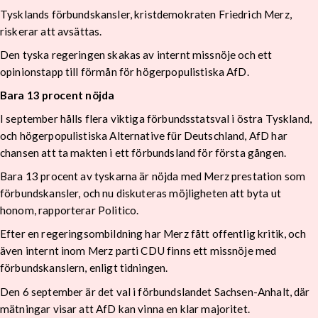
Tysklands förbundskansler, kristdemokraten Friedrich Merz,
riskerar att avsättas.
Den tyska regeringen skakas av internt missnöje och ett
opinionstapp till förmån för högerpopulistiska AfD.
Bara 13 procent nöjda
I september hålls flera viktiga förbundsstatsval i östra Tyskland,
och högerpopulistiska Alternative für Deutschland, AfD har
chansen att ta makten i ett förbundsland för första gången.
Bara 13 procent av tyskarna är nöjda med Merz prestation som
förbundskansler, och nu diskuteras möjligheten att byta ut
honom, rapporterar Politico.
Efter en regeringsombildning har Merz fått offentlig kritik, och
även internt inom Merz parti CDU finns ett missnöje med
förbundskanslern, enligt tidningen.
Den 6 september är det val i förbundslandet Sachsen-Anhalt, där
mätningar visar att AfD kan vinna en klar majoritet.