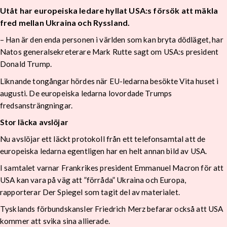
Utåt har europeiska ledare hyllat USA:s försök att mäkla
fred mellan Ukraina och Ryssland.
– Han är den enda personen i världen som kan bryta dödläget, har
Natos generalsekreterare Mark Rutte sagt om USA:s president
Donald Trump.
Liknande tongångar hördes när EU-ledarna besökte Vita huset i
augusti. De europeiska ledarna lovordade Trumps
fredsansträngningar.
Stor läcka avslöjar
Nu avslöjar ett läckt protokoll från ett telefonsamtal att de
europeiska ledarna egentligen har en helt annan bild av USA.
I samtalet varnar Frankrikes president Emmanuel Macron för att
USA kan vara på väg att ”förråda” Ukraina och Europa,
rapporterar Der Spiegel som tagit del av materialet.
Tysklands förbundskansler Friedrich Merz befarar också att USA
kommer att svika sina allierade.