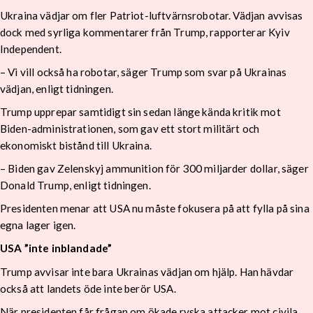
Ukraina vädjar om fler Patriot-luftvärnsrobotar. Vädjan avvisas
dock med syrliga kommentarer från Trump, rapporterar Kyiv
Independent.
– Vi vill också ha robotar, säger Trump som svar på Ukrainas
vädjan, enligt tidningen.
Trump upprepar samtidigt sin sedan länge kända kritik mot
Biden-administrationen, som gav ett stort militärt och
ekonomiskt bistånd till Ukraina.
– Biden gav Zelenskyj ammunition för 300 miljarder dollar, säger
Donald Trump, enligt tidningen.
Presidenten menar att USA nu måste fokusera på att fylla på sina
egna lager igen.
USA ”inte inblandade”
Trump avvisar inte bara Ukrainas vädjan om hjälp. Han hävdar
också att landets öde inte berör USA.
När presidenten får frågan om ökade ryska attacker mot civila