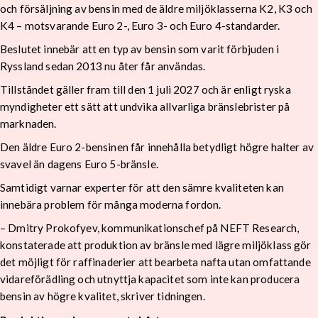
och försäljning av bensin med de äldre miljöklasserna K2, K3 och
K4 – motsvarande Euro 2-, Euro 3- och Euro 4-standarder.
Beslutet innebär att en typ av bensin som varit förbjuden i
Ryssland sedan 2013 nu åter får användas.
Tillståndet gäller fram till den 1 juli 2027 och är enligt ryska
myndigheter ett sätt att undvika allvarliga bränslebrister på
marknaden.
Den äldre Euro 2-bensinen får innehålla betydligt högre halter av
svavel än dagens Euro 5-bränsle.
Samtidigt varnar experter för att den sämre kvaliteten kan
innebära problem för många moderna fordon.
– Dmitry Prokofyev, kommunikationschef på NEFT Research,
konstaterade att produktion av bränsle med lägre miljöklass gör
det möjligt för raffinaderier att bearbeta nafta utan omfattande
vidareförädling och utnyttja kapacitet som inte kan producera
bensin av högre kvalitet, skriver tidningen.