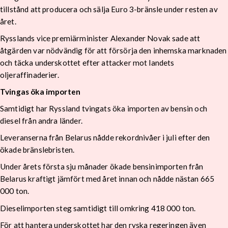
tillstånd att producera och sälja Euro 3-bränsle under resten av
året.
Rysslands vice premiärminister Alexander Novak sade att
åtgärden var nödvändig för att försörja den inhemska marknaden
och täcka underskottet efter attacker mot landets
oljeraffinaderier.
Tvingas öka importen
Samtidigt har Ryssland tvingats öka importen av bensin och
diesel från andra länder.
Leveranserna från Belarus nådde rekordnivåer i juli efter den
ökade bränslebristen.
Under årets första sju månader ökade bensinimporten från
Belarus kraftigt jämfört med året innan och nådde nästan 665
000 ton.
Dieselimporten steg samtidigt till omkring 418 000 ton.
För att hantera underskottet har den ryska regeringen även