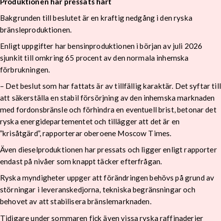
Produktionen har pressats hårt
Bakgrunden till beslutet är en kraftig nedgång i den ryska
bränsleproduktionen.
Enligt uppgifter har bensinproduktionen i början av juli 2026
sjunkit till omkring 65 procent av den normala inhemska
förbrukningen.
– Det beslut som har fattats är av tillfällig karaktär. Det syftar till
att säkerställa en stabil försörjning av den inhemska marknaden
med fordonsbränsle och förhindra en eventuell brist, betonar det
ryska energidepartementet och tillägger att det är en
”krisåtgärd”, rapporterar oberoene Moscow Times.
Även dieselproduktionen har pressats och ligger enligt rapporter
endast på nivåer som knappt täcker efterfrågan.
Ryska myndigheter uppger att förändringen behövs på grund av
störningar i leveranskedjorna, tekniska begränsningar och
behovet av att stabilisera bränslemarknaden.
Tidigare under sommaren fick även vissa ryska raffinaderier