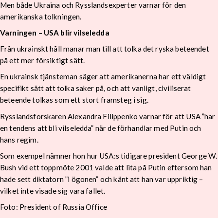
Men både Ukraina och Rysslandsexperter varnar för den
amerikanska tolkningen.
Varningen – USA blir vilseledda
Från ukrainskt håll manar man till att tolka det ryska beteendet
på ett mer försiktigt sätt.
En ukrainsk tjänsteman säger att amerikanerna har ett väldigt
specifikt sätt att tolka saker på, och att vanligt, civiliserat
beteende tolkas som ett stort framsteg i sig.
Rysslandsforskaren Alexandra Filippenko varnar för att USA ”har
en tendens att bli vilseledda” när de förhandlar med Putin och
hans regim.
Som exempel nämner hon hur USA:s tidigare president George W.
Bush vid ett toppmöte 2001 valde att lita på Putin eftersom han
hade sett diktatorn ”i ögonen” och känt att han var uppriktig –
vilket inte visade sig vara fallet.
Foto: President of Russia Office