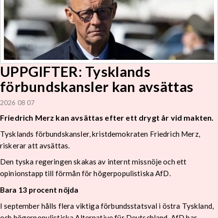
UPPGIFTER: Tysklands
förbundskansler kan avsättas
2026 08 07
Friedrich Merz kan avsättas efter ett drygt år vid makten.
Tysklands förbundskansler, kristdemokraten Friedrich Merz,
riskerar att avsättas.
Den tyska regeringen skakas av internt missnöje och ett
opinionstapp till förmån för högerpopulistiska AfD.
Bara 13 procent nöjda
I september hålls flera viktiga förbundsstatsval i östra Tyskland,
och högerpopulistiska Alternative für Deutschland, AfD har