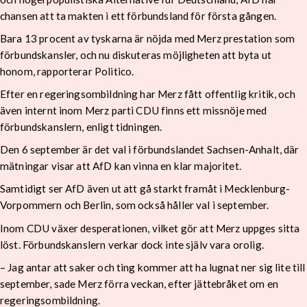
chansen att ta makten i ett förbundsland för första gången.
Bara 13 procent av tyskarna är nöjda med Merz prestation som
förbundskansler, och nu diskuteras möjligheten att byta ut
honom, rapporterar Politico.
Efter en regeringsombildning har Merz fått offentlig kritik, och
även internt inom Merz parti CDU finns ett missnöje med
förbundskanslern, enligt tidningen.
Den 6 september är det val i förbundslandet Sachsen-Anhalt, där
mätningar visar att AfD kan vinna en klar majoritet.
Samtidigt ser AfD även ut att gå starkt framåt i Mecklenburg-
Vorpommern och Berlin, som också håller val i september.
Inom CDU växer desperationen, vilket gör att Merz uppges sitta
löst. Förbundskanslern verkar dock inte själv vara orolig.
– Jag antar att saker och ting kommer att ha lugnat ner sig lite till
september, sade Merz förra veckan, efter jättebråket om en
regeringsombildning.