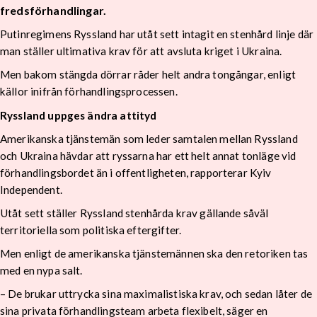
fredsförhandlingar.
Putinregimens Ryssland har utåt sett intagit en stenhård linje där
man ställer ultimativa krav för att avsluta kriget i Ukraina.
Men bakom stängda dörrar råder helt andra tongångar, enligt
källor inifrån förhandlingsprocessen.
Ryssland uppges ändra attityd
Amerikanska tjänstemän som leder samtalen mellan Ryssland
och Ukraina hävdar att ryssarna har ett helt annat tonläge vid
förhandlingsbordet än i offentligheten, rapporterar Kyiv
Independent.
Utåt sett ställer Ryssland stenhårda krav gällande såväl
territoriella som politiska eftergifter.
Men enligt de amerikanska tjänstemännen ska den retoriken tas
med en nypa salt.
– De brukar uttrycka sina maximalistiska krav, och sedan låter de
sina privata förhandlingsteam arbeta flexibelt, säger en