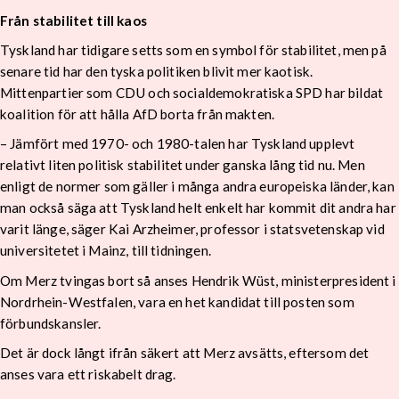
Från stabilitet till kaos
Tyskland har tidigare setts som en symbol för stabilitet, men på
senare tid har den tyska politiken blivit mer kaotisk.
Mittenpartier som CDU och socialdemokratiska SPD har bildat
koalition för att hålla AfD borta från makten.
– Jämfört med 1970- och 1980-talen har Tyskland upplevt
relativt liten politisk stabilitet under ganska lång tid nu. Men
enligt de normer som gäller i många andra europeiska länder, kan
man också säga att Tyskland helt enkelt har kommit dit andra har
varit länge, säger Kai Arzheimer, professor i statsvetenskap vid
universitetet i Mainz, till tidningen.
Om Merz tvingas bort så anses Hendrik Wüst, ministerpresident i
Nordrhein-Westfalen, vara en het kandidat till posten som
förbundskansler.
Det är dock långt ifrån säkert att Merz avsätts, eftersom det
anses vara ett riskabelt drag.