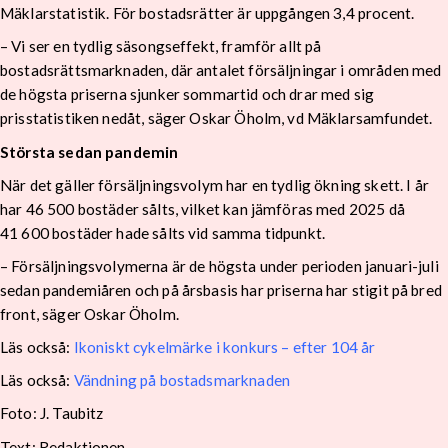
Mäklarstatistik. För bostadsrätter är uppgången 3,4 procent.
– Vi ser en tydlig säsongseffekt, framför allt på
bostadsrättsmarknaden, där antalet försäljningar i områden med
de högsta priserna sjunker sommartid och drar med sig
prisstatistiken nedåt, säger Oskar Öholm, vd Mäklarsamfundet.
Största sedan pandemin
När det gäller försäljningsvolym har en tydlig ökning skett. I år
har 46 500 bostäder sålts, vilket kan jämföras med 2025 då
41 600 bostäder hade sålts vid samma tidpunkt.
– Försäljningsvolymerna är de högsta under perioden januari-juli
sedan pandemiåren och på årsbasis har priserna har stigit på bred
front, säger Oskar Öholm.
Läs också:
Ikoniskt cykelmärke i konkurs – efter 104 år
Läs också:
Vändning på bostadsmarknaden
Foto: J. Taubitz
Text: Redaktionen