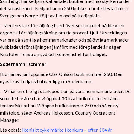
Samtidigt har kedjan ökat antalet butiker med nio stycken under
det senaste året. Kedjan har nu 250 butiker, där de flesta finns i
Sverige och Norge, följt av Finland på tredjeplats.
– Med en stark försäljning brett över sortimentet nådde vi en
organisk försäljningsökning om tio procent i juli. Utvecklingen
var bra på samtliga hemmamarknader och på övriga marknader
dubblade vi försäljningen jämfört med föregående år, säger
Kristofer Tonström, vd och koncernchef för bolaget.
Söderhamn i sommar
I början av juni öppnade Clas Ohlson butik nummer 250. Den
nyaste av kedjans butiker ligger i Söderhamn.
– Vi har en otroligt stark position på våra hemmamarknader. De
senaste tre åren har vi öppnat 30 nya butiker och det känns
fantastiskt att nu få öppna butik nummer 250 och nå en ny
milstolpe, säger Andreas Helgesson, Country Operations
Manager.
Läs också:
Ikoniskt cykelmärke i konkurs – efter 104 år