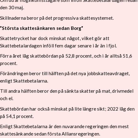
Om du är höginkomsttagare som inföll Skattebetalardagen redan
den 30 maj.
Skillnaderna beror på det progressiva skattesystemet.
”Största skattesänkaren sedan Borg”
Skattetrycket har dock minskat något, vilket gör att
Skattebetalardagen inföll fem dagar senare i år än i fjol.
Förra året låg skattebördan på 52,8 procent, och i år alltså 51,6
procent.
Förändringen beror till hälften på det nya jobbskatteavdraget,
enligt Skattebetalarna.
Till andra hälften beror den på sänkta skatter på mat, drivmedel
och el.
Skattebördan har också minskat på lite längre sikt; 2022 låg den
på 54,1 procent.
Enligt Skattebetalarna är den nuvarande regeringen den mest
skattesänkande sedan första Alliansregeringen.