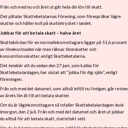
Från och med nu och året ut går hela din lön till skatt.
Det påtalar Skattebetalarnas Förening, som förespråkar lägre
skatter och håller koll på skattetrycket i landet.
Jobbar för att betala skatt – halva året
Skattebördan för en normalinkomsttagare ligger på 51,6 procent
av lönekostnaden när man räknar löneskatter och
konsumtionsskatter, enligt Skattebetalarna.
Det innebär att du sedan den 27 juni, som kallas för
Skattebetalardagen, har slutat att ”jobba för dig själv”, enligt
föreningen.
Från och med det datumet, som alltså inföll nu i helgen, går resten
av årets lön åt till att betala skatter.
Om du är låginkomsttagare så infaller Skattebetalardagen dock
imorgon, den 2 juli. Från och med det datumet och året ut jobbar
du alltså för att betala skatt, statistiskt sett.