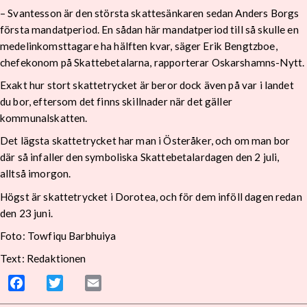
– Svantesson är den största skattesänkaren sedan Anders Borgs
första mandatperiod. En sådan här mandatperiod till så skulle en
medelinkomsttagare ha hälften kvar, säger Erik Bengtzboe,
chefekonom på Skattebetalarna, rapporterar Oskarshamns-Nytt.
Exakt hur stort skattetrycket är beror dock även på var i landet
du bor, eftersom det finns skillnader när det gäller
kommunalskatten.
Det lägsta skattetrycket har man i Österåker, och om man bor
där så infaller den symboliska Skattebetalardagen den 2 juli,
alltså imorgon.
Högst är skattetrycket i Dorotea, och för dem inföll dagen redan
den 23 juni.
Foto: Towfiqu Barbhuiya
Text: Redaktionen
Facebook
Twitter
Email