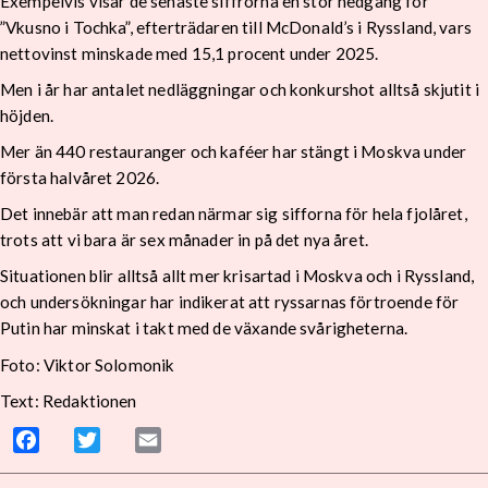
Exempelvis visar de senaste siffrorna en stor nedgång för
”Vkusno i Tochka”, efterträdaren till McDonald’s i Ryssland, vars
nettovinst minskade med 15,1 procent under 2025.
Men i år har antalet nedläggningar och konkurshot alltså skjutit i
höjden.
Mer än 440 restauranger och kaféer har stängt i Moskva under
första halvåret 2026.
Det innebär att man redan närmar sig sifforna för hela fjolåret,
trots att vi bara är sex månader in på det nya året.
Situationen blir alltså allt mer krisartad i Moskva och i Ryssland,
och undersökningar har indikerat att ryssarnas förtroende för
Putin har minskat i takt med de växande svårigheterna.
Foto: Viktor Solomonik
Text: Redaktionen
Facebook
Twitter
Email