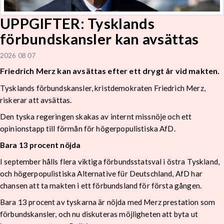
UPPGIFTER: Tysklands
förbundskansler kan avsättas
2026 08 07
Friedrich Merz kan avsättas efter ett drygt år vid makten.
Tysklands förbundskansler, kristdemokraten Friedrich Merz,
riskerar att avsättas.
Den tyska regeringen skakas av internt missnöje och ett
opinionstapp till förmån för högerpopulistiska AfD.
Bara 13 procent nöjda
I september hålls flera viktiga förbundsstatsval i östra Tyskland,
och högerpopulistiska Alternative für Deutschland, AfD har
chansen att ta makten i ett förbundsland för första gången.
Bara 13 procent av tyskarna är nöjda med Merz prestation som
förbundskansler, och nu diskuteras möjligheten att byta ut