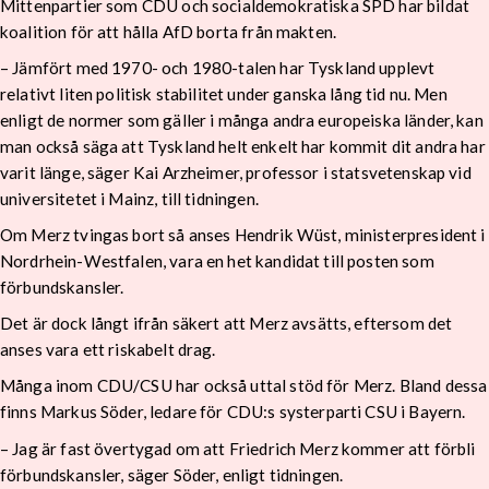
Mittenpartier som CDU och socialdemokratiska SPD har bildat
koalition för att hålla AfD borta från makten.
– Jämfört med 1970- och 1980-talen har Tyskland upplevt
relativt liten politisk stabilitet under ganska lång tid nu. Men
enligt de normer som gäller i många andra europeiska länder, kan
man också säga att Tyskland helt enkelt har kommit dit andra har
varit länge, säger Kai Arzheimer, professor i statsvetenskap vid
universitetet i Mainz, till tidningen.
Om Merz tvingas bort så anses Hendrik Wüst, ministerpresident i
Nordrhein-Westfalen, vara en het kandidat till posten som
förbundskansler.
Det är dock långt ifrån säkert att Merz avsätts, eftersom det
anses vara ett riskabelt drag.
Många inom CDU/CSU har också uttal stöd för Merz. Bland dessa
finns Markus Söder, ledare för CDU:s systerparti CSU i Bayern.
– Jag är fast övertygad om att Friedrich Merz kommer att förbli
förbundskansler, säger Söder, enligt tidningen.