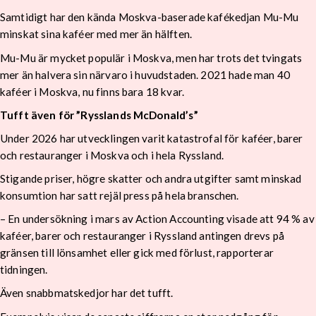
Samtidigt har den kända Moskva-baserade kafékedjan Mu-Mu
minskat sina kaféer med mer än hälften.
Mu-Mu är mycket populär i Moskva, men har trots det tvingats
mer än halvera sin närvaro i huvudstaden. 2021 hade man 40
kaféer i Moskva, nu finns bara 18 kvar.
Tufft även för ”Rysslands McDonald’s”
Under 2026 har utvecklingen varit katastrofal för kaféer, barer
och restauranger i Moskva och i hela Ryssland.
Stigande priser, högre skatter och andra utgifter samt minskad
konsumtion har satt rejäl press på hela branschen.
– En undersökning i mars av Action Accounting visade att 94 % av
kaféer, barer och restauranger i Ryssland antingen drevs på
gränsen till lönsamhet eller gick med förlust, rapporterar
tidningen.
Även snabbmatskedjor har det tufft.