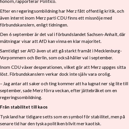
honom, rapporterar Politico.
Efter en regeringsombildning har Merz fått offentlig kritik, och
även internt inom Merz parti CDU finns ett missnöje med
förbundskanslern, enligt tidningen.
Den 6 september är det val i förbundslandet Sachsen-Anhalt, där
mätningar visar att AfD kan vinna en klar majoritet.
Samtidigt ser AfD även ut att gå starkt framåt i Mecklenburg-
Vorpommern och Berlin, som också håller val i september.
Inom CDU växer desperationen, vilket gör att Merz uppges sitta
löst. Förbundskanslern verkar dock inte själv vara orolig.
– Jag antar att saker och ting kommer att ha lugnat ner sig lite till
september, sade Merz förra veckan, efter jättebråket om en
regeringsombildning.
Från stabilitet till kaos
Tyskland har tidigare setts som en symbol för stabilitet, men på
senare tid har den tyska politiken blivit mer kaotisk.