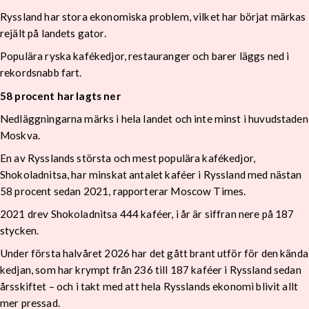
Ryssland har stora ekonomiska problem, vilket har börjat märkas
rejält på landets gator.
Populära ryska kafékedjor, restauranger och barer läggs ned i
rekordsnabb fart.
58 procent har lagts ner
Nedläggningarna märks i hela landet och inte minst i huvudstaden
Moskva.
En av Rysslands största och mest populära kafékedjor,
Shokoladnitsa, har minskat antalet kaféer i Ryssland med nästan
58 procent sedan 2021, rapporterar Moscow Times.
2021 drev Shokoladnitsa 444 kaféer, i år är siffran nere på 187
stycken.
Under första halvåret 2026 har det gått brant utför för den kända
kedjan, som har krympt från 236 till 187 kaféer i Ryssland sedan
årsskiftet – och i takt med att hela Rysslands ekonomi blivit allt
mer pressad.