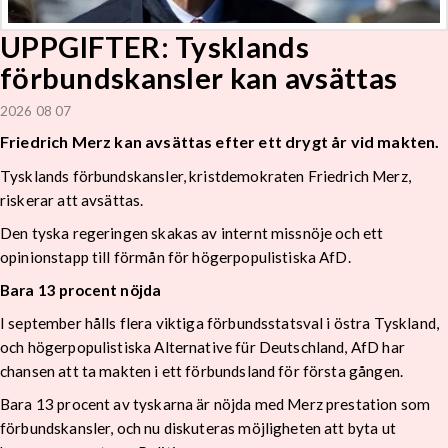
UPPGIFTER: Tysklands
förbundskansler kan avsättas
2026 08 07
Friedrich Merz kan avsättas efter ett drygt år vid makten.
Tysklands förbundskansler, kristdemokraten Friedrich Merz,
riskerar att avsättas.
Den tyska regeringen skakas av internt missnöje och ett
opinionstapp till förmån för högerpopulistiska AfD.
Bara 13 procent nöjda
I september hålls flera viktiga förbundsstatsval i östra Tyskland,
och högerpopulistiska Alternative für Deutschland, AfD har
chansen att ta makten i ett förbundsland för första gången.
Bara 13 procent av tyskarna är nöjda med Merz prestation som
förbundskansler, och nu diskuteras möjligheten att byta ut