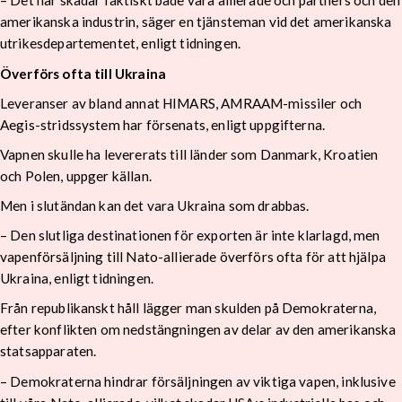
– Det här skadar faktiskt både våra allierade och partners och den
amerikanska industrin, säger en tjänsteman vid det amerikanska
utrikesdepartementet, enligt tidningen.
Överförs ofta till Ukraina
Leveranser av bland annat HIMARS, AMRAAM-missiler och
Aegis-stridssystem har försenats, enligt uppgifterna.
Vapnen skulle ha levererats till länder som Danmark, Kroatien
och Polen, uppger källan.
Men i slutändan kan det vara Ukraina som drabbas.
– Den slutliga destinationen för exporten är inte klarlagd, men
vapenförsäljning till Nato-allierade överförs ofta för att hjälpa
Ukraina, enligt tidningen.
Från republikanskt håll lägger man skulden på Demokraterna,
efter konflikten om nedstängningen av delar av den amerikanska
statsapparaten.
– Demokraterna hindrar försäljningen av viktiga vapen, inklusive