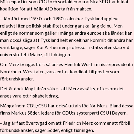
Mittenpartier som CDU och socialdemokratiska SPD har bildat
koalition för att hålla AfD borta från makten.
– Jämfört med 1970- och 1980-talen har Tyskland upplevt
relativt liten politisk stabilitet under ganska lång tid nu. Men
enligt de normer som gäller i många andra europeiska länder, kan
man också säga att Tyskland helt enkelt har kommit dit andra har
varit länge, säger Kai Arzheimer, professor i statsvetenskap vid
universitetet i Mainz, till tidningen.
Om Merz tvingas bort så anses Hendrik Wüst, ministerpresident i
Nordrhein-Westfalen, vara en het kandidat till posten som
förbundskansler.
Det är dock långt ifrån säkert att Merz avsätts, eftersom det
anses vara ett riskabelt drag.
Många inom CDU/CSU har också uttal stöd för Merz. Bland dessa
finns Markus Söder, ledare för CDU:s systerparti CSU i Bayern.
– Jag är fast övertygad om att Friedrich Merz kommer att förbli
förbundskansler, säger Söder, enligt tidningen.