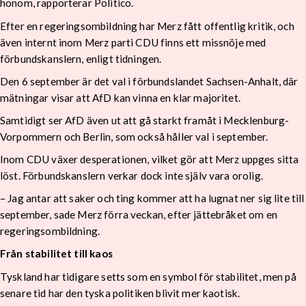
honom, rapporterar Politico.
Efter en regeringsombildning har Merz fått offentlig kritik, och
även internt inom Merz parti CDU finns ett missnöje med
förbundskanslern, enligt tidningen.
Den 6 september är det val i förbundslandet Sachsen-Anhalt, där
mätningar visar att AfD kan vinna en klar majoritet.
Samtidigt ser AfD även ut att gå starkt framåt i Mecklenburg-
Vorpommern och Berlin, som också håller val i september.
Inom CDU växer desperationen, vilket gör att Merz uppges sitta
löst. Förbundskanslern verkar dock inte själv vara orolig.
– Jag antar att saker och ting kommer att ha lugnat ner sig lite till
september, sade Merz förra veckan, efter jättebråket om en
regeringsombildning.
Från stabilitet till kaos
Tyskland har tidigare setts som en symbol för stabilitet, men på
senare tid har den tyska politiken blivit mer kaotisk.