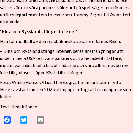
till våra Nato-allierade, vilket skadar USA:s industriella bas och
sätter vår och våra partners säkerhet på spel, säger amerikanska
utrikesdepartementets talesperson Tommy Pigott till Axios i ett
uttalande.
”Kina och Ryssland stänger inte ner”
Han får medhåll av den republikanska senatorn James Risch.
– Kina och Ryssland stängs inte ner, deras ansträngningar att
underminera USA och våra partners och allierade blir lättare,
medan vår industriella bas blir lidande och våra allierades behov
inte tillgodoses, säger Risch till tidningen.
Foto: White House Official Photographer Information: Vita
Huset avstår från feb 2025 att uppge fotograf för många av sina
bilder
Text: Redaktionen
Facebook
Twitter
Email