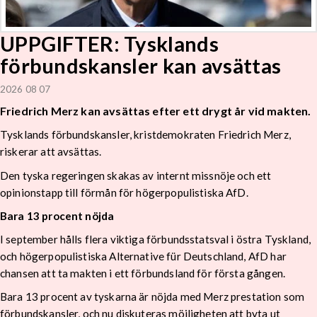
UPPGIFTER: Tysklands
förbundskansler kan avsättas
2026 08 07
Friedrich Merz kan avsättas efter ett drygt år vid makten.
Tysklands förbundskansler, kristdemokraten Friedrich Merz,
riskerar att avsättas.
Den tyska regeringen skakas av internt missnöje och ett
opinionstapp till förmån för högerpopulistiska AfD.
Bara 13 procent nöjda
I september hålls flera viktiga förbundsstatsval i östra Tyskland,
och högerpopulistiska Alternative für Deutschland, AfD har
chansen att ta makten i ett förbundsland för första gången.
Bara 13 procent av tyskarna är nöjda med Merz prestation som
förbundskansler, och nu diskuteras möjligheten att byta ut