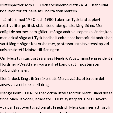
Mittenpartier som CDU och socialdemokratiska SPD har bildat
koalition för att hålla AfD borta från makten.
– Jämfört med 1970- och 1980-talen har Tyskland upplevt
relativt liten politisk stabilitet under ganska lång tid nu. Men
enligt de normer som gäller i många andra europeiska länder, kan
man också säga att Tyskland helt enkelt har kommit dit andra har
varit länge, säger Kai Arzheimer, professor i statsvetenskap vid
universitetet i Mainz, till tidningen.
Om Merz tvingas bort så anses Hendrik Wüst, ministerpresident i
Nordrhein-Westfalen, vara en het kandidat till posten som
förbundskansler.
Det är dock långt ifrån säkert att Merz avsätts, eftersom det
anses vara ett riskabelt drag.
Många inom CDU/CSU har också uttal stöd för Merz. Bland dessa
finns Markus Söder, ledare för CDU:s systerparti CSU i Bayern.
– Jag är fast övertygad om att Friedrich Merz kommer att förbli