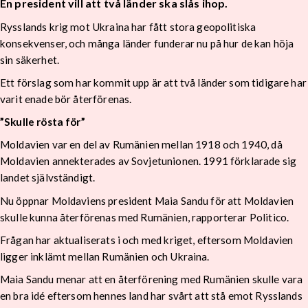
En president vill att två länder ska slås ihop.
Rysslands krig mot Ukraina har fått stora geopolitiska
konsekvenser, och många länder funderar nu på hur de kan höja
sin säkerhet.
Ett förslag som har kommit upp är att två länder som tidigare har
varit enade bör återförenas.
”Skulle rösta för”
Moldavien var en del av Rumänien mellan 1918 och 1940, då
Moldavien annekterades av Sovjetunionen. 1991 förklarade sig
landet självständigt.
Nu öppnar Moldaviens president Maia Sandu för att Moldavien
skulle kunna återförenas med Rumänien, rapporterar Politico.
Frågan har aktualiserats i och med kriget, eftersom Moldavien
ligger inklämt mellan Rumänien och Ukraina.
Maia Sandu menar att en återförening med Rumänien skulle vara
en bra idé eftersom hennes land har svårt att stå emot Rysslands