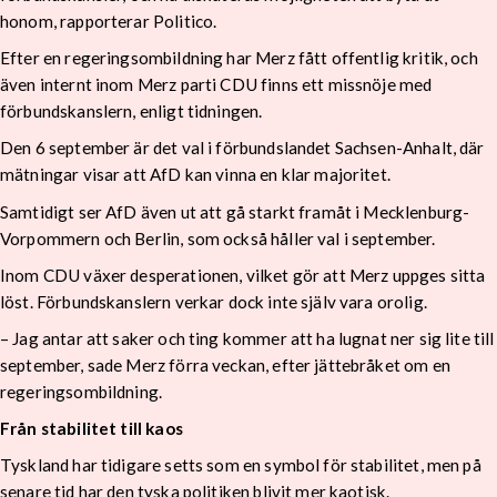
honom, rapporterar Politico.
Efter en regeringsombildning har Merz fått offentlig kritik, och
även internt inom Merz parti CDU finns ett missnöje med
förbundskanslern, enligt tidningen.
Den 6 september är det val i förbundslandet Sachsen-Anhalt, där
mätningar visar att AfD kan vinna en klar majoritet.
Samtidigt ser AfD även ut att gå starkt framåt i Mecklenburg-
Vorpommern och Berlin, som också håller val i september.
Inom CDU växer desperationen, vilket gör att Merz uppges sitta
löst. Förbundskanslern verkar dock inte själv vara orolig.
– Jag antar att saker och ting kommer att ha lugnat ner sig lite till
september, sade Merz förra veckan, efter jättebråket om en
regeringsombildning.
Från stabilitet till kaos
Tyskland har tidigare setts som en symbol för stabilitet, men på
senare tid har den tyska politiken blivit mer kaotisk.