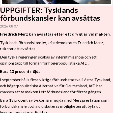
UPPGIFTER: Tysklands
förbundskansler kan avsättas
2026 08 07
Friedrich Merz kan avsättas efter ett drygt år vid makten.
Tysklands förbundskansler, kristdemokraten Friedrich Merz,
riskerar att avsättas.
Den tyska regeringen skakas av internt missnöje och ett
opinionstapp till förmån för högerpopulistiska AfD.
Bara 13 procent nöjda
I september hålls flera viktiga förbundsstatsval i östra Tyskland,
och högerpopulistiska Alternative für Deutschland, AfD har
chansen att ta makten i ett förbundsland för första gången.
Bara 13 procent av tyskarna är nöjda med Merz prestation som
förbundskansler, och nu diskuteras möjligheten att byta ut
honom, rapporterar Politico.