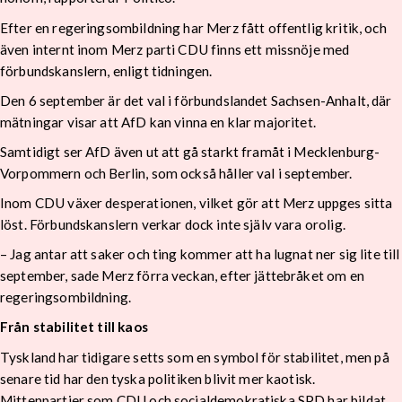
Efter en regeringsombildning har Merz fått offentlig kritik, och
även internt inom Merz parti CDU finns ett missnöje med
förbundskanslern, enligt tidningen.
Den 6 september är det val i förbundslandet Sachsen-Anhalt, där
mätningar visar att AfD kan vinna en klar majoritet.
Samtidigt ser AfD även ut att gå starkt framåt i Mecklenburg-
Vorpommern och Berlin, som också håller val i september.
Inom CDU växer desperationen, vilket gör att Merz uppges sitta
löst. Förbundskanslern verkar dock inte själv vara orolig.
– Jag antar att saker och ting kommer att ha lugnat ner sig lite till
september, sade Merz förra veckan, efter jättebråket om en
regeringsombildning.
Från stabilitet till kaos
Tyskland har tidigare setts som en symbol för stabilitet, men på
senare tid har den tyska politiken blivit mer kaotisk.
Mittenpartier som CDU och socialdemokratiska SPD har bildat