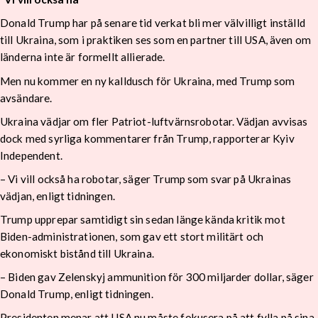
Donald Trump har på senare tid verkat bli mer välvilligt inställd
till Ukraina, som i praktiken ses som en partner till USA, även om
länderna inte är formellt allierade.
Men nu kommer en ny kalldusch för Ukraina, med Trump som
avsändare.
Ukraina vädjar om fler Patriot-luftvärnsrobotar. Vädjan avvisas
dock med syrliga kommentarer från Trump, rapporterar Kyiv
Independent.
– Vi vill också ha robotar, säger Trump som svar på Ukrainas
vädjan, enligt tidningen.
Trump upprepar samtidigt sin sedan länge kända kritik mot
Biden-administrationen, som gav ett stort militärt och
ekonomiskt bistånd till Ukraina.
– Biden gav Zelenskyj ammunition för 300 miljarder dollar, säger
Donald Trump, enligt tidningen.
Presidenten menar att USA nu måste fokusera på att fylla på sina