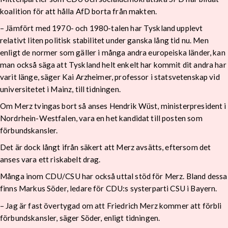
koalition för att hålla AfD borta från makten.
– Jämfört med 1970- och 1980-talen har Tyskland upplevt
relativt liten politisk stabilitet under ganska lång tid nu. Men
enligt de normer som gäller i många andra europeiska länder, kan
man också säga att Tyskland helt enkelt har kommit dit andra har
varit länge, säger Kai Arzheimer, professor i statsvetenskap vid
universitetet i Mainz, till tidningen.
Om Merz tvingas bort så anses Hendrik Wüst, ministerpresident i
Nordrhein-Westfalen, vara en het kandidat till posten som
förbundskansler.
Det är dock långt ifrån säkert att Merz avsätts, eftersom det
anses vara ett riskabelt drag.
Många inom CDU/CSU har också uttal stöd för Merz. Bland dessa
finns Markus Söder, ledare för CDU:s systerparti CSU i Bayern.
– Jag är fast övertygad om att Friedrich Merz kommer att förbli
förbundskansler, säger Söder, enligt tidningen.