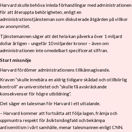
Harvard skulle behöva inleda förhandlingar med administrationen
för att återuppta behörigheten, enligt en
administrationstjänsteman som diskuterade åtgärden på villkor
av anonymitet.
Tjänstemannen säger att det hela kan påverka över 1 miljard
dollar årligen – ungefär 10 miljarder kronor – även om
administrationen inte omedelbart specificerat siffran.
Stort missnöje
Harvard fördömer administrationens tillkännagivande.
Kraven ”skulle innebära en aldrig tidigare skådad och otillbörlig
kontroll” av universitetet och ”skulle få avskräckande
konsekvenser för högre utbildning”.
Det säger en talesman för Harvard i ett uttalande.
– Harvard kommer att fortsätta att följa lagen, främja och
uppmuntra respekt för åsiktsmångfald och bekämpa
antisemitism i vårt samhälle, menar talesmannen enligt CNN.