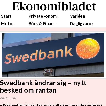
Ekonomibladet
Start
Privatekonomi
Världen
Motor
Börs & Finans
Dagligvaror
Swedbank ändrar sig – nytt
besked om räntan
2026 02 07
– Riksbanken förväntas ligga still på nuvarande räntenivå