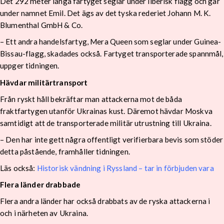
Det 292 meter långa fartyget seglar under liberisk flagg och går
under namnet Emil. Det ägs av det tyska rederiet Johann M. K.
Blumenthal GmbH & Co.
– Ett andra handelsfartyg, Mera Queen som seglar under Guinea-
Bissau-flagg, skadades också. Fartyget transporterade spannmål,
uppger tidningen.
Hävdar militärtransport
Från ryskt håll bekräftar man attackerna mot de båda
fraktfartygen utanför Ukrainas kust. Däremot hävdar Moskva
samtidigt att de transporterade militär utrustning till Ukraina.
– Den har inte gett några offentligt verifierbara bevis som stöder
detta påstående, framhåller tidningen.
Läs också:
Historisk vändning i Ryssland – tar in förbjuden vara
Flera länder drabbade
Flera andra länder har också drabbats av de ryska attackerna i
och i närheten av Ukraina.