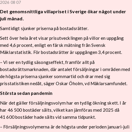
2026 08 07
Det genomsnittliga villapriset i Sverige ökar något under
juli månad.
Samtidigt sjunker priserna på bostadsrätter.
Sett över hela året visar prisutvecklingen på villor en uppgång
med 4,6 procent, enligt en färsk mätning från Svensk
Mäklarstatistik. För bostadsrätter är uppgången 3,4 procent.
– Vi ser en tydlig säsongseffekt, framför allt på
bostadsrättsmarknaden, där antalet försäljningar i områden med
de högsta priserna sjunker sommartid och drar med sig
prisstatistiken nedåt, säger Oskar Öholm, vd Mäklarsamfundet.
Största sedan pandemin
När det gäller försäljningsvolym har en tydlig ökning skett. I år
har 46 500 bostäder sålts, vilket kan jämföras med 2025 då
41 600 bostäder hade sålts vid samma tidpunkt.
– Försäljningsvolymerna är de högsta under perioden januari-juli