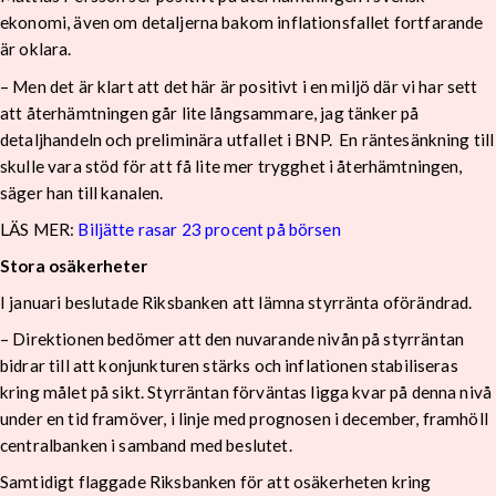
ekonomi, även om detaljerna bakom inflationsfallet fortfarande
är oklara.
– Men det är klart att det här är positivt i en miljö där vi har sett
att återhämtningen går lite långsammare, jag tänker på
detaljhandeln och preliminära utfallet i BNP. En räntesänkning till
skulle vara stöd för att få lite mer trygghet i återhämtningen,
säger han till kanalen.
LÄS MER:
Biljätte rasar 23 procent på börsen
Stora osäkerheter
I januari beslutade Riksbanken att lämna styrränta oförändrad.
– Direktionen bedömer att den nuvarande nivån på styrräntan
bidrar till att konjunkturen stärks och inflationen stabiliseras
kring målet på sikt. Styrräntan förväntas ligga kvar på denna nivå
under en tid framöver, i linje med prognosen i december, framhöll
centralbanken i samband med beslutet.
Samtidigt flaggade Riksbanken för att osäkerheten kring