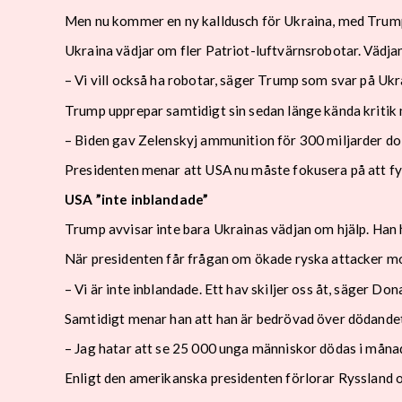
Men nu kommer en ny kalldusch för Ukraina, med Trum
Ukraina vädjar om fler Patriot-luftvärnsrobotar. Vädj
– Vi vill också ha robotar, säger Trump som svar på Ukra
Trump upprepar samtidigt sin sedan länge kända kritik 
– Biden gav Zelenskyj ammunition för 300 miljarder dol
Presidenten menar att USA nu måste fokusera på att fyl
USA ”inte inblandade”
Trump avvisar inte bara Ukrainas vädjan om hjälp. Han 
När presidenten får frågan om ökade ryska attacker mot
– Vi är inte inblandade. Ett hav skiljer oss åt, säger Do
Samtidigt menar han att han är bedrövad över dödandet
– Jag hatar att se 25 000 unga människor dödas i måna
Enligt den amerikanska presidenten förlorar Ryssland 