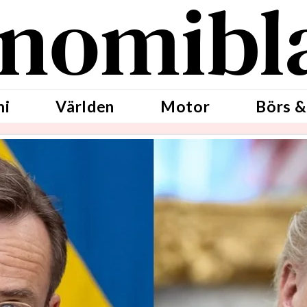
nomibl
mi
Världen
Motor
Börs &