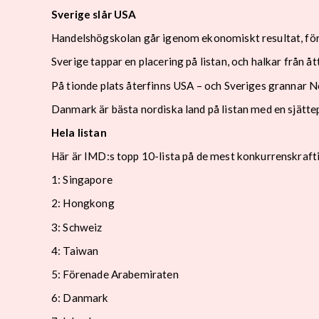
Sverige slår USA
Handelshögskolan går igenom ekonomiskt resultat, föret
Sverige tappar en placering på listan, och halkar från åt
På tionde plats återfinns USA – och Sveriges grannar N
Danmark är bästa nordiska land på listan med en sjättep
Hela listan
Här är IMD:s topp 10-lista på de mest konkurrenskraft
1: Singapore
2: Hongkong
3: Schweiz
4: Taiwan
5: Förenade Arabemiraten
6: Danmark