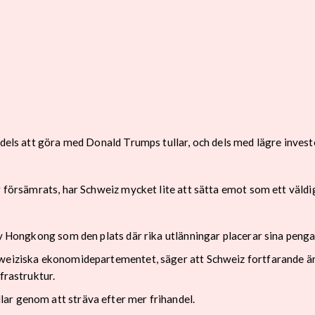
 dels att göra med Donald Trumps tullar, och dels med lägre invest
r försämrats, har Schweiz mycket lite att sätta emot som ett väldi
av Hongkong som den plats där rika utlänningar placerar sina penga
hweiziska ekonomidepartementet, säger att Schweiz fortfarande ä
frastruktur.
ar genom att sträva efter mer frihandel.