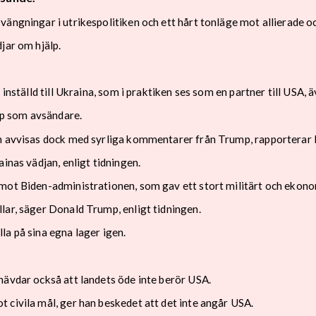
ängningar i utrikespolitiken och ett hårt tonläge mot allierade oc
jar om hjälp.
inställd till Ukraina, som i praktiken ses som en partner till USA, 
p som avsändare.
an avvisas dock med syrliga kommentarer från Trump, rapporterar 
inas vädjan, enligt tidningen.
mot Biden-administrationen, som gav ett stort militärt och ekonom
lar, säger Donald Trump, enligt tidningen.
la på sina egna lager igen.
hävdar också att landets öde inte berör USA.
 civila mål, ger han beskedet att det inte angår USA.