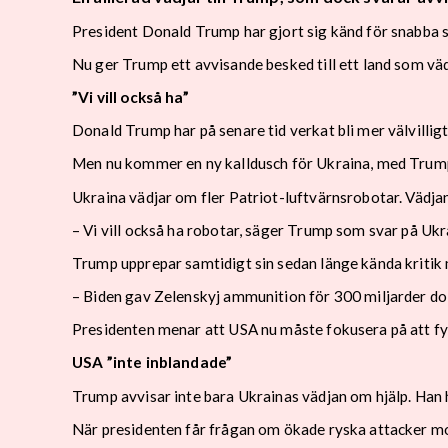
President Donald Trump har gjort sig känd för snabba sv
Nu ger Trump ett avvisande besked till ett land som väd
”Vi vill också ha”
Donald Trump har på senare tid verkat bli mer välvilligt 
Men nu kommer en ny kalldusch för Ukraina, med Trum
Ukraina vädjar om fler Patriot-luftvärnsrobotar. Vädj
– Vi vill också ha robotar, säger Trump som svar på Ukra
Trump upprepar samtidigt sin sedan länge kända kritik 
– Biden gav Zelenskyj ammunition för 300 miljarder dol
Presidenten menar att USA nu måste fokusera på att fyl
USA ”inte inblandade”
Trump avvisar inte bara Ukrainas vädjan om hjälp. Han 
När presidenten får frågan om ökade ryska attacker mot