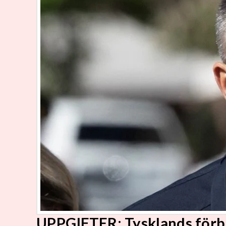
UPPGIFTER: Tysklands förb