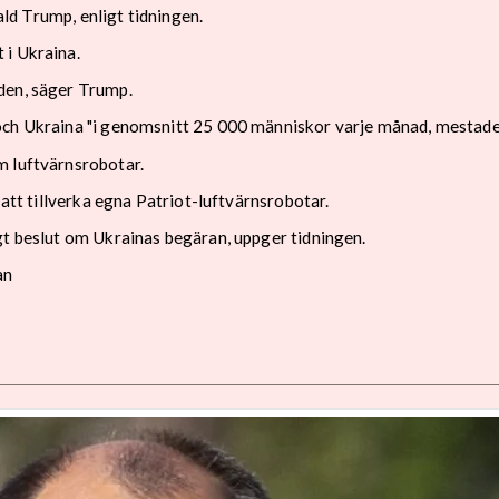
nald Trump, enligt tidningen.
 i Ukraina.
den, säger Trump.
och Ukraina "i genomsnitt 25 000 människor varje månad, mestadel
m luftvärnsrobotar.
 att tillverka egna Patriot-luftvärnsrobotar.
gt beslut om Ukrainas begäran, uppger tidningen.
an