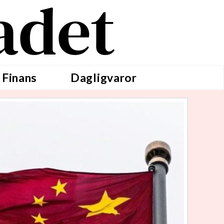
adet
 Finans
Dagligvaror