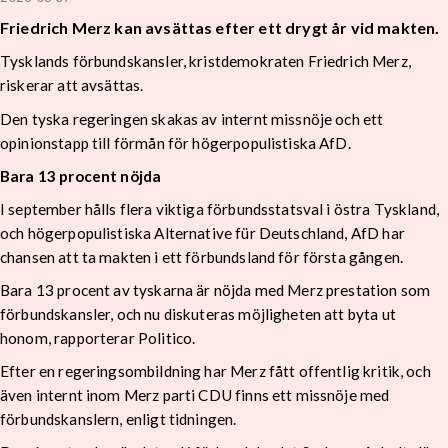
Friedrich Merz kan avsättas efter ett drygt år vid makten.
Tysklands förbundskansler, kristdemokraten Friedrich Merz,
riskerar att avsättas.
Den tyska regeringen skakas av internt missnöje och ett
opinionstapp till förmån för högerpopulistiska AfD.
Bara 13 procent nöjda
I september hålls flera viktiga förbundsstatsval i östra Tyskland,
och högerpopulistiska Alternative für Deutschland, AfD har
chansen att ta makten i ett förbundsland för första gången.
Bara 13 procent av tyskarna är nöjda med Merz prestation som
förbundskansler, och nu diskuteras möjligheten att byta ut
honom, rapporterar Politico.
Efter en regeringsombildning har Merz fått offentlig kritik, och
även internt inom Merz parti CDU finns ett missnöje med
förbundskanslern, enligt tidningen.