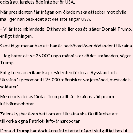
också att landets öde inte berör USA.
När presidenten får frågan om ökade ryska attacker mot civila
mål, ger han beskedet att det inte angår USA.
– Vi är inte inblandade. Ett hav skiljer oss åt, säger Donald Trump,
enligt tidningen.
Samtidigt menar han att han är bedrövad över dödandet i Ukraina.
– Jag hatar att se 25 000 unga människor dödas i månaden, säger
Trump.
Enligt den amerikanska presidenten förlorar Ryssland och
Ukraina "i genomsnitt 25 000 människor varje månad, mestadels
soldater".
Men trots det avfärdar Trump alltså Ukrainas vädjan om
luftvärnsrobotar.
Zelenskyj har även bett om att Ukraina ska få tillåtelse att
tillverka egna Patriot-luftvärnsrobotar.
Donald Trump har dock ännu inte fattat något slutgiltigt beslut