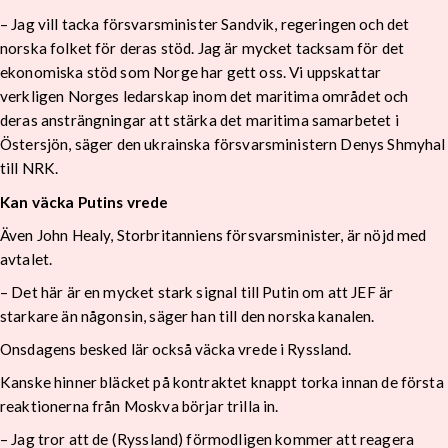
– J
ag vill tacka försvarsminister Sandvik, regeringen och det
norska folket för deras stöd. Jag är mycket tacksam för det
ekonomiska stöd som Norge har gett oss. Vi uppskattar
verkligen Norges ledarskap inom det maritima området och
deras ansträngningar att stärka det maritima samarbetet i
Östersjön, säger den ukrainska försvarsministern Denys Shmyhal
till NRK.
Kan väcka Putins vrede
Även John Healy, Storbritanniens försvarsminister, är nöjd med
avtalet.
– Det här är en mycket stark signal till Putin om att JEF är
starkare än någonsin, säger han till den norska kanalen.
Onsdagens besked lär också väcka vrede i Ryssland.
Kanske hinner bläcket på kontraktet knappt torka innan de första
reaktionerna från Moskva börjar trilla in.
– Jag tror att de (Ryssland) förmodligen kommer att reagera