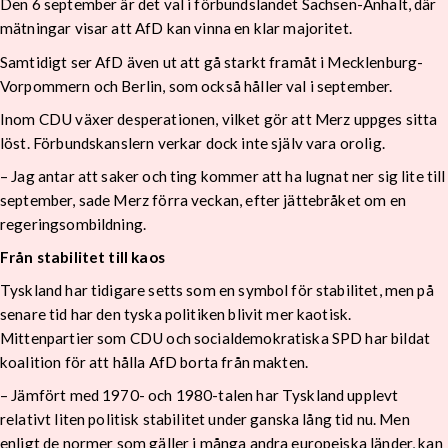
Den 6 september är det val i förbundslandet Sachsen-Anhalt, där
mätningar visar att AfD kan vinna en klar majoritet.
Samtidigt ser AfD även ut att gå starkt framåt i Mecklenburg-
Vorpommern och Berlin, som också håller val i september.
Inom CDU växer desperationen, vilket gör att Merz uppges sitta
löst. Förbundskanslern verkar dock inte själv vara orolig.
– Jag antar att saker och ting kommer att ha lugnat ner sig lite till
september, sade Merz förra veckan, efter jättebråket om en
regeringsombildning.
Från stabilitet till kaos
Tyskland har tidigare setts som en symbol för stabilitet, men på
senare tid har den tyska politiken blivit mer kaotisk.
Mittenpartier som CDU och socialdemokratiska SPD har bildat
koalition för att hålla AfD borta från makten.
– Jämfört med 1970- och 1980-talen har Tyskland upplevt
relativt liten politisk stabilitet under ganska lång tid nu. Men
enligt de normer som gäller i många andra europeiska länder, kan