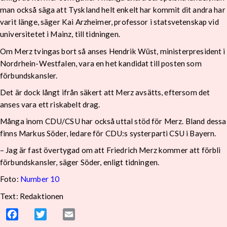
man också säga att Tyskland helt enkelt har kommit dit andra har
varit länge, säger Kai Arzheimer, professor i statsvetenskap vid
universitetet i Mainz, till tidningen.
Om Merz tvingas bort så anses Hendrik Wüst, ministerpresident i
Nordrhein-Westfalen, vara en het kandidat till posten som
förbundskansler.
Det är dock långt ifrån säkert att Merz avsätts, eftersom det
anses vara ett riskabelt drag.
Många inom CDU/CSU har också uttal stöd för Merz. Bland dessa
finns Markus Söder, ledare för CDU:s systerparti CSU i Bayern.
– Jag är fast övertygad om att Friedrich Merz kommer att förbli
förbundskansler, säger Söder, enligt tidningen.
Foto:
Number 10
Text: Redaktionen
Facebook
Twitter
Email