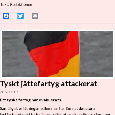
Text: Redaktionen
Facebook
Twitter
Email
Tyskt jättefartyg attackerat
2026 08 07
Ett tyskt fartyg har evakuerats.
Samtliga besättningsmedlemmar har lämnat det stora
lastfartyget med tyska ägare, efter att ryska drönare slagit ner.