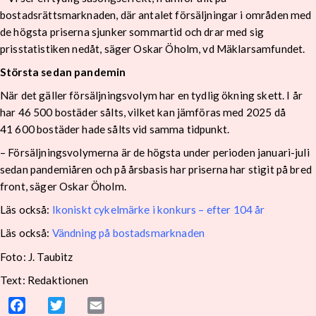
bostadsrättsmarknaden, där antalet försäljningar i områden med
de högsta priserna sjunker sommartid och drar med sig
prisstatistiken nedåt, säger Oskar Öholm, vd Mäklarsamfundet.
Största sedan pandemin
När det gäller försäljningsvolym har en tydlig ökning skett. I år
har 46 500 bostäder sålts, vilket kan jämföras med 2025 då
41 600 bostäder hade sålts vid samma tidpunkt.
– Försäljningsvolymerna är de högsta under perioden januari-juli
sedan pandemiåren och på årsbasis har priserna har stigit på bred
front, säger Oskar Öholm.
Läs också:
Ikoniskt cykelmärke i konkurs – efter 104 år
Läs också:
Vändning på bostadsmarknaden
Foto: J. Taubitz
Text: Redaktionen
Facebook
Twitter
Email