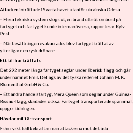
Attacken inträffade i Svarta havet utanför ukrainska Odesa.
– Flera tekniska system slogs ut, en brand utbröt ombord på
fartyget och fartyget kunde inte manövrera, rapporterar Kyiv
Post.
– När besättningen evakuerades blev fartyget träffat av
ytterligare en rysk drönare.
Ett till har träffats
Det 292 meter långa fartyget seglar under liberisk flagg och går
under namnet Emil. Det ägs av det tyska rederiet Johann M. K.
Blumenthal GmbH & Co.
– Ett andra handelsfartyg, Mera Queen som seglar under Guinea-
Bissau-flagg, skadades också. Fartyget transporterade spannmål,
uppger tidningen.
Hävdar militärtransport
Från ryskt håll bekräftar man attackerna mot de båda