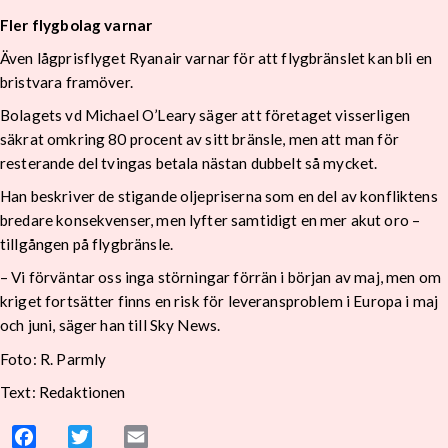
Fler flygbolag varnar
Även lågprisflyget Ryanair varnar för att flygbränslet kan bli en
bristvara framöver.
Bolagets vd Michael O’Leary säger att företaget visserligen
säkrat omkring 80 procent av sitt bränsle, men att man för
resterande del tvingas betala nästan dubbelt så mycket.
Han beskriver de stigande oljepriserna som en del av konfliktens
bredare konsekvenser, men lyfter samtidigt en mer akut oro –
tillgången på flygbränsle.
– Vi förväntar oss inga störningar förrän i början av maj, men om
kriget fortsätter finns en risk för leveransproblem i Europa i maj
och juni, säger han till Sky News.
Foto: R. Parmly
Text: Redaktionen
Facebook
Twitter
Email