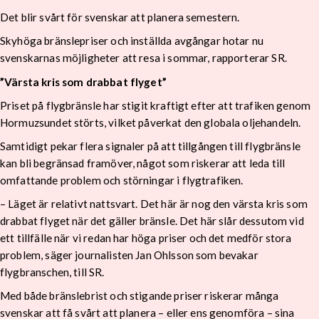
Det blir svårt för svenskar att planera semestern.
Skyhöga bränslepriser och inställda avgångar hotar nu
svenskarnas möjligheter att resa i sommar, rapporterar SR.
”Värsta kris som drabbat flyget”
Priset på flygbränsle har stigit kraftigt efter att trafiken genom
Hormuzsundet störts, vilket påverkat den globala oljehandeln.
Samtidigt pekar flera signaler på att tillgången till flygbränsle
kan bli begränsad framöver, något som riskerar att leda till
omfattande problem och störningar i flygtrafiken.
– Läget är relativt nattsvart. Det här är nog den värsta kris som
drabbat flyget när det gäller bränsle. Det här slår dessutom vid
ett tillfälle när vi redan har höga priser och det medför stora
problem, säger journalisten Jan Ohlsson som bevakar
flygbranschen, till SR.
Med både bränslebrist och stigande priser riskerar många
svenskar att få svårt att planera – eller ens genomföra – sina