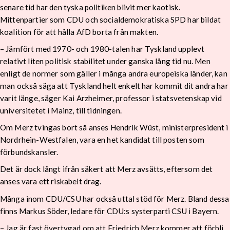
senare tid har den tyska politiken blivit mer kaotisk.
Mittenpartier som CDU och socialdemokratiska SPD har bildat
koalition för att hålla AfD borta från makten.
– Jämfört med 1970- och 1980-talen har Tyskland upplevt
relativt liten politisk stabilitet under ganska lång tid nu. Men
enligt de normer som gäller i många andra europeiska länder, kan
man också säga att Tyskland helt enkelt har kommit dit andra har
varit länge, säger Kai Arzheimer, professor i statsvetenskap vid
universitetet i Mainz, till tidningen.
Om Merz tvingas bort så anses Hendrik Wüst, ministerpresident i
Nordrhein-Westfalen, vara en het kandidat till posten som
förbundskansler.
Det är dock långt ifrån säkert att Merz avsätts, eftersom det
anses vara ett riskabelt drag.
Många inom CDU/CSU har också uttal stöd för Merz. Bland dessa
finns Markus Söder, ledare för CDU:s systerparti CSU i Bayern.
– Jag är fast övertygad om att Friedrich Merz kommer att förbli