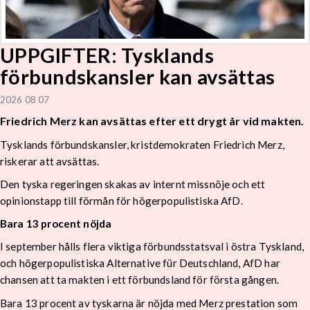
UPPGIFTER: Tysklands
förbundskansler kan avsättas
2026 08 07
Friedrich Merz kan avsättas efter ett drygt år vid makten.
Tysklands förbundskansler, kristdemokraten Friedrich Merz,
riskerar att avsättas.
Den tyska regeringen skakas av internt missnöje och ett
opinionstapp till förmån för högerpopulistiska AfD.
Bara 13 procent nöjda
I september hålls flera viktiga förbundsstatsval i östra Tyskland,
och högerpopulistiska Alternative für Deutschland, AfD har
chansen att ta makten i ett förbundsland för första gången.
Bara 13 procent av tyskarna är nöjda med Merz prestation som