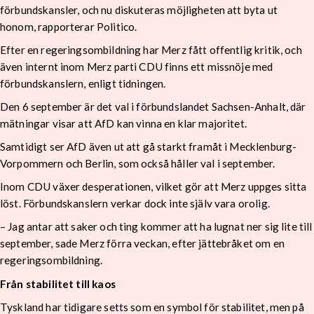
förbundskansler, och nu diskuteras möjligheten att byta ut
honom, rapporterar Politico.
Efter en regeringsombildning har Merz fått offentlig kritik, och
även internt inom Merz parti CDU finns ett missnöje med
förbundskanslern, enligt tidningen.
Den 6 september är det val i förbundslandet Sachsen-Anhalt, där
mätningar visar att AfD kan vinna en klar majoritet.
Samtidigt ser AfD även ut att gå starkt framåt i Mecklenburg-
Vorpommern och Berlin, som också håller val i september.
Inom CDU växer desperationen, vilket gör att Merz uppges sitta
löst. Förbundskanslern verkar dock inte själv vara orolig.
– Jag antar att saker och ting kommer att ha lugnat ner sig lite till
september, sade Merz förra veckan, efter jättebråket om en
regeringsombildning.
Från stabilitet till kaos
Tyskland har tidigare setts som en symbol för stabilitet, men på