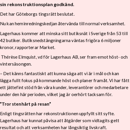
sin rekonstruktionsplan godkänd.
Det har Göteborgs tingsrätt beslutat.
Nu kan heminredningskedjan återvända till normal verksamhet.
Lagerhaus kommer att minska sitt butiksnät i Sverige från 53 till
42 butiker. Butiksnedstängningarna väntas frigöra 6 miljoner
kronor, rapporterar Market.
Thérèse Elmquist, vd för Lagerhaus AB, ser fram emot höst- och
vintersäsongen.
– Det känns fantastiskt att kunna säga att vi är i mål och kan
lägga fullt fokus på kommande höst och planer framåt. Vi har fått
ett jättefint stöd från våra kunder, leverantörer och medarbetare
under den här perioden, vilket jag är oerhört tacksam för.
”Tror stenhårt på resan”
Enligt tingsrätten har rekonstruktionen uppfyllt sitt syfte.
Lagerhaus har kunnat påvisa att åtgärder som vidtagits gett
resultat och att verksamheten har långsiktig livskraft.