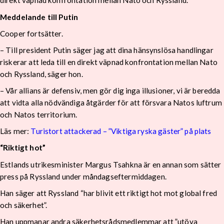
direkt väpnad konfrontation mellan Nato och Ryssland.
Meddelande till Putin
Cooper fortsätter.
– Till president Putin säger jag att dina hänsynslösa handlingar
riskerar att leda till en direkt väpnad konfrontation mellan Nato
och Ryssland, säger hon.
– Vår allians är defensiv, men gör dig inga illusioner, vi är beredda
att vidta alla nödvändiga åtgärder för att försvara Natos luftrum
och Natos territorium.
Läs mer:
Turistort attackerad – ”Viktiga ryska gäster” på plats
“Riktigt hot”
Estlands utrikesminister Margus Tsahkna är en annan som sätter
press på Ryssland under måndagseftermiddagen.
Han säger att Ryssland “har blivit ett riktigt hot mot global fred
och säkerhet”.
Han uppmanar andra säkerhetsrådsmedlemmar att ”utöva