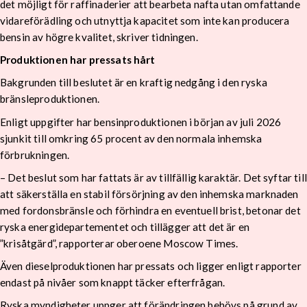
det möjligt för raffinaderier att bearbeta nafta utan omfattande
vidareförädling och utnyttja kapacitet som inte kan producera
bensin av högre kvalitet, skriver tidningen.
Produktionen har pressats hårt
Bakgrunden till beslutet är en kraftig nedgång i den ryska
bränsleproduktionen.
Enligt uppgifter har bensinproduktionen i början av juli 2026
sjunkit till omkring 65 procent av den normala inhemska
förbrukningen.
– Det beslut som har fattats är av tillfällig karaktär. Det syftar till
att säkerställa en stabil försörjning av den inhemska marknaden
med fordonsbränsle och förhindra en eventuell brist, betonar det
ryska energidepartementet och tillägger att det är en
”krisåtgärd”, rapporterar oberoene Moscow Times.
Även dieselproduktionen har pressats och ligger enligt rapporter
endast på nivåer som knappt täcker efterfrågan.
Ryska myndigheter uppger att förändringen behövs på grund av