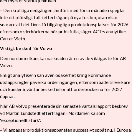
den mycket starka juninivån.
– Den kraftiga nedgången jämfört med förra månaden speglar
inte ett plötsligt fall i efterfrågan på nya fordon, utan visar
snarare att det finns få tillgängliga produktionsplatser för 2026
eftersom orderböckerna börjar bli fulla, säger ACT:s analytiker
Carter Vieth.
Viktigt besked för Volvo
Den nordamerikanska marknaden är en av de viktigaste för AB
Volvo.
Enligt analytikern kan även osäkerhet kring kommande
utsläppsregler påverka orderingången, eftersom både tillverkare
och kunder inväntar besked inför att orderböckerna för 2027
öppnar.
När AB Volvo presenterade sin senaste kvartalsrapport beskrev
vd Martin Lundstedt efterfrågan i Nordamerika som
"exceptionellt stark".
– Vi anpassar produktionsapparaten successivt uppåt nu. I Europa