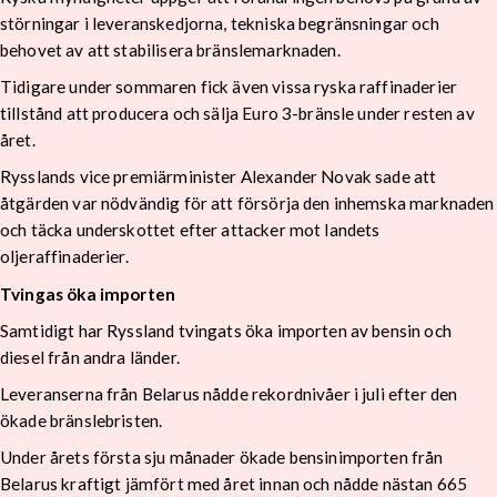
störningar i leveranskedjorna, tekniska begränsningar och
behovet av att stabilisera bränslemarknaden.
Tidigare under sommaren fick även vissa ryska raffinaderier
tillstånd att producera och sälja Euro 3-bränsle under resten av
året.
Rysslands vice premiärminister Alexander Novak sade att
åtgärden var nödvändig för att försörja den inhemska marknaden
och täcka underskottet efter attacker mot landets
oljeraffinaderier.
Tvingas öka importen
Samtidigt har Ryssland tvingats öka importen av bensin och
diesel från andra länder.
Leveranserna från Belarus nådde rekordnivåer i juli efter den
ökade bränslebristen.
Under årets första sju månader ökade bensinimporten från
Belarus kraftigt jämfört med året innan och nådde nästan 665