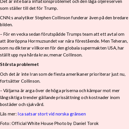
Det är inte bara inflationsproblemet och den låga oljereserven
som ställer till det för Trump.
CNN:s analytiker Stephen Collinson funderar även på den bredare
bilden.
– För en vecka sedan förutspådde Trumps team att ett avtal om
att återöppna Hormuzsundet var nära förestående. Men Teheran,
som nu dikterar villkoren för den globala supermakten USA, har
ställt upp nya hårda krav, menar Collinson.
Största problemet
Och det är inte Iran som de flesta amerikaner prioriterar just nu,
fortsätter Collinson.
– Väljarna är arga över de höga priserna och kämpar mot mer
långsiktiga trender gällande prissättning och kostnader inom
bostäder och sjukvård.
Läs mer:
Ica satsar stort vid norska gränsen
Foto:
Official White House Photo by Daniel Torok