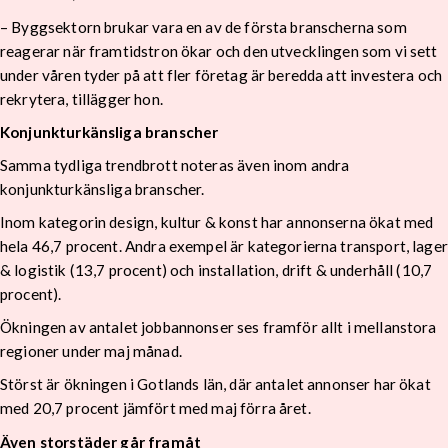
– Byggsektorn brukar vara en av de första branscherna som
reagerar när framtidstron ökar och den utvecklingen som vi sett
under våren tyder på att fler företag är beredda att investera och
rekrytera, tillägger hon.
Konjunkturkänsliga branscher
Samma tydliga trendbrott noteras även inom andra
konjunkturkänsliga branscher.
Inom kategorin design, kultur & konst har annonserna ökat med
hela 46,7 procent. Andra exempel är kategorierna transport, lager
& logistik (13,7 procent) och installation, drift & underhåll (10,7
procent).
Ökningen av antalet jobbannonser ses framför allt i mellanstora
regioner under maj månad.
Störst är ökningen i Gotlands län, där antalet annonser har ökat
med 20,7 procent jämfört med maj förra året.
Även storstäder går framåt