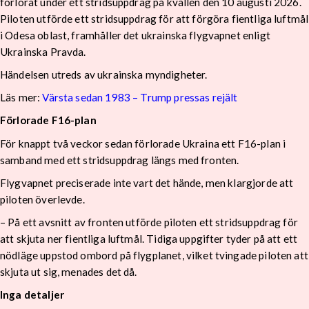
förlorat under ett stridsuppdrag på kvällen den 10 augusti 2026.
Piloten utförde ett stridsuppdrag för att förgöra fientliga luftmål
i Odesa oblast, framhåller det ukrainska flygvapnet enligt
Ukrainska Pravda.
Händelsen utreds av ukrainska myndigheter.
Läs mer:
Värsta sedan 1983 – Trump pressas rejält
Förlorade F16-plan
För knappt två veckor sedan förlorade Ukraina ett F16-plan i
samband med ett stridsuppdrag längs med fronten.
Flygvapnet preciserade inte vart det hände, men klargjorde att
piloten överlevde.
– På ett avsnitt av fronten utförde piloten ett stridsuppdrag för
att skjuta ner fientliga luftmål. Tidiga uppgifter tyder på att ett
nödläge uppstod ombord på flygplanet, vilket tvingade piloten att
skjuta ut sig, menades det då.
Inga detaljer