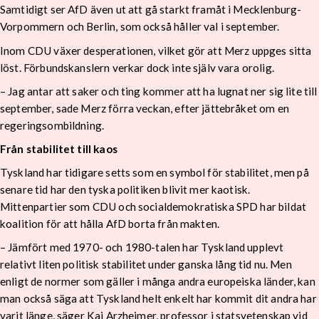
Samtidigt ser AfD även ut att gå starkt framåt i Mecklenburg-
Vorpommern och Berlin, som också håller val i september.
Inom CDU växer desperationen, vilket gör att Merz uppges sitta
löst. Förbundskanslern verkar dock inte själv vara orolig.
– Jag antar att saker och ting kommer att ha lugnat ner sig lite till
september, sade Merz förra veckan, efter jättebråket om en
regeringsombildning.
Från stabilitet till kaos
Tyskland har tidigare setts som en symbol för stabilitet, men på
senare tid har den tyska politiken blivit mer kaotisk.
Mittenpartier som CDU och socialdemokratiska SPD har bildat
koalition för att hålla AfD borta från makten.
– Jämfört med 1970- och 1980-talen har Tyskland upplevt
relativt liten politisk stabilitet under ganska lång tid nu. Men
enligt de normer som gäller i många andra europeiska länder, kan
man också säga att Tyskland helt enkelt har kommit dit andra har
varit länge, säger Kai Arzheimer, professor i statsvetenskap vid