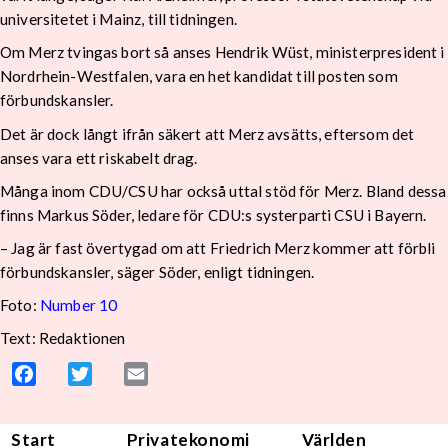
universitetet i Mainz, till tidningen.
Om Merz tvingas bort så anses Hendrik Wüst, ministerpresident i
Nordrhein-Westfalen, vara en het kandidat till posten som
förbundskansler.
Det är dock långt ifrån säkert att Merz avsätts, eftersom det
anses vara ett riskabelt drag.
Många inom CDU/CSU har också uttal stöd för Merz. Bland dessa
finns Markus Söder, ledare för CDU:s systerparti CSU i Bayern.
– Jag är fast övertygad om att Friedrich Merz kommer att förbli
förbundskansler, säger Söder, enligt tidningen.
Foto:
Number 10
Text: Redaktionen
Facebook
Twitter
Email
Start
Privatekonomi
Världen