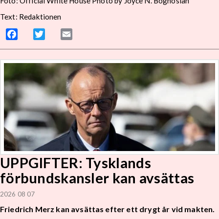
Foto: Official White House Photo by Joyce N. Boghosian
Text: Redaktionen
Facebook
Twitter
Email
UPPGIFTER: Tysklands
förbundskansler kan avsättas
2026 08 07
Friedrich Merz kan avsättas efter ett drygt år vid makten.