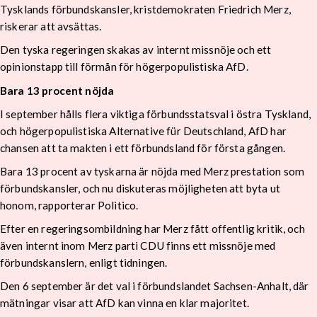
Tysklands förbundskansler, kristdemokraten Friedrich Merz,
riskerar att avsättas.
Den tyska regeringen skakas av internt missnöje och ett
opinionstapp till förmån för högerpopulistiska AfD.
Bara 13 procent nöjda
I september hålls flera viktiga förbundsstatsval i östra Tyskland,
och högerpopulistiska Alternative für Deutschland, AfD har
chansen att ta makten i ett förbundsland för första gången.
Bara 13 procent av tyskarna är nöjda med Merz prestation som
förbundskansler, och nu diskuteras möjligheten att byta ut
honom, rapporterar Politico.
Efter en regeringsombildning har Merz fått offentlig kritik, och
även internt inom Merz parti CDU finns ett missnöje med
förbundskanslern, enligt tidningen.
Den 6 september är det val i förbundslandet Sachsen-Anhalt, där
mätningar visar att AfD kan vinna en klar majoritet.