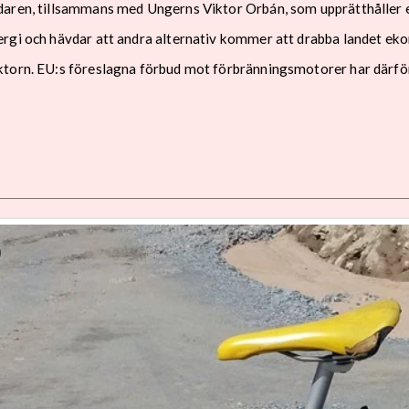
daren, tillsammans med Ungerns Viktor Orbán, som upprätthåller 
ergi och hävdar att andra alternativ kommer att drabba landet ek
torn. EU:s föreslagna förbud mot förbränningsmotorer har därför 