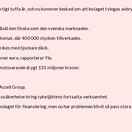
iktigt tuffa år, och nu kommer besked om att bolaget tvingas avb
r såväl den finska som den svenska marknaden.
omat, där 400 000 stycken tillverkades.
tbikes med tjockare däck.
oner euro, rapporterar Yle.
 motsvarande drygt 131 miljoner kronor.
Accell Group.
 osäkerheter kring cykeljättens fortsatta verksamhet.
laget för finansiering, men nu har problemen blivit så pass stora