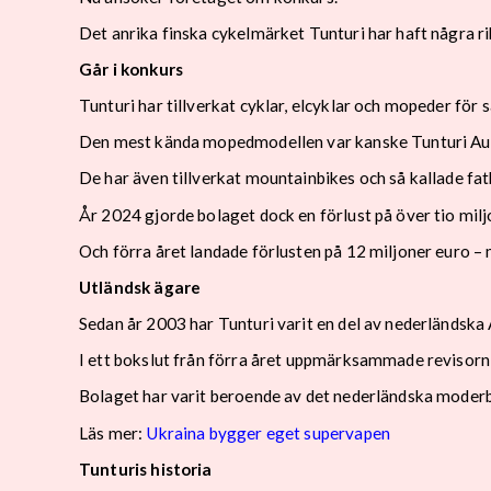
Det anrika finska cykelmärket Tunturi har haft några r
Går i konkurs
Tunturi har tillverkat cyklar, elcyklar och mopeder fö
Den mest kända mopedmodellen var kanske Tunturi Aut
De har även tillverkat mountainbikes och så kallade fa
År 2024 gjorde bolaget dock en förlust på över tio milj
Och förra året landade förlusten på 12 miljoner euro –
Utländsk ägare
Sedan år 2003 har Tunturi varit en del av nederländska 
I ett bokslut från förra året uppmärksammade revisorn
Bolaget har varit beroende av det nederländska moderbo
Läs mer:
Ukraina bygger eget supervapen
Tunturis historia