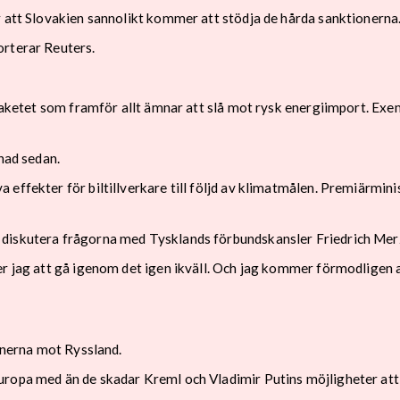
r att Slovakien sannolikt kommer att stödja de hårda sanktionerna
orterar Reuters.
spaketet som framför allt ämnar att slå mot rysk energiimport. Exe
nad sedan.
effekter för biltillverkare till följd av klimatmålen. Premiärminis
 diskutera frågorna med Tysklands förbundskansler Friedrich Mer
r jag att gå igenom det igen ikväll. Och jag kommer förmodligen at
ionerna mot Ryssland.
ropa med än de skadar Kreml och Vladimir Putins möjligheter att f