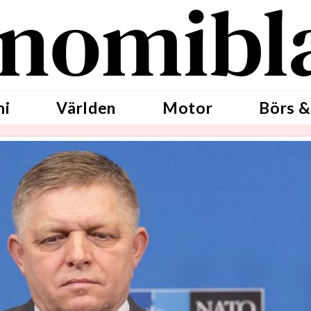
nomibl
mi
Världen
Motor
Börs &