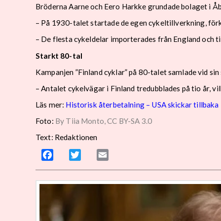
Bröderna Aarne och Eero Harkke grundade bolaget i Å
– På 1930-talet startade de egen cykeltillverkning, förk
– De flesta cykeldelar importerades från England och 
Starkt 80-tal
Kampanjen ”Finland cyklar” på 80-talet samlade vid sin 
– Antalet cykelvägar i Finland tredubblades på tio år, v
Läs mer:
Historisk återbetalning – USA skickar tillbaka
Foto:
By Tiia Monto, CC BY-SA 3.0
Text: Redaktionen
Facebook
Twitter
Email