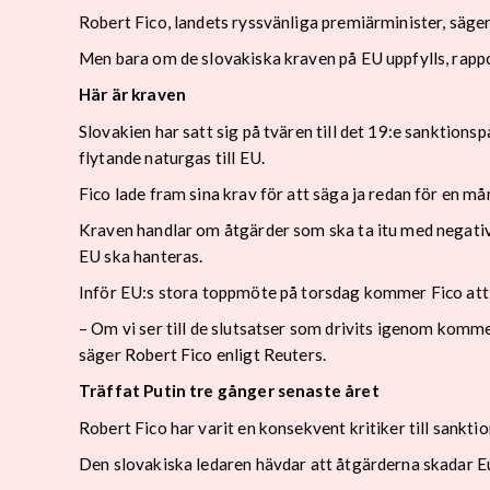
Robert Fico, landets ryssvänliga premiärminister, säge
Men bara om de slovakiska kraven på EU uppfylls, rapp
Här är kraven
Slovakien har satt sig på tvären till det 19:e sanktion
flytande naturgas till EU.
Fico lade fram sina krav för att säga ja redan för en må
Kraven handlar om åtgärder som ska ta itu med negativa 
EU ska hanteras.
Inför EU:s stora toppmöte på torsdag kommer Fico att
– Om vi ser till de slutsatser som drivits igenom komme
säger Robert Fico enligt Reuters.
Träffat Putin tre gånger senaste året
Robert Fico har varit en konsekvent kritiker till sankt
Den slovakiska ledaren hävdar att åtgärderna skadar Eu