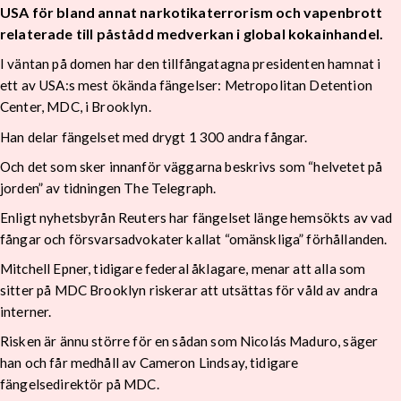
USA för bland annat narkotikaterrorism och vapenbrott
relaterade till påstådd medverkan i global kokainhandel.
I väntan på domen har den tillfångatagna presidenten hamnat i
ett av USA:s mest ökända fängelser: Metropolitan Detention
Center, MDC, i Brooklyn.
Han delar fängelset med drygt 1 300 andra fångar.
Och det som sker innanför väggarna beskrivs som “helvetet på
jorden” av tidningen The Telegraph.
Enligt nyhetsbyrån Reuters har fängelset länge hemsökts av vad
fångar och försvarsadvokater kallat “omänskliga” förhållanden.
Mitchell Epner, tidigare federal åklagare, menar att alla som
sitter på MDC Brooklyn riskerar att utsättas för våld av andra
interner.
Risken är ännu större för en sådan som Nicolás Maduro, säger
han och får medhåll av Cameron Lindsay, tidigare
fängelsedirektör på MDC.