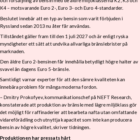
och försäljning av bensin med de äldre miljöklasserna K2, K3 och
K4 – motsvarande Euro 2-, Euro 3- och Euro 4-standarder.
Beslutet innebär att en typ av bensin som varit förbjuden i
Ryssland sedan 2013 nu åter får användas.
Tillståndet gäller fram till den 1 juli 2027 och är enligt ryska
myndigheter ett sätt att undvika allvarliga bränslebrister på
marknaden.
Den äldre Euro 2-bensinen får innehålla betydligt högre halter av
svavel än dagens Euro 5-bränsle.
Samtidigt varnar experter för att den sämre kvaliteten kan
innebära problem för många moderna fordon.
– Dmitry Prokofyev, kommunikationschef på NEFT Research,
konstaterade att produktion av bränsle med lägre miljöklass gör
det möjligt för raffinaderier att bearbeta nafta utan omfattande
vidareförädling och utnyttja kapacitet som inte kan producera
bensin av högre kvalitet, skriver tidningen.
Produktionen har pressats hårt