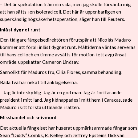
– Det är spekulation från min sida, men jag skulle förvänta mig
att han sätts i en isolerad cell. Det här är uppenbarligen en
superkänslig högsäkerhetsoperation, säger han till Reuters.
Inlåst dygnet runt
Den tidigare fängelsedirektören förutspår att Nicolás Maduro
kommer att förbli inlåst dygnet runt. Måltiderna väntas serveras
till hans cell och en timme avsätts för motion i ett avgränsat
område, uppskattar Cameron Lindsay.
Sannolikt får Maduros fru, Cilia Flores, samma behandling.
Båda två har nekat till anklagelserna.
– Jag är inte skyldig. Jag är en god man. Jag är fortfarande
president i mitt land. Jag kidnappades i mitt hem i Caracas, sade
Maduro i sitt första uttalande i rätten.
Misshandel och knivmord
Det aktuella fängelset har huserat uppmärksammade fångar som
Sean “Diddy” Combs, R. Kelley och Jeffrey Epsteins flickvän