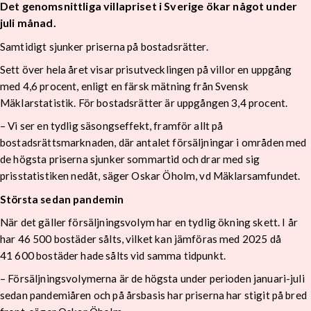
Det genomsnittliga villapriset i Sverige ökar något under
juli månad.
Samtidigt sjunker priserna på bostadsrätter.
Sett över hela året visar prisutvecklingen på villor en uppgång
med 4,6 procent, enligt en färsk mätning från Svensk
Mäklarstatistik. För bostadsrätter är uppgången 3,4 procent.
– Vi ser en tydlig säsongseffekt, framför allt på
bostadsrättsmarknaden, där antalet försäljningar i områden med
de högsta priserna sjunker sommartid och drar med sig
prisstatistiken nedåt, säger Oskar Öholm, vd Mäklarsamfundet.
Största sedan pandemin
När det gäller försäljningsvolym har en tydlig ökning skett. I år
har 46 500 bostäder sålts, vilket kan jämföras med 2025 då
41 600 bostäder hade sålts vid samma tidpunkt.
– Försäljningsvolymerna är de högsta under perioden januari-juli
sedan pandemiåren och på årsbasis har priserna har stigit på bred