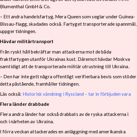
Blumenthal GmbH & Co.
– Ett andra handelsfartyg, Mera Queen som seglar under Guinea-
Bissau-flagg, skadades också. Fartyget transporterade spannmål,
uppger tidningen.
Hävdar militärtransport
Från ryskt håll bekräftar man attackerna mot de båda
fraktfartygen utanför Ukrainas kust. Däremot hävdar Moskva
samtidigt att de transporterade militär utrustning till Ukraina.
– Den har inte gett några offentligt verifierbara bevis som stöder
detta påstående, framhåller tidningen.
Läs också:
Historisk vändning i Ryssland – tar in förbjuden vara
Flera länder drabbade
Flera andra länder har också drabbats av de ryska attackerna i
och i närheten av Ukraina.
I förra veckan attackerades en anläggning med amerikanska