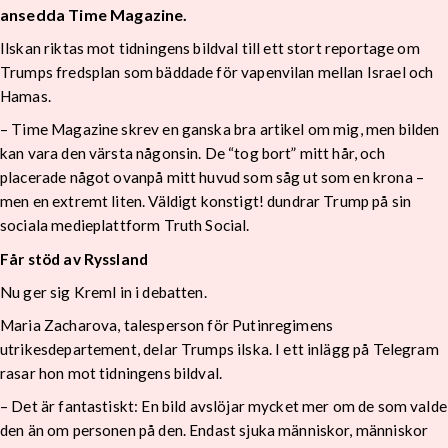
ansedda Time Magazine.
Ilskan riktas mot tidningens bildval till ett stort reportage om
Trumps fredsplan som bäddade för vapenvilan mellan Israel och
Hamas.
– Time Magazine skrev en ganska bra artikel om mig, men bilden
kan vara den värsta någonsin. De “tog bort” mitt hår, och
placerade något ovanpå mitt huvud som såg ut som en krona –
men en extremt liten. Väldigt konstigt! dundrar Trump på sin
sociala medieplattform Truth Social.
Får stöd av Ryssland
Nu ger sig Kreml in i debatten.
Maria Zacharova, talesperson för Putinregimens
utrikesdepartement, delar Trumps ilska. I ett inlägg på Telegram
rasar hon mot tidningens bildval.
– Det är fantastiskt: En bild avslöjar mycket mer om de som valde
den än om personen på den. Endast sjuka människor, människor