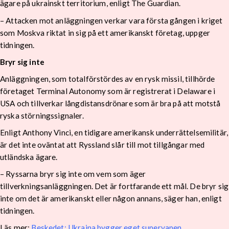
ägare på ukrainskt territorium, enligt The Guardian.
– Attacken mot anläggningen verkar vara första gången i kriget
som Moskva riktat in sig på ett amerikanskt företag, uppger
tidningen.
Bryr sig inte
Anläggningen, som totalförstördes av en rysk missil, tillhörde
företaget Terminal Autonomy som är registrerat i Delaware i
USA och tillverkar långdistansdrönare som är bra på att motstå
ryska störningssignaler.
Enligt Anthony Vinci, en tidigare amerikansk underrättelsemilitär,
är det inte oväntat att Ryssland slår till mot tillgångar med
utländska ägare.
– Ryssarna bryr sig inte om vem som äger
tillverkningsanläggningen. Det är fortfarande ett mål. De bryr sig
inte om det är amerikanskt eller någon annans, säger han, enligt
tidningen.
Läs mer:
Beskedet: Ukraina bygger eget supervapen