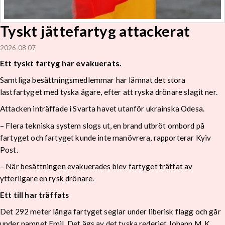
Tyskt jättefartyg attackerat
2026 08 07
Ett tyskt fartyg har evakuerats.
Samtliga besättningsmedlemmar har lämnat det stora
lastfartyget med tyska ägare, efter att ryska drönare slagit ner.
Attacken inträffade i Svarta havet utanför ukrainska Odesa.
– Flera tekniska system slogs ut, en brand utbröt ombord på
fartyget och fartyget kunde inte manövrera, rapporterar Kyiv
Post.
– När besättningen evakuerades blev fartyget träffat av
ytterligare en rysk drönare.
Ett till har träffats
Det 292 meter långa fartyget seglar under liberisk flagg och går
under namnet Emil. Det ägs av det tyska rederiet Johann M. K.