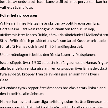
besatta av ondska och hat – kanske till och med perversa – kan ha
valt ett sådant foto.
Följer hela processen
Artikeln i Times Magazine är skriven av politikreportern Eric
Cortellessa. I artikeln redogör journalisten för hur Trump,
utrikesminister Marco Rubio, särskilda sändebudet i Mellanöstern
Steve Witkoff och presidentens svärson Jared Kushner arbetade
för att få Hamas och Israel till förhandlingsbordet.
Under måndagen inleddes den första fasen av fredsplanen.
Israel släppte över 1 900 palestinska fångar, medan Hamas frigav
alla levande israeliska gisslan. Terrorgruppen överlämnade också
fyra av de 28 kroppar från de avlidna gisslan som finns kvar i
Gaza.
Att endast fyra kroppar återlämnades har väckt stark ilska bland
den israeliska allmänheten.
Hamas har lovat att samtliga avlidna gisslan ska återlämnas, men
uppger samtidigt att det kan bli svårt att hitta alla kroppar i det