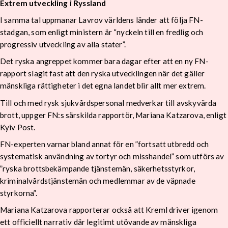
Extrem utveckling i Ryssland
I samma tal uppmanar Lavrov världens länder att följa FN-
stadgan, som enligt ministern är “nyckeln till en fredlig och
progressiv utveckling av alla stater”.
Det ryska angreppet kommer bara dagar efter att en ny FN-
rapport slagit fast att den ryska utvecklingen när det gäller
mänskliga rättigheter i det egna landet blir allt mer extrem.
Till och med rysk sjukvårdspersonal medverkar till avskyvärda
brott, uppger FN:s särskilda rapportör, Mariana Katzarova, enligt
Kyiv Post.
FN-experten varnar bland annat för en ”fortsatt utbredd och
systematisk användning av tortyr och misshandel” som utförs av
”ryska brottsbekämpande tjänstemän, säkerhetsstyrkor,
kriminalvårdstjänstemän och medlemmar av de väpnade
styrkorna”.
Mariana Katzarova rapporterar också att Kreml driver igenom
ett officiellt narrativ där legitimt utövande av mänskliga