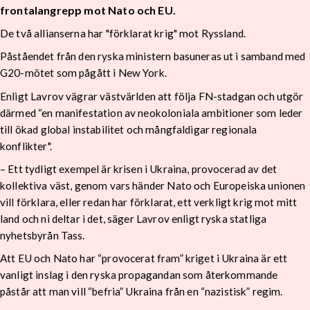
frontalangrepp mot Nato och EU.
De två allianserna har "förklarat krig" mot Ryssland.
Påståendet från den ryska ministern basuneras ut i samband med
G20-mötet som pågått i New York.
Enligt Lavrov vägrar västvärlden att följa FN-stadgan och utgör
därmed “en manifestation av neokoloniala ambitioner som leder
till ökad global instabilitet och mångfaldigar regionala
konflikter".
– Ett tydligt exempel är krisen i Ukraina, provocerad av det
kollektiva väst, genom vars händer Nato och Europeiska unionen
vill förklara, eller redan har förklarat, ett verkligt krig mot mitt
land och ni deltar i det, säger Lavrov enligt ryska statliga
nyhetsbyrån Tass.
Att EU och Nato har “provocerat fram” kriget i Ukraina är ett
vanligt inslag i den ryska propagandan som återkommande
påstår att man vill “befria” Ukraina från en “nazistisk” regim.