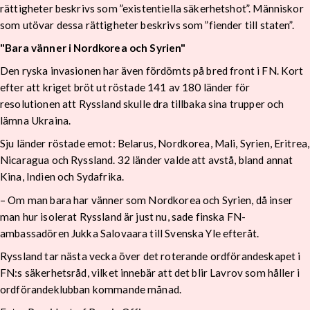
rättigheter beskrivs som ”existentiella säkerhetshot”. Människor
som utövar dessa rättigheter beskrivs som ”fiender till staten”.
"Bara vänner i Nordkorea och Syrien"
Den ryska invasionen har även fördömts på bred front i FN. Kort
efter att kriget bröt ut röstade 141 av 180 länder för
resolutionen att Ryssland skulle dra tillbaka sina trupper och
lämna Ukraina.
Sju länder röstade emot: Belarus, Nordkorea, Mali, Syrien, Eritrea,
Nicaragua och Ryssland. 32 länder valde att avstå, bland annat
Kina, Indien och Sydafrika.
– Om man bara har vänner som Nordkorea och Syrien, då inser
man hur isolerat Ryssland är just nu, sade finska FN-
ambassadören Jukka Salovaara till Svenska Yle efteråt.
Ryssland tar nästa vecka över det roterande ordförandeskapet i
FN:s säkerhetsråd, vilket innebär att det blir Lavrov som håller i
ordförandeklubban kommande månad.