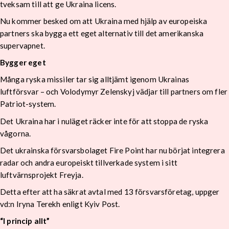
tveksam till att ge Ukraina licens.
Nu kommer besked om att Ukraina med hjälp av europeiska
partners ska bygga ett eget alternativ till det amerikanska
supervapnet.
Bygger eget
Många ryska missiler tar sig alltjämt igenom Ukrainas
luftförsvar – och Volodymyr Zelenskyj vädjar till partners om fler
Patriot-system.
Det Ukraina har i nuläget räcker inte för att stoppa de ryska
vågorna.
Det ukrainska försvarsbolaget Fire Point har nu börjat integrera
radar och andra europeiskt tillverkade system i sitt
luftvärnsprojekt Freyja.
Detta efter att ha säkrat avtal med 13 försvarsföretag, uppger
vd:n Iryna Terekh enligt Kyiv Post.
“I princip allt”