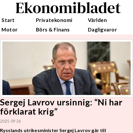
Ekonomibladet
Start
Privatekonomi
Världen
Motor
Börs & Finans
Dagligvaror
Sergej Lavrov ursinnig: “Ni har
förklarat krig”
2025 09 26
Rysslands utrikesminister Sergej Lavrov går till