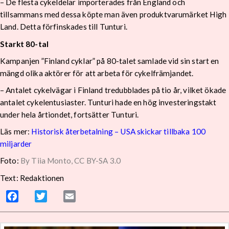
– De flesta cykeldelar importerades från England och
tillsammans med dessa köpte man även produktvarumärket High
Land. Detta förfinskades till Tunturi.
Starkt 80-tal
Kampanjen ”Finland cyklar” på 80-talet samlade vid sin start en
mängd olika aktörer för att arbeta för cykelfrämjandet.
– Antalet cykelvägar i Finland tredubblades på tio år, vilket ökade
antalet cykelentusiaster. Tunturi hade en hög investeringstakt
under hela årtiondet, fortsätter Tunturi.
Läs mer:
Historisk återbetalning – USA skickar tillbaka 100
miljarder
Foto:
By Tiia Monto, CC BY-SA 3.0
Text: Redaktionen
Facebook
Twitter
Email