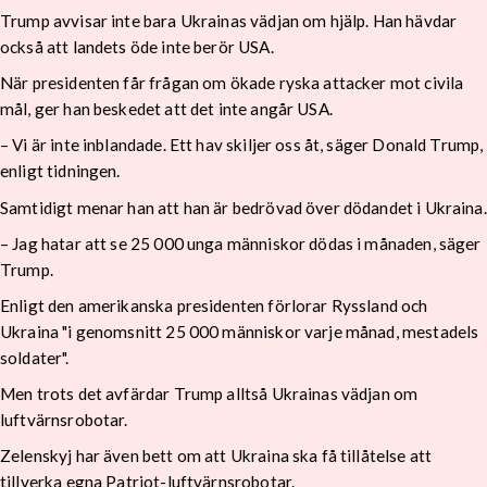
Trump avvisar inte bara Ukrainas vädjan om hjälp. Han hävdar
också att landets öde inte berör USA.
När presidenten får frågan om ökade ryska attacker mot civila
mål, ger han beskedet att det inte angår USA.
– Vi är inte inblandade. Ett hav skiljer oss åt, säger Donald Trump,
enligt tidningen.
Samtidigt menar han att han är bedrövad över dödandet i Ukraina.
– Jag hatar att se 25 000 unga människor dödas i månaden, säger
Trump.
Enligt den amerikanska presidenten förlorar Ryssland och
Ukraina "i genomsnitt 25 000 människor varje månad, mestadels
soldater".
Men trots det avfärdar Trump alltså Ukrainas vädjan om
luftvärnsrobotar.
Zelenskyj har även bett om att Ukraina ska få tillåtelse att
tillverka egna Patriot-luftvärnsrobotar.