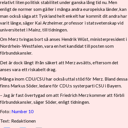
relativt liten politisk stabilitet under ganska lång tid nu. Men
enligt de normer som gäller i många andra europeiska länder, kan
man också säga att Tyskland helt enkelt har kommit dit andra har
varit länge, säger Kai Arzheimer, professor i statsvetenskap vid
universitetet i Mainz, till tidningen.
Om Merz tvingas bort så anses Hendrik Wüst, ministerpresident i
Nordrhein-Westfalen, vara en het kandidat till posten som
förbundskansler.
Det är dock långt ifrån säkert att Merz avsätts, eftersom det
anses vara ett riskabelt drag.
Många inom CDU/CSU har också uttal stöd för Merz. Bland dessa
finns Markus Söder, ledare för CDU:s systerparti CSU i Bayern.
– Jag är fast övertygad om att Friedrich Merz kommer att förbli
förbundskansler, säger Söder, enligt tidningen.
Foto:
Number 10
Text: Redaktionen