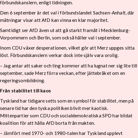
förbundskanslern, enligt tidningen.
Den 6 september är det val i förbundslandet Sachsen-Anhalt, där
mätningar visar att AfD kan vinna en klar majoritet.
Samtidigt ser AfD även ut att gå starkt framåt i Mecklenburg-
Vorpommern och Berlin, som också håller val i september.
Inom CDU växer desperationen, vilket gör att Merz uppges sitta
löst. Förbundskanslern verkar dock inte själv vara orolig.
– Jag antar att saker och ting kommer att ha lugnat ner sig lite till
september, sade Merz förra veckan, efter jättebråket om en
regeringsombildning.
Från stabilitet till kaos
Tyskland har tidigare setts som en symbol för stabilitet, men på
senare tid har den tyska politiken blivit mer kaotisk.
Mittenpartier som CDU och socialdemokratiska SPD har bildat
koalition för att hålla AfD borta från makten.
– Jämfört med 1970- och 1980-talen har Tyskland upplevt