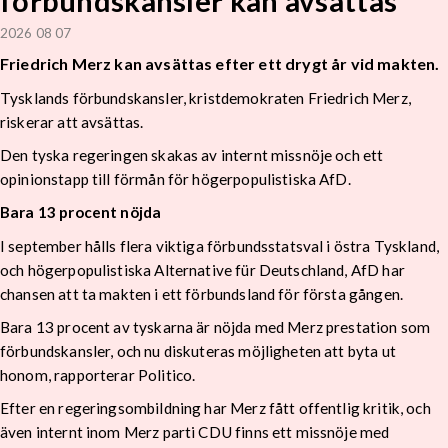
förbundskansler kan avsättas
2026 08 07
Friedrich Merz kan avsättas efter ett drygt år vid makten.
Tysklands förbundskansler, kristdemokraten Friedrich Merz,
riskerar att avsättas.
Den tyska regeringen skakas av internt missnöje och ett
opinionstapp till förmån för högerpopulistiska AfD.
Bara 13 procent nöjda
I september hålls flera viktiga förbundsstatsval i östra Tyskland,
och högerpopulistiska Alternative für Deutschland, AfD har
chansen att ta makten i ett förbundsland för första gången.
Bara 13 procent av tyskarna är nöjda med Merz prestation som
förbundskansler, och nu diskuteras möjligheten att byta ut
honom, rapporterar Politico.
Efter en regeringsombildning har Merz fått offentlig kritik, och
även internt inom Merz parti CDU finns ett missnöje med