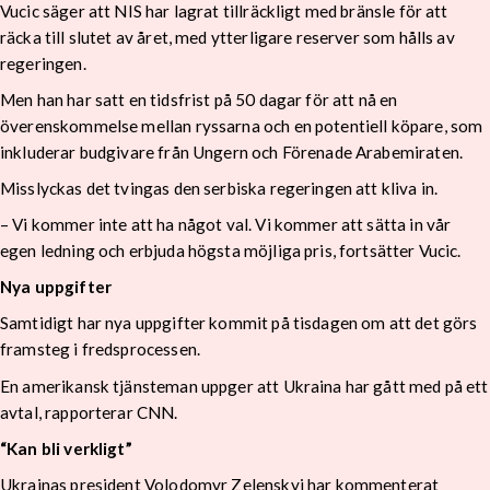
Vucic säger att NIS har lagrat tillräckligt med bränsle för att
räcka till slutet av året, med ytterligare reserver som hålls av
regeringen.
Men han har satt en tidsfrist på 50 dagar för att nå en
överenskommelse mellan ryssarna och en potentiell köpare, som
inkluderar budgivare från Ungern och Förenade Arabemiraten.
Misslyckas det tvingas den serbiska regeringen att kliva in.
– Vi kommer inte att ha något val. Vi kommer att sätta in vår
egen ledning och erbjuda högsta möjliga pris, fortsätter Vucic.
Nya uppgifter
Samtidigt har nya uppgifter kommit på tisdagen om att det görs
framsteg i fredsprocessen.
En amerikansk tjänsteman uppger att Ukraina har gått med på ett
avtal, rapporterar CNN.
“Kan bli verkligt”
Ukrainas president Volodomyr Zelenskyj har kommenterat