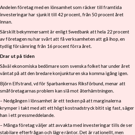
Andelen företag med en lönsamhet som räcker till framtida
investeringar har sjunkit till 42 procent, från 50 procent året
innan.
Särskilt bekymmersamt är enligt Swedbank att hela 22 procent
av företagen nu har svårt att få verksamheten att gå ihop, en
tydlig försämring från 16 procent förra året.
Drar ut på tiden
Såväl ekonomiska bedömare som svenska folket har under året
väntat på att den bredare konjunkturen ska komma igång igen.
Björn Elfstrand, vd för Sparbankernas Riksförbund, menar att
småföretagarnas problem kan slå mot återhämtningen.
– Nedgången i lönsamhet är ett tecken på att marginalerna
krymper i takt med att ett högt kostnadstryck bitit sig fast, säger
han i ett pressmeddelande.
– Många företag väljer att avvakta med investeringar tills de ser
stabilare efterfrågan och lägre räntor. Det är rationellt, men