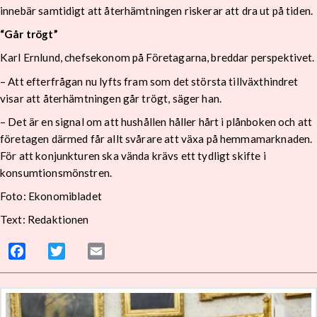
innebär samtidigt att återhämtningen riskerar att dra ut på tiden.
“Går trögt”
Karl Ernlund, chefsekonom på Företagarna, breddar perspektivet.
– Att efterfrågan nu lyfts fram som det största tillväxthindret
visar att återhämtningen går trögt, säger han.
– Det är en signal om att hushållen håller hårt i plånboken och att
företagen därmed får allt svårare att växa på hemmamarknaden.
För att konjunkturen ska vända krävs ett tydligt skifte i
konsumtionsmönstren.
Foto: Ekonomibladet
Text: Redaktionen
Facebook
Twitter
Email