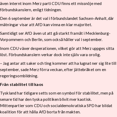
även internt inom Merz parti CDU finns ett missnöje med
förbundskanslern, enligt tidningen.
Den 6 september är det val i förbundslandet Sachsen-Anhalt, där
mätningar visar att AfD kan vinna en klar majoritet.
Samtidigt ser AfD även ut att gå starkt framåt i Mecklenburg-
Vorpommern och Berlin, som också håller val i september.
Inom CDU växer desperationen, vilket gör att Merz uppges sitta
löst. Förbundskanslern verkar dock inte själv vara orolig.
– Jag antar att saker och ting kommer att ha lugnat ner sig lite till
september, sade Merz förra veckan, efter jättebråket om en
regeringsombildning.
Från stabilitet till kaos
Tyskland har tidigare setts som en symbol för stabilitet, men på
senare tid har den tyska politiken blivit mer kaotisk.
Mittenpartier som CDU och socialdemokratiska SPD har bildat
koalition för att hålla AfD borta från makten.