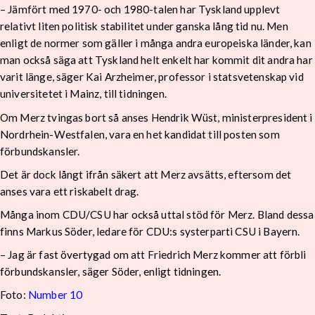
– Jämfört med 1970- och 1980-talen har Tyskland upplevt
relativt liten politisk stabilitet under ganska lång tid nu. Men
enligt de normer som gäller i många andra europeiska länder, kan
man också säga att Tyskland helt enkelt har kommit dit andra har
varit länge, säger Kai Arzheimer, professor i statsvetenskap vid
universitetet i Mainz, till tidningen.
Om Merz tvingas bort så anses Hendrik Wüst, ministerpresident i
Nordrhein-Westfalen, vara en het kandidat till posten som
förbundskansler.
Det är dock långt ifrån säkert att Merz avsätts, eftersom det
anses vara ett riskabelt drag.
Många inom CDU/CSU har också uttal stöd för Merz. Bland dessa
finns Markus Söder, ledare för CDU:s systerparti CSU i Bayern.
– Jag är fast övertygad om att Friedrich Merz kommer att förbli
förbundskansler, säger Söder, enligt tidningen.
Foto:
Number 10