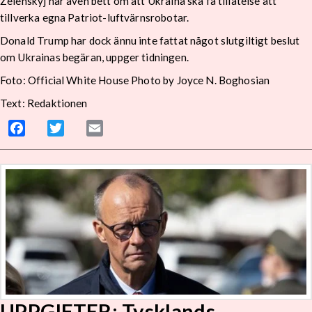
Zelenskyj har även bett om att Ukraina ska få tillåtelse att
tillverka egna Patriot-luftvärnsrobotar.
Donald Trump har dock ännu inte fattat något slutgiltigt beslut
om Ukrainas begäran, uppger tidningen.
Foto: Official White House Photo by Joyce N. Boghosian
Text: Redaktionen
Facebook
Twitter
Email
UPPGIFTER: Tysklands