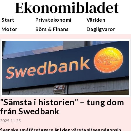
Ekonomibladet
Start
Privatekonomi
Världen
Motor
Börs & Finans
Dagligvaror
”Sämsta i historien” – tung dom
från Swedbank
2025 11 25
Svenska småföretagare är i den värsta sitsen någonsin.