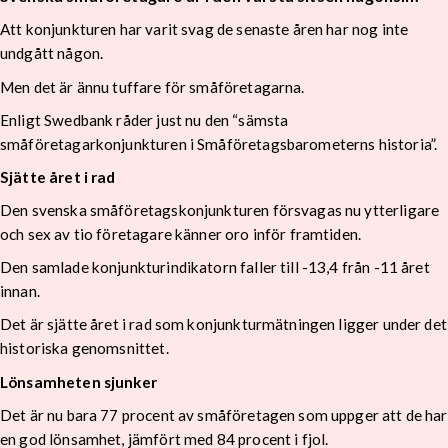
Att konjunkturen har varit svag de senaste åren har nog inte
undgått någon.
Men det är ännu tuffare för småföretagarna.
Enligt Swedbank råder just nu den “sämsta
småföretagarkonjunkturen i Småföretagsbarometerns historia”.
Sjätte året i rad
Den svenska småföretagskonjunkturen försvagas nu ytterligare
och sex av tio företagare känner oro inför framtiden.
Den samlade konjunkturindikatorn faller till -13,4 från -11 året
innan.
Det är sjätte året i rad som konjunkturmätningen ligger under det
historiska genomsnittet.
Lönsamheten sjunker
Det är nu bara 77 procent av småföretagen som uppger att de har
en god lönsamhet, jämfört med 84 procent i fjol.